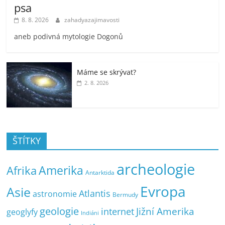
psa
8. 8. 2026
zahadyazajimavosti
aneb podivná mytologie Dogonů
Máme se skrývat?
2. 8. 2026
ŠTÍTKY
archeologie
Amerika
Afrika
Antarktida
Evropa
Asie
Atlantis
astronomie
Bermudy
geologie
Jižní Amerika
internet
geoglyfy
Indiáni