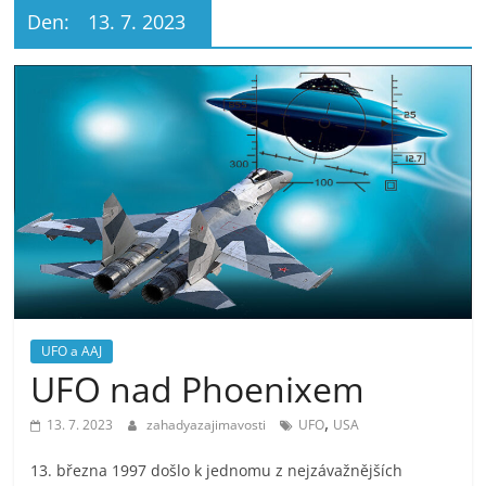
Den:
13. 7. 2023
UFO a AAJ
UFO nad Phoenixem
,
13. 7. 2023
zahadyazajimavosti
UFO
USA
13. března 1997 došlo k jednomu z nejzávažnějších