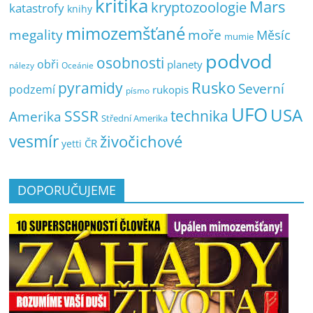
kritika
Mars
kryptozoologie
katastrofy
knihy
mimozemšťané
megality
moře
Měsíc
mumie
podvod
osobnosti
obři
planety
nálezy
Oceánie
pyramidy
Rusko
Severní
podzemí
rukopis
písmo
UFO
USA
SSSR
technika
Amerika
Střední Amerika
vesmír
živočichové
ČR
yetti
DOPORUČUJEME