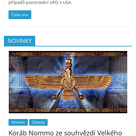
případů pozorování UFO v USA.
Čtěte více
NOVINKY
Historie
Záhady
Koráb Nommo ze souhvězdí Velkého