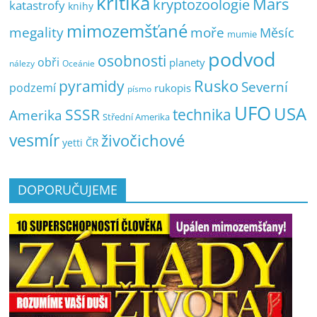
kritika
Mars
kryptozoologie
katastrofy
knihy
mimozemšťané
megality
moře
Měsíc
mumie
podvod
osobnosti
obři
planety
nálezy
Oceánie
pyramidy
Rusko
Severní
podzemí
rukopis
písmo
UFO
USA
SSSR
technika
Amerika
Střední Amerika
vesmír
živočichové
ČR
yetti
DOPORUČUJEME