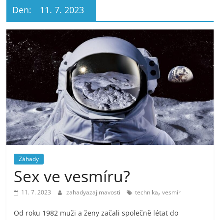
Den:
11. 7. 2023
Záhady
Sex ve vesmíru?
,
11. 7. 2023
zahadyazajimavosti
technika
vesmír
Od roku 1982 muži a ženy začali společně létat do