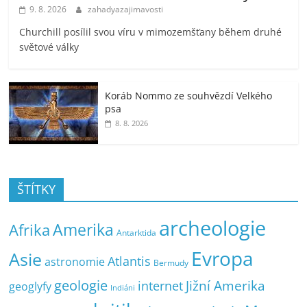
9. 8. 2026
zahadyazajimavosti
Churchill posílil svou víru v mimozemšťany během druhé
světové války
Koráb Nommo ze souhvězdí Velkého
psa
8. 8. 2026
ŠTÍTKY
archeologie
Amerika
Afrika
Antarktida
Evropa
Asie
Atlantis
astronomie
Bermudy
geologie
Jižní Amerika
internet
geoglyfy
Indiáni