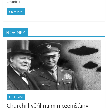
vesmíru.
Čtěte více
NOVINKY
UFO a AAJ
Churchill věřil na mimozemšťany