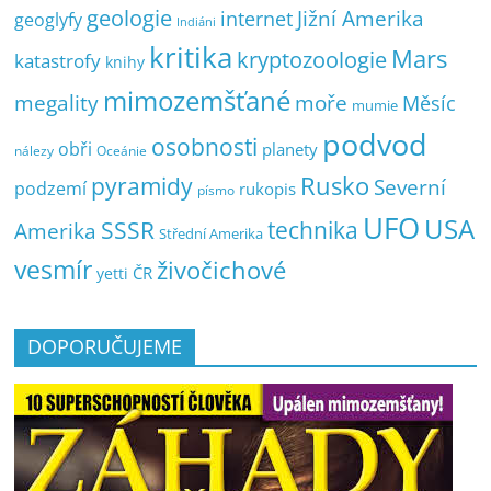
geologie
Jižní Amerika
internet
geoglyfy
Indiáni
kritika
Mars
kryptozoologie
katastrofy
knihy
mimozemšťané
megality
moře
Měsíc
mumie
podvod
osobnosti
obři
planety
nálezy
Oceánie
pyramidy
Rusko
Severní
podzemí
rukopis
písmo
UFO
USA
SSSR
technika
Amerika
Střední Amerika
vesmír
živočichové
ČR
yetti
DOPORUČUJEME