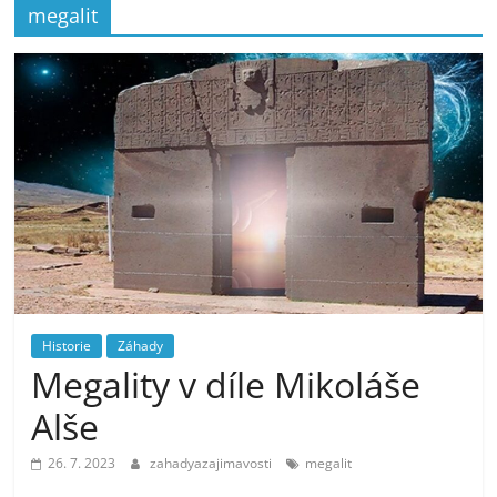
megalit
Historie
Záhady
Megality v díle Mikoláše
Alše
26. 7. 2023
zahadyazajimavosti
megalit