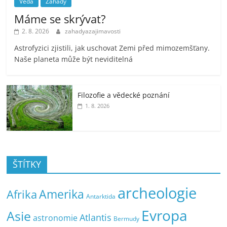
Věda
Záhady
Máme se skrývat?
2. 8. 2026
zahadyazajimavosti
Astrofyzici zjistili, jak uschovat Zemi před mimozemšťany.
Naše planeta může být neviditelná
Filozofie a vědecké poznání
1. 8. 2026
ŠTÍTKY
archeologie
Amerika
Afrika
Antarktida
Evropa
Asie
Atlantis
astronomie
Bermudy