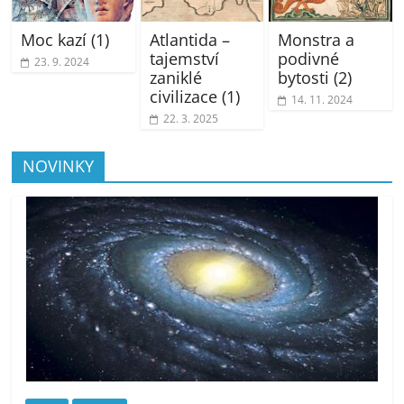
Moc kazí (1)
Atlantida –
Monstra a
tajemství
podivné
23. 9. 2024
zaniklé
bytosti (2)
civilizace (1)
14. 11. 2024
22. 3. 2025
NOVINKY