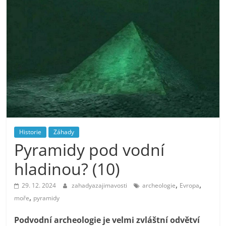
Historie
Záhady
Pyramidy pod vodní
hladinou? (10)
,
,
29. 12. 2024
zahadyazajimavosti
archeologie
Evropa
,
moře
pyramidy
Podvodní archeologie je velmi zvláštní odvětví