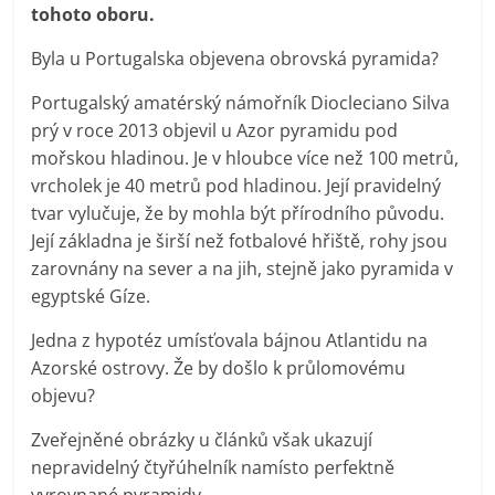
tohoto oboru.
Byla u Portugalska objevena obrovská pyramida?
Portugalský amatérský námořník Diocleciano Silva
prý v roce 2013 objevil u Azor pyramidu pod
mořskou hladinou. Je v hloubce více než 100 metrů,
vrcholek je 40 metrů pod hladinou. Její pravidelný
tvar vylučuje, že by mohla být přírodního původu.
Její základna je širší než fotbalové hřiště, rohy jsou
zarovnány na sever a na jih, stejně jako pyramida v
egyptské Gíze.
Jedna z hypotéz umísťovala bájnou Atlantidu na
Azorské ostrovy. Že by došlo k průlomovému
objevu?
Zveřejněné obrázky u článků však ukazují
nepravidelný čtyřúhelník namísto perfektně
vyrovnané pyramidy.