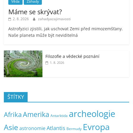
Věda
Záhady
Máme se skrývat?
2. 8. 2026
zahadyazajimavosti
Astrofyzici zjistili, jak uschovat Zemi před mimozemšťany.
Naše planeta může být neviditelná
Filozofie a vědecké poznání
1. 8. 2026
ŠTÍTKY
archeologie
Amerika
Afrika
Antarktida
Evropa
Asie
Atlantis
astronomie
Bermudy