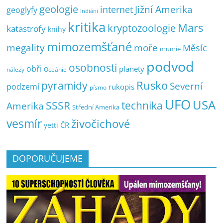
geologie
Jižní Amerika
internet
geoglyfy
Indiáni
kritika
Mars
kryptozoologie
katastrofy
knihy
mimozemšťané
megality
moře
Měsíc
mumie
podvod
osobnosti
obři
planety
nálezy
Oceánie
pyramidy
Rusko
Severní
podzemí
rukopis
písmo
UFO
USA
SSSR
technika
Amerika
Střední Amerika
vesmír
živočichové
ČR
yetti
DOPORUČUJEME