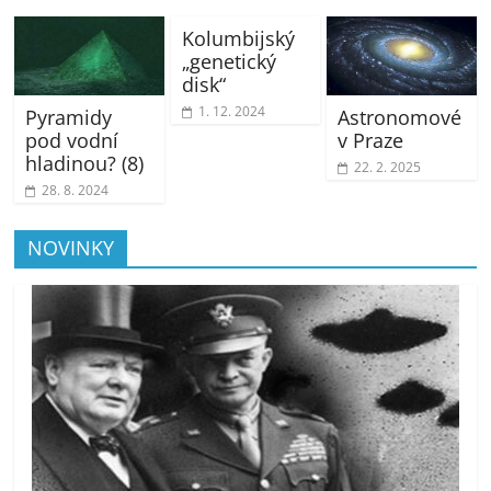
Kolumbijský
„genetický
disk“
1. 12. 2024
Pyramidy
Astronomové
pod vodní
v Praze
hladinou? (8)
22. 2. 2025
28. 8. 2024
NOVINKY