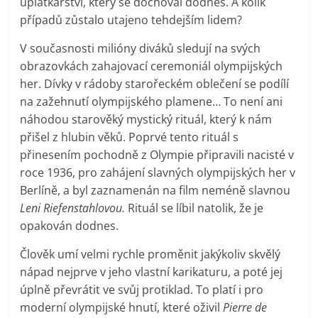
úplatkářství, který se dochoval dodnes. A kolik
případů zůstalo utajeno tehdejším lidem?
V současnosti milióny diváků sledují na svých
obrazovkách zahajovací ceremoniál olympijských
her. Dívky v rádoby starořeckém oblečení se podílí
na zažehnutí olympijského plamene… To není ani
náhodou starověký mystický rituál, který k nám
přišel z hlubin věků. Poprvé tento rituál s
přinesením pochodně z Olympie připravili nacisté v
roce 1936, pro zahájení slavných olympijských her v
Berlíně, a byl zaznamenán na film neméně slavnou
Leni Riefenstahlovou.
Rituál se líbil natolik, že je
opakován dodnes.
Člověk umí velmi rychle proměnit jakýkoliv skvělý
nápad nejprve v jeho vlastní karikaturu, a poté jej
úplně převrátit ve svůj protiklad. To platí i pro
moderní olympijské hnutí, které oživil
Pierre de