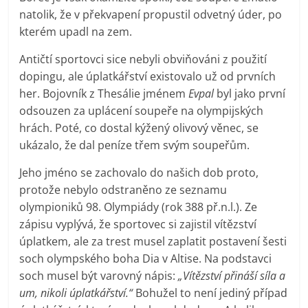
natolik, že v překvapení propustil odvetný úder, po
kterém upadl na zem.
Antičtí sportovci sice nebyli obviňováni z použití
dopingu, ale úplatkářství existovalo už od prvních
her. Bojovník z Thesálie jménem
Evpal
byl jako první
odsouzen za uplácení soupeře na olympijských
hrách. Poté, co dostal kýžený olivový věnec, se
ukázalo, že dal peníze třem svým soupeřům.
Jeho jméno se zachovalo do našich dob proto,
protože nebylo odstraněno ze seznamu
olympioniků 98. Olympiády (rok 388 př.n.l.). Ze
zápisu vyplývá, že sportovec si zajistil vítězství
úplatkem, ale za trest musel zaplatit postavení šesti
soch olympského boha Dia v Altise. Na podstavci
soch musel být varovný nápis:
„Vítězství přináší síla a
um, nikoli úplatkářství.“
Bohužel to není jediný případ