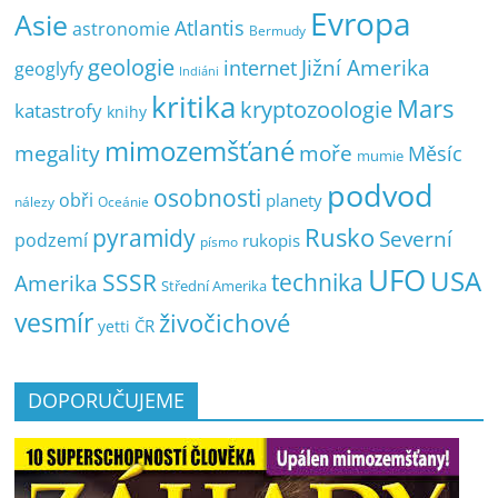
Evropa
Asie
Atlantis
astronomie
Bermudy
geologie
Jižní Amerika
internet
geoglyfy
Indiáni
kritika
Mars
kryptozoologie
katastrofy
knihy
mimozemšťané
megality
moře
Měsíc
mumie
podvod
osobnosti
obři
planety
nálezy
Oceánie
pyramidy
Rusko
Severní
podzemí
rukopis
písmo
UFO
USA
SSSR
technika
Amerika
Střední Amerika
vesmír
živočichové
ČR
yetti
DOPORUČUJEME