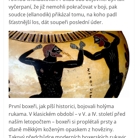
vyčerpaní, že již nemohli pokračovat v boji, pak
soudce (ellanodik) přikázal tomu, na koho padl
šťastnější los, dát soupeři poslední úder.
První boxeři, jak píší historici, bojovali holýma
rukama. V klasickém období – v V. a IV. století před
naším letopočtem – boxeři si proplétali prsty a
dlaně měkkým koženým opaskem z hověziny.
Takový předchůdce moderních boxerských rukavic