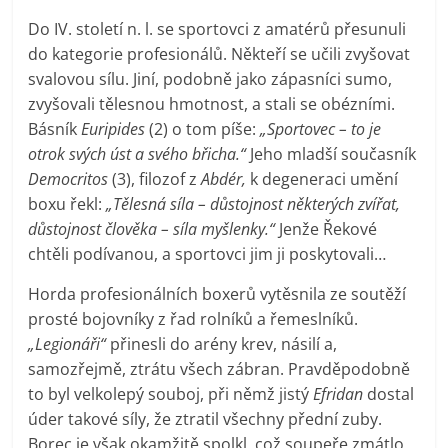
Do IV. století n. l. se sportovci z amatérů přesunuli
do kategorie profesionálů. Někteří se učili zvyšovat
svalovou sílu. Jiní, podobně jako zápasníci sumo,
zvyšovali tělesnou hmotnost, a stali se obézními.
Básník
Euripides
(2) o tom píše:
„Sportovec – to je
otrok svých úst a svého břicha.“
Jeho mladší současník
Democritos
(3), filozof z
Abdér,
k degeneraci umění
boxu řekl:
„Tělesná síla – důstojnost některých zvířat,
důstojnost člověka – síla myšlenky.“
Jenže Řekové
chtěli podívanou, a sportovci jim ji poskytovali…
Horda profesionálních boxerů vytěsnila ze soutěží
prosté bojovníky z řad rolníků a řemeslníků.
„Legionáři“
přinesli do arény krev, násilí a,
samozřejmě, ztrátu všech zábran. Pravděpodobně
to byl velkolepý souboj, při němž jistý
Efridan
dostal
úder takové síly, že ztratil všechny přední zuby.
Borec je však okamžitě spolkl, což soupeře zmátlo