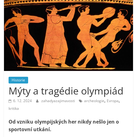
Historie
Mýty a tragédie olympiád
,
,
6. 12. 2024
zahadyazajimavosti
archeologie
Evropa
kritika
Od vzniku olympijských her nikdy nešlo jen o
sportovní utkání.