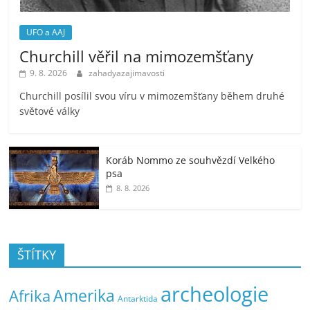
UFO a AAJ
Churchill věřil na mimozemšťany
9. 8. 2026
zahadyazajimavosti
Churchill posílil svou víru v mimozemšťany během druhé
světové války
Koráb Nommo ze souhvězdí Velkého
psa
8. 8. 2026
ŠTÍTKY
archeologie
Amerika
Afrika
Antarktida