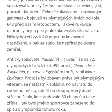
se nazýval latinsky
Cestus
– od slovesa
caedere,
„bít,
porazit, dát úder.“ Řekové rukavicemi – nazývanými
gimantes
– bojovali na olympijských hrách od roku
648 před naším letopočtem. Takové rukavice
ochránily nejen prsty, ale také zvýšily sílu nárazu.
Někdy boxeři vyztužili popruhy kovovými
destičkami, a pak se stalo, že nepřítel po úderu
zemřel.
Antický spisovatel
Pausaniás
(1) uvádí, že na 72.
olympijských hrách (rok 492 př.n.l.)
Cleomedes z
Astypalaia
, ostrova v Egejském moři, zabil
Ikka
z
Epidauru.
Protože byl zbaven práva být olympijským
vítězem, se nešťastník zbláznil. Po návratu do
rodného města, udeřil do sloupu, který držel
střechu školy, kde studovalo 60 chlapců a ta se
zřítila. I tak bylo jméno sportovce zaneseno do
spisu olympioniků tohoto roku.