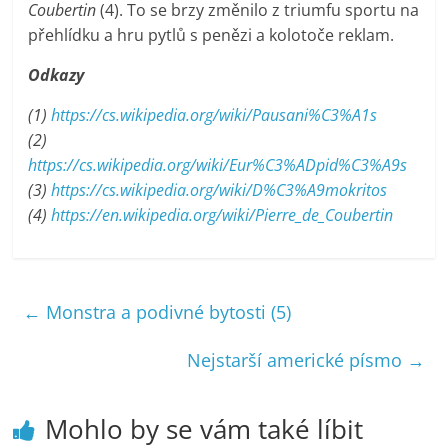
Coubertin
(4). To se brzy změnilo z triumfu sportu na
přehlídku a hru pytlů s penězi a kolotoče reklam.
Odkazy
(1)
https://cs.wikipedia.org/wiki/Pausani%C3%A1s
(2)
https://cs.wikipedia.org/wiki/Eur%C3%ADpid%C3%A9s
(3)
https://cs.wikipedia.org/wiki/D%C3%A9mokritos
(4)
https://en.wikipedia.org/wiki/Pierre_de_Coubertin
←
Monstra a podivné bytosti (5)
Nejstarší americké písmo
→
Mohlo by se vám také líbit