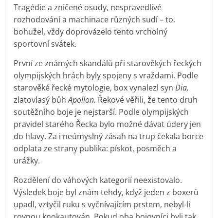
Tragédie a zničené osudy, nespravedlivé
rozhodování a machinace různých sudí – to,
bohužel, vždy doprovázelo tento vrcholný
sportovní svátek.
První ze známých skandálů při starověkých řeckých
olympijských hrách byly spojeny s vraždami. Podle
starověké řecké mytologie, box vynalezl syn
Dia,
zlatovlasý bůh
Apollon.
Řekové věřili, že tento druh
soutěžního boje je nejstarší. Podle olympijských
pravidel starého Řecka bylo možné dávat údery jen
do hlavy. Za i neúmyslný zásah na trup čekala borce
odplata ze strany publika: pískot, posměch a
urážky.
Rozdělení do váhových kategorií neexistovalo.
Výsledek boje byl znám tehdy, když jeden z boxerů
upadl, vztyčil ruku s vyčnívajícím prstem, nebyl-li
rovnou knokautován. Pokud oba bojovníci byli tak