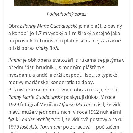
Podivuhodný obraz
Obraz
Panny Marie Guadalupské
je na plášti z bavlny
a konopí. Je 1,7 m vysoký a 1 m široký a stejně jako
na proslulém Turínském plátně se na něj zázračně
otiskl obraz
Matky Boží.
Panna
je obklopena svatozáří, s rukama sepjatýma v
přední části hrudníku, s modrým pláštěm s
hvězdami, a anděl ji drží zespodu. Jsou to typické
motivy mariánské ikonografie té doby.
Příznivci zázračného původu obrazu říkají, že oči
Panny Marie Guadalupské
poskytují důkaz. V roce
1929 fotograf Mexičan
Alfonso Marcué
hlásil, že vidí
hlavu muže v jednom z nich. V roce 1962 nukleární
fyzik
Charles Wahlig
tvrdil, že vidí dvě postavy a roku
1979
José Aste-Tonsmann
po zpracování počítačem