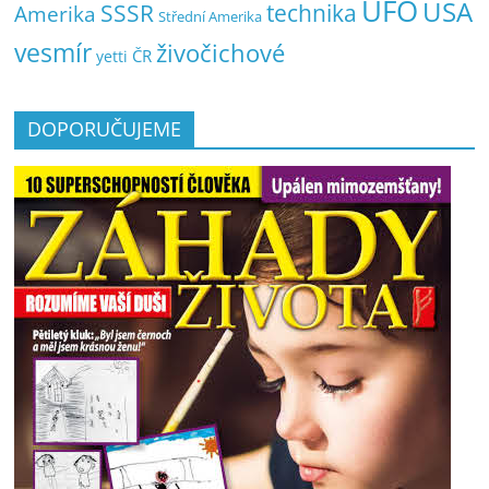
UFO
USA
SSSR
technika
Amerika
Střední Amerika
vesmír
živočichové
ČR
yetti
DOPORUČUJEME