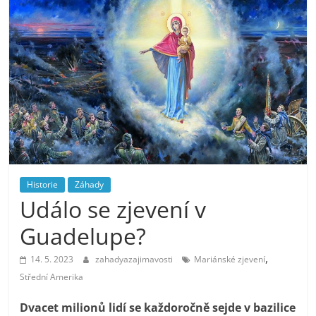
Historie
Záhady
Událo se zjevení v
Guadelupe?
,
14. 5. 2023
zahadyazajimavosti
Mariánské zjevení
Střední Amerika
Dvacet milionů lidí se každoročně sejde v bazilice