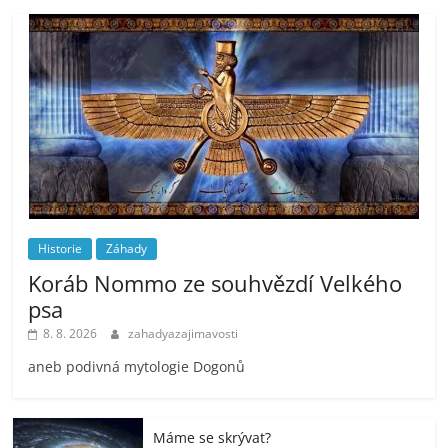
Historie
Záhady
Koráb Nommo ze souhvězdí Velkého
psa
8. 8. 2026
zahadyazajimavosti
aneb podivná mytologie Dogonů
Máme se skrývat?