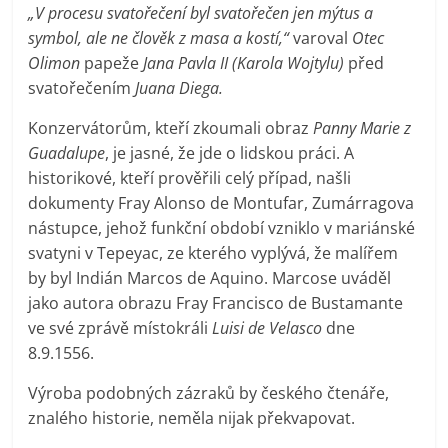
„V procesu svatořečení byl svatořečen jen mýtus a
symbol, ale ne člověk z masa a kostí,“
varoval
Otec
Olimon
papeže
Jana Pavla II (Karola Wojtylu)
před
svatořečením
Juana Diega.
Konzervátorům, kteří zkoumali obraz
Panny Marie z
Guadalupe
, je jasné, že jde o lidskou práci. A
historikové, kteří prověřili celý případ, našli
dokumenty Fray Alonso de Montufar, Zumárragova
nástupce, jehož funkční období vzniklo v mariánské
svatyni v Tepeyac, ze kterého vyplývá, že malířem
by byl Indián Marcos de Aquino. Marcose uváděl
jako autora obrazu Fray Francisco de Bustamante
ve své zprávě místokráli
Luisi de Velasco
dne
8.9.1556.
Výroba podobných zázraků by českého čtenáře,
znalého historie, neměla nijak překvapovat.