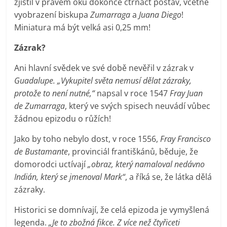
zjistil v pravém oku dokonce čtrnáct postav, včetně
vyobrazení biskupa
Zumarraga
a
Juana Diego
!
Miniatura má být velká asi 0,25 mm!
Zázrak?
Ani hlavní svědek ve své době nevěřil v zázrak v
Guadalupe. „Vykupitel světa nemusí dělat zázraky,
protože to není nutné,“
napsal v roce 1547
Fray Juan
de Zumarraga
, který ve svých spisech neuvádí vůbec
žádnou epizodu o růžích!
Jako by toho nebylo dost, v roce 1556,
Fray Francisco
de Bustamante
, provinciál františkánů, běduje, že
domorodci uctívají
„obraz, který namaloval nedávno
Indián, který se jmenoval Mark“
, a říká se, že látka dělá
zázraky.
Historici se domnívají, že celá epizoda je vymyšlená
legenda.
„Je to zbožná fikce. Z více než čtyřiceti