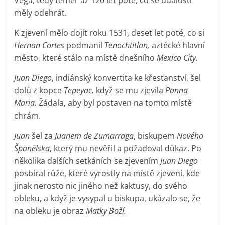
měly odehrát.
K zjevení mělo dojít roku 1531, deset let poté, co si
Hernan Cortes
podmanil
Tenochtitlan,
aztécké hlavní
město, které stálo na místě dnešního
Mexico City.
Juan Diego
, indiánský konvertita ke křesťanství, šel
dolů z kopce
Tepeyac,
když se mu zjevila
Panna
Maria.
Žádala, aby byl postaven na tomto místě
chrám.
Juan
šel za
Juanem de Zumarraga
, biskupem
Nového
Španělska
, který mu nevěřil a požadoval důkaz. Po
několika dalších setkáních se zjevením
Juan Diego
posbíral růže, které vyrostly na místě zjevení, kde
jinak nerosto nic jiného než kaktusy, do svého
obleku, a když je vysypal u biskupa, ukázalo se, že
na obleku je obraz
Matky Boží.