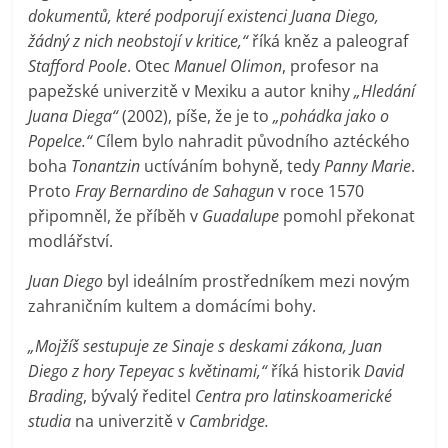
dokumentů, které podporují existenci Juana Diego,
žádný z nich neobstojí v kritice,“
říká kněz a paleograf
Stafford Poole
. Otec
Manuel Olimon
, profesor na
papežské univerzitě v Mexiku a autor knihy
„Hledání
Juana Diega“
(2002), píše, že je to
„pohádka jako o
Popelce.“
Cílem bylo nahradit původního aztéckého
boha
Tonantzin
uctíváním bohyně, tedy
Panny Marie
.
Proto
Fray Bernardino de Sahagun
v roce 1570
připomněl, že příběh v
Guadalupe
pomohl překonat
modlářství.
Juan Diego
byl ideálním prostředníkem mezi novým
zahraničním kultem a domácími bohy.
„Mojžíš sestupuje ze Sinaje s deskami zákona, Juan
Diego z hory Tepeyac s květinami,“
říká historik
David
Brading
, bývalý ředitel
Centra pro latinskoamerické
studia
na univerzitě v
Cambridge.