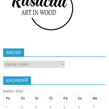
ARCHÍV
ARCHÍV
KALENDÁŘ
Květen 2023
Po
Út
St
Čt
Pá
So
Ne
1
2
3
4
5
6
7