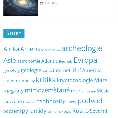
2. 8. 2026
ŠTÍTKY
archeologie
Amerika
Afrika
Antarktida
Evropa
Asie
Atlantis
astronomie
Bermudy
geologie
Jižní Amerika
internet
geoglyfy
Indiáni
kritika
Mars
kryptozoologie
katastrofy
knihy
mimozemšťané
megality
moře
Měsíc
mumie
podvod
osobnosti
obři
planety
nálezy
Oceánie
pyramidy
Rusko
Severní
podzemí
rukopis
písmo