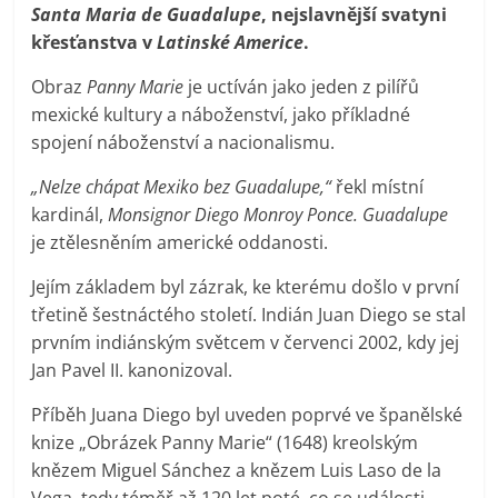
Santa Maria de Guadalupe
, nejslavnější svatyni
křesťanstva v
Latinské Americe
.
Obraz
Panny Marie
je uctíván jako jeden z pilířů
mexické kultury a náboženství, jako příkladné
spojení náboženství a nacionalismu.
„Nelze chápat Mexiko bez Guadalupe,“
řekl místní
kardinál,
Monsignor Diego Monroy Ponce. Guadalupe
je ztělesněním americké oddanosti.
Jejím základem byl zázrak, ke kterému došlo v první
třetině šestnáctého století. Indián Juan Diego se stal
prvním indiánským světcem v červenci 2002, kdy jej
Jan Pavel II. kanonizoval.
Příběh Juana Diego byl uveden poprvé ve španělské
knize „Obrázek Panny Marie“ (1648) kreolským
knězem Miguel Sánchez a knězem Luis Laso de la
Vega, tedy téměř až 120 let poté, co se události