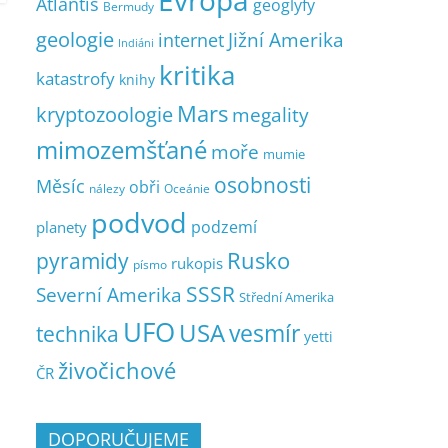
Evropa
Atlantis
geoglyfy
Bermudy
geologie
Jižní Amerika
internet
Indiáni
kritika
katastrofy
knihy
Mars
kryptozoologie
megality
mimozemšťané
moře
mumie
osobnosti
Měsíc
obři
nálezy
Oceánie
podvod
podzemí
planety
pyramidy
Rusko
rukopis
písmo
SSSR
Severní Amerika
Střední Amerika
UFO
USA
vesmír
technika
yetti
živočichové
ČR
DOPORUČUJEME