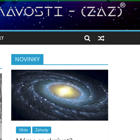
KT
NOVINKY
Věda
Záhady