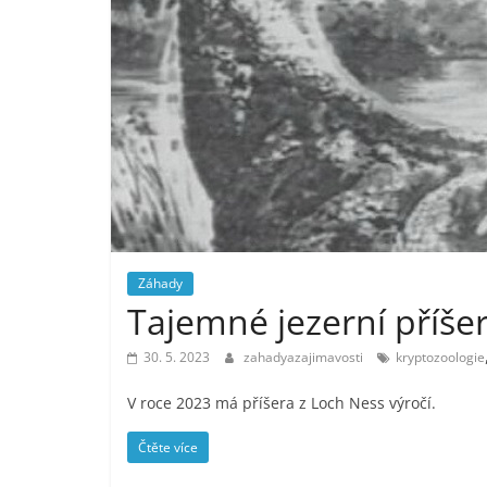
Záhady
Tajemné jezerní příše
30. 5. 2023
zahadyazajimavosti
kryptozoologie
V roce 2023 má příšera z Loch Ness výročí.
Čtěte více