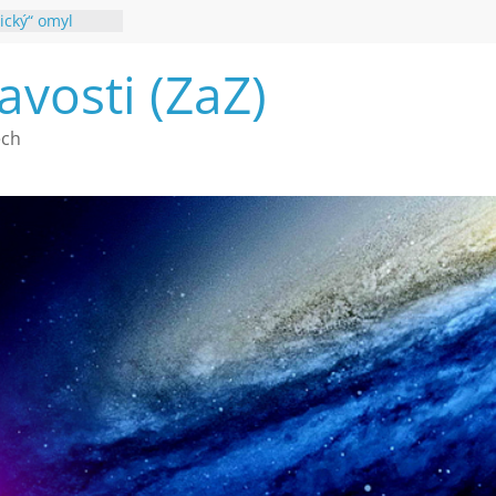
ický“ omyl
poznání
avosti (ZaZ)
 webu Záhady
26
é vymírání na
ech