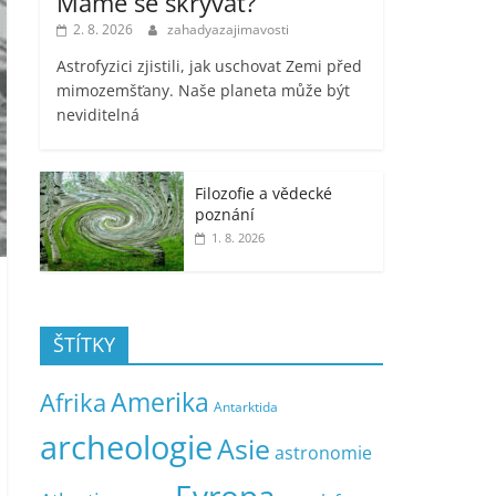
Máme se skrývat?
2. 8. 2026
zahadyazajimavosti
Astrofyzici zjistili, jak uschovat Zemi před
mimozemšťany. Naše planeta může být
neviditelná
Filozofie a vědecké
poznání
1. 8. 2026
ŠTÍTKY
Amerika
Afrika
Antarktida
archeologie
Asie
astronomie