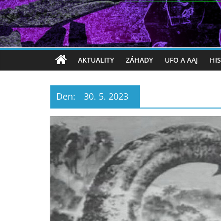
AKTUALITY
ZÁHADY
UFO A AAJ
HI
Den:
30. 5. 2023