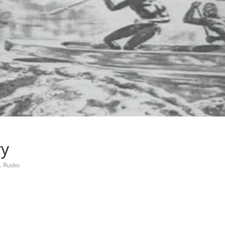
ry
,
Rusko