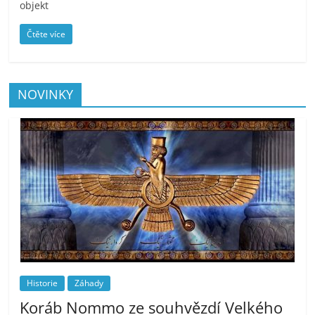
objekt
Čtěte více
NOVINKY
Historie
Záhady
Koráb Nommo ze souhvězdí Velkého