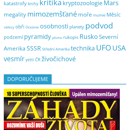
kritika
Mars
kryptozoologie
katastrofy
knihy
mimozemšťané
megality
moře
Měsíc
mumie
podvod
osobnosti
obři
planety
nálezy
Oceánie
pyramidy
Rusko
Severní
podzemí
rukopis
písmo
UFO
USA
SSSR
technika
Amerika
Střední Amerika
vesmír
živočichové
ČR
yetti
DOPORUČUJEME