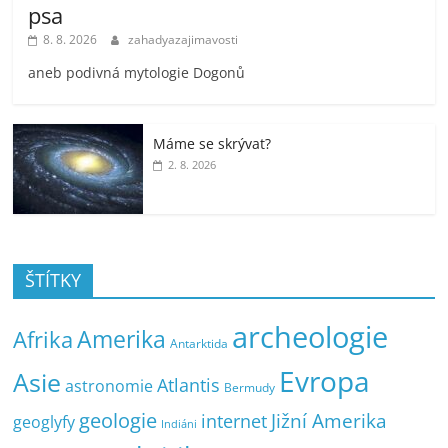
psa
8. 8. 2026
zahadyazajimavosti
aneb podivná mytologie Dogonů
Máme se skrývat?
2. 8. 2026
ŠTÍTKY
archeologie
Amerika
Afrika
Antarktida
Evropa
Asie
Atlantis
astronomie
Bermudy
geologie
Jižní Amerika
internet
geoglyfy
Indiáni