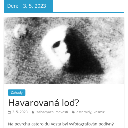
Den:
3. 5. 2023
Záhady
Havarovaná loď?
,
3. 5. 2023
zahadyazajimavosti
asteroidy
vesmír
Na povrchu asteroidu Vesta byl vyfotografován podivný