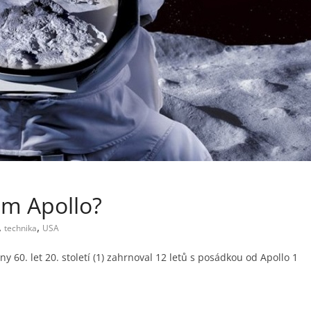
em Apollo?
,
,
technika
USA
ny 60. let 20. století (1) zahrnoval 12 letů s posádkou od Apollo 1