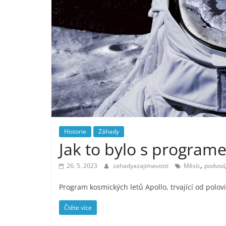
Historie
Záhady
Jak to bylo s program
,
26. 5. 2023
zahadyazajimavosti
Měsíc
podvod
Program kosmických letů Apollo, trvající od polovi
Čtěte více