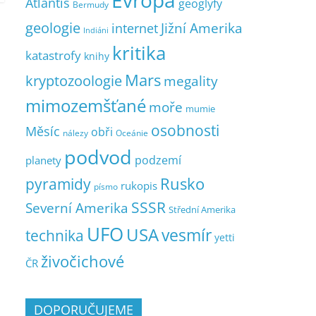
Evropa
Atlantis
geoglyfy
Bermudy
geologie
Jižní Amerika
internet
Indiáni
kritika
katastrofy
knihy
Mars
kryptozoologie
megality
mimozemšťané
moře
mumie
osobnosti
Měsíc
obři
nálezy
Oceánie
podvod
podzemí
planety
pyramidy
Rusko
rukopis
písmo
SSSR
Severní Amerika
Střední Amerika
UFO
USA
vesmír
technika
yetti
živočichové
ČR
DOPORUČUJEME