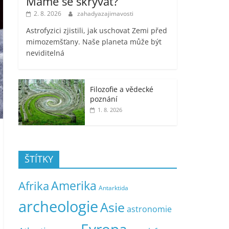
Máme se skrývat?
2. 8. 2026
zahadyazajimavosti
Astrofyzici zjistili, jak uschovat Zemi před
mimozemšťany. Naše planeta může být
neviditelná
Filozofie a vědecké
poznání
1. 8. 2026
ŠTÍTKY
Amerika
Afrika
Antarktida
archeologie
Asie
astronomie