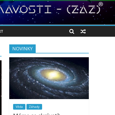
KT
NOVINKY
Věda
Záhady