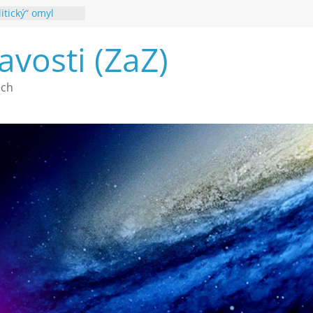
itický“ omyl
é poznání
avosti (ZaZ)
a webu Záhady
2026
vé vymírání na
ech