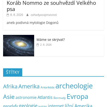
Koráb Nommo ze souhvězdí Velkého
psa
8. 8. 2026
zahadyazajimavosti
aneb podivná mytologie Dogonů
Máme se skrývat?
2. 8. 2026
ŠTÍTKY
archeologie
Amerika
Afrika
Antarktida
Evropa
Asie
Atlantis
astronomie
Bermudy
geologie
Jižní Amerika
internet
geoglyfy
Indiáni