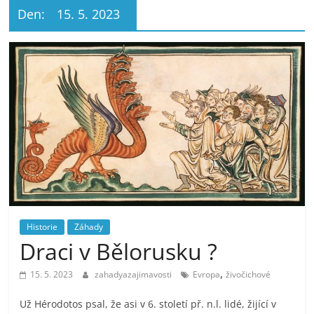
Den:
15. 5. 2023
Historie
Záhady
Draci v Bělorusku ?
,
15. 5. 2023
zahadyazajimavosti
Evropa
živočichové
Už Hérodotos psal, že asi v 6. století př. n.l. lidé, žijící v