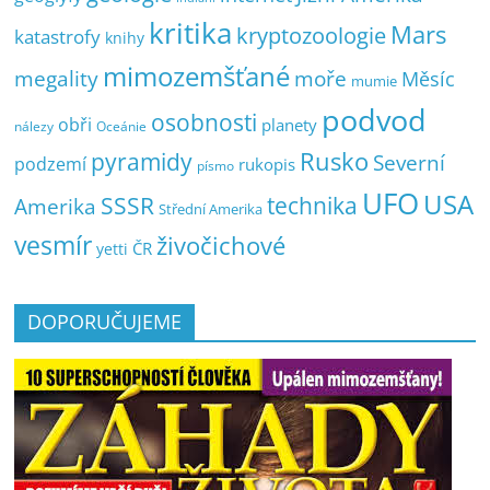
kritika
Mars
kryptozoologie
katastrofy
knihy
mimozemšťané
megality
moře
Měsíc
mumie
podvod
osobnosti
obři
planety
nálezy
Oceánie
pyramidy
Rusko
Severní
podzemí
rukopis
písmo
UFO
USA
SSSR
technika
Amerika
Střední Amerika
vesmír
živočichové
ČR
yetti
DOPORUČUJEME