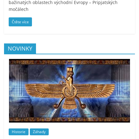
bažinatých oblastech východní Evropy – Pripjatských
močálech
Čtěte více
NOVINKY
Historie
Záhady