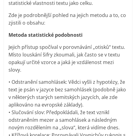
statistické vlastnosti textu jako celku.
Zde je podrobnější pohled na jejich metodu a to, co
zjistili o obsahu:
Metoda statistické podobnosti
Jejich přístup spočíval v porovnávání „otisků“ textu.
Místo louskání šifry zkoumali, jak často se v textu
opakují určité vzorce a jaká je vzdálenost mezi
slovy.
• Odstranění samohlásek: Vědci vyšli z hypotézy, že
text je psán v jazyce bez samohlásek (podobně jako
v některých starých semitských jazycích, ale zde
aplikováno na evropské základy).
• Slučování slov: Předpokládali, že text vznikl
odstraněním mezer a samohlásek a následným
novým rozdělením na „slova“, která vidíme dnes.
• Křížová korelace: Porovnávali Voynichův rukopis s