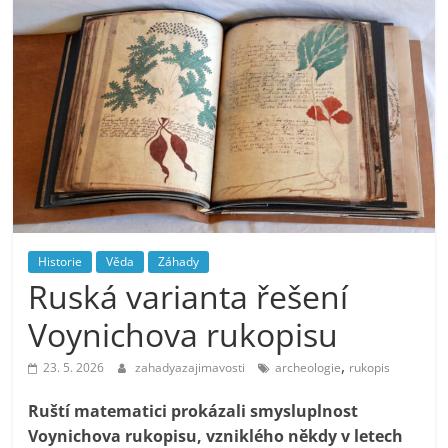
Historie
Věda
Záhady
Ruská varianta řešení
Voynichova rukopisu
,
23. 5. 2026
zahadyazajimavosti
archeologie
rukopis
Ruští matematici prokázali smysluplnost
Voynichova rukopisu, vzniklého někdy v letech