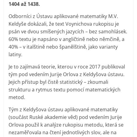
1404 až 1438.
Odborníci z Ústavu aplikované matematiky M.V.
Keldyše dokázali, že text Voynichova rukopisu je
psán ve dvou smíšených jazycích – bez samohlásek.
60% textu je napsáno v angličtině nebo němčině, a
40% – v italštině nebo španělštině, jako varianty
latiny.
Je to zajímavá teorie, kterou v roce 2017 publikoval
tým pod vedením Jurije Orlova z Keldyšova ústavu.
Jejich přístup byl čistě statistický – zkoumali
strukturu a rytmus textu pomocí matematických
metod.
Tým z Keldyšova ústavu aplikované matematiky
(součást Ruské akademie věd) pod vedením Jurije
Orlova použil k analýze rukopisu metodu, která se
nezaměřovala na čtení jednotlivých slov, ale na