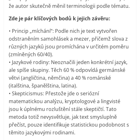
že autor skutečně měnil terminologii podle tématu.
Zde je pár klíčových bodů k jejich závěru:
• Princip „míchání“: Podle nich je text vytvořen
odstraněním samohlásek a mezer, přičemž slova z
různých jazyků jsou promíchána v určitém poměru
(zmíněných 60/40).
• Jazykové rodiny: Neoznačili jeden konkrétní jazyk,
ale spíše skupiny. Těch 60 % odpovídá germánské
větvi (angličtina, němčina) a 40 % románské
(italština, španělština, latina).
• Skepticismus: Přestože jde o seriózní
matematickou analýzu, kryptologové a lingvisté
jsou k úplnému rozluštění stále skeptičtí. Tato
metoda totiž nevysvětluje, jak text smysluplně
přečíst, pouze identifikuje statistickou podobnost s
těmito jazykovými rodinami.