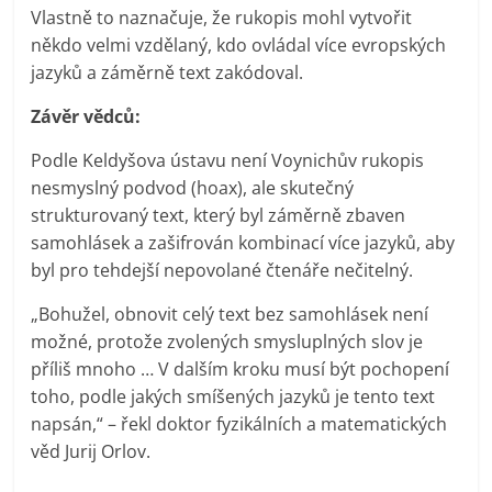
Vlastně to naznačuje, že rukopis mohl vytvořit
někdo velmi vzdělaný, kdo ovládal více evropských
jazyků a záměrně text zakódoval.
Závěr vědců:
Podle Keldyšova ústavu není Voynichův rukopis
nesmyslný podvod (hoax), ale skutečný
strukturovaný text, který byl záměrně zbaven
samohlásek a zašifrován kombinací více jazyků, aby
byl pro tehdejší nepovolané čtenáře nečitelný.
„Bohužel, obnovit celý text bez samohlásek není
možné, protože zvolených smysluplných slov je
příliš mnoho … V dalším kroku musí být pochopení
toho, podle jakých smíšených jazyků je tento text
napsán,“ – řekl doktor fyzikálních a matematických
věd Jurij Orlov.