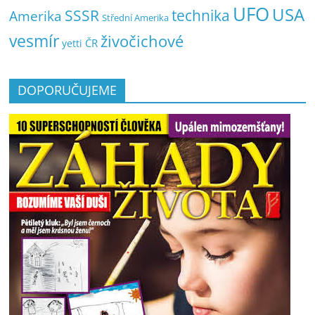
UFO
USA
SSSR
technika
Amerika
Střední Amerika
vesmír
živočichové
ČR
yetti
DOPORUČUJEME