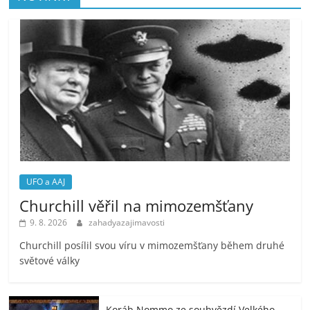
UFO a AAJ
Churchill věřil na mimozemšťany
9. 8. 2026
zahadyazajimavosti
Churchill posílil svou víru v mimozemšťany během druhé
světové války
Koráb Nommo ze souhvězdí Velkého