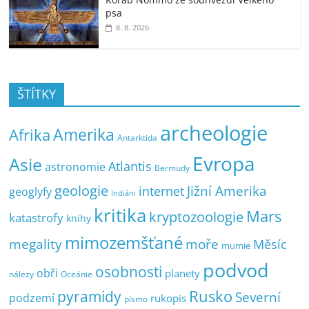
psa
8. 8. 2026
ŠTÍTKY
archeologie
Amerika
Afrika
Antarktida
Evropa
Asie
Atlantis
astronomie
Bermudy
geologie
Jižní Amerika
internet
geoglyfy
Indiáni
kritika
Mars
kryptozoologie
katastrofy
knihy
mimozemšťané
megality
moře
Měsíc
mumie
podvod
osobnosti
obři
planety
nálezy
Oceánie
pyramidy
Rusko
Severní
podzemí
rukopis
písmo