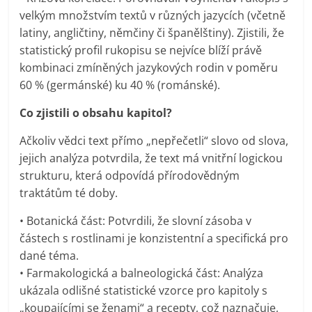
velkým množstvím textů v různých jazycích (včetně
latiny, angličtiny, němčiny či španělštiny). Zjistili, že
statistický profil rukopisu se nejvíce blíží právě
kombinaci zmíněných jazykových rodin v poměru
60 % (germánské) ku 40 % (románské).
Co zjistili o obsahu kapitol?
Ačkoliv vědci text přímo „nepřečetli“ slovo od slova,
jejich analýza potvrdila, že text má vnitřní logickou
strukturu, která odpovídá přírodovědným
traktátům té doby.
• Botanická část: Potvrdili, že slovní zásoba v
částech s rostlinami je konzistentní a specifická pro
dané téma.
• Farmakologická a balneologická část: Analýza
ukázala odlišné statistické vzorce pro kapitoly s
„koupajícími se ženami“ a recepty, což naznačuje,