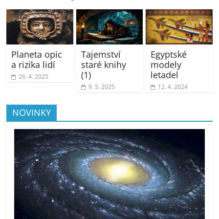
Planeta opic
Tajemství
Egyptské
a rizika lidí
staré knihy
modely
(1)
letadel
26. 4. 2025
9. 5. 2025
12. 4. 2024
NOVINKY