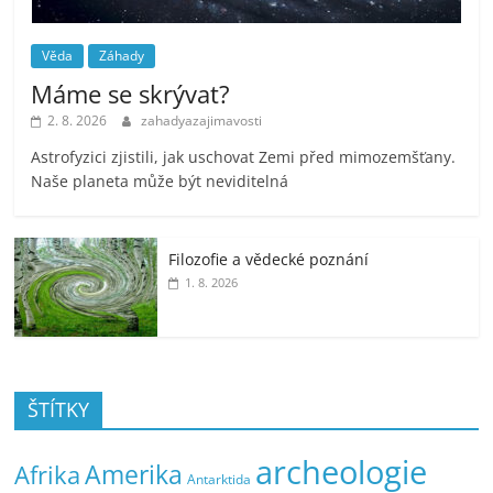
Věda
Záhady
Máme se skrývat?
2. 8. 2026
zahadyazajimavosti
Astrofyzici zjistili, jak uschovat Zemi před mimozemšťany.
Naše planeta může být neviditelná
Filozofie a vědecké poznání
1. 8. 2026
ŠTÍTKY
archeologie
Amerika
Afrika
Antarktida