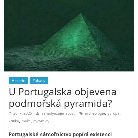
Historie
Záhady
U Portugalska objevena
podmořská pyramida?
,
,
20. 7. 2025
zahadyazajimavosti
archeologie
Evropa
,
,
kritika
moře
pyramidy
Portugalské námořnictvo popírá existenci