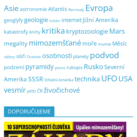
Evropa
Asie
Atlantis
astronomie
Bermudy
geologie
Jižní Amerika
internet
geoglyfy
Indiáni
kritika
Mars
kryptozoologie
katastrofy
knihy
mimozemšťané
megality
moře
Měsíc
mumie
podvod
osobnosti
obři
planety
nálezy
Oceánie
pyramidy
Rusko
Severní
podzemí
rukopis
písmo
UFO
USA
SSSR
technika
Amerika
Střední Amerika
vesmír
živočichové
ČR
yetti
DOPORUČUJEME