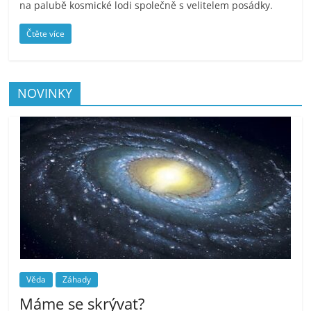
na palubě kosmické lodi společně s velitelem posádky.
Čtěte více
NOVINKY
Věda
Záhady
Máme se skrývat?