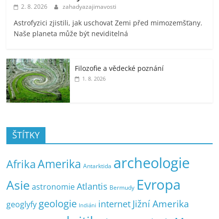
2. 8. 2026
zahadyazajimavosti
Astrofyzici zjistili, jak uschovat Zemi před mimozemšťany.
Naše planeta může být neviditelná
Filozofie a vědecké poznání
1. 8. 2026
ŠTÍTKY
archeologie
Amerika
Afrika
Antarktida
Evropa
Asie
Atlantis
astronomie
Bermudy
geologie
Jižní Amerika
internet
geoglyfy
Indiáni