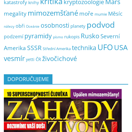
kritika
Mars
kryptozoologie
katastrofy
knihy
mimozemšťané
megality
moře
Měsíc
mumie
podvod
osobnosti
obři
planety
nálezy
Oceánie
pyramidy
Rusko
Severní
podzemí
rukopis
písmo
UFO
USA
SSSR
technika
Amerika
Střední Amerika
vesmír
živočichové
ČR
yetti
DOPORUČUJEME