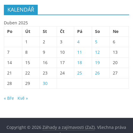
KALENDÁŘ
Duben 2025
Po
Út
St
Čt
Pá
So
Ne
1
2
3
4
5
6
7
8
9
10
11
12
13
14
15
16
17
18
19
20
21
22
23
24
25
26
27
28
29
30
« Bře
Kvě »
Copyright © 2026
Záhady a zajímavosti (ZaZ)
. Všechna práva