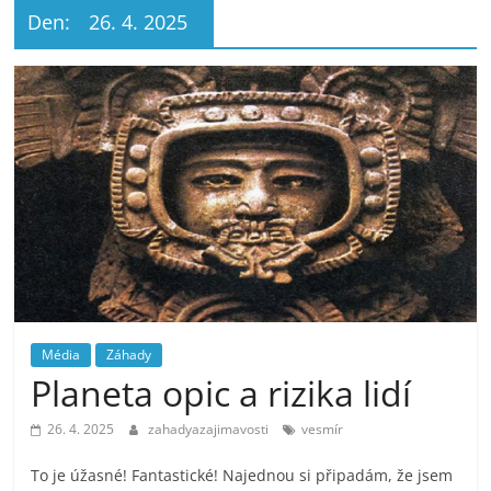
Den:
26. 4. 2025
Média
Záhady
Planeta opic a rizika lidí
26. 4. 2025
zahadyazajimavosti
vesmír
To je úžasné! Fantastické! Najednou si připadám, že jsem