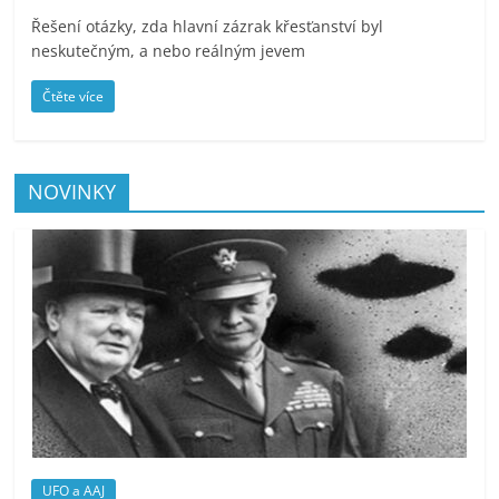
Řešení otázky, zda hlavní zázrak křesťanství byl
neskutečným, a nebo reálným jevem
Čtěte více
NOVINKY
UFO a AAJ