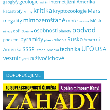
geologie
Jižní Amerika
internet
geoglyfy
Indiáni
kritika
Mars
kryptozoologie
katastrofy
knihy
mimozemšťané
megality
moře
Měsíc
mumie
podvod
osobnosti
obři
planety
nálezy
Oceánie
pyramidy
Rusko
Severní
podzemí
rukopis
písmo
UFO
USA
SSSR
technika
Amerika
Střední Amerika
vesmír
živočichové
ČR
yetti
DOPORUČUJEME