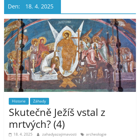
Den:
18. 4. 2025
Historie
Záhady
Skutečně Ježíš vstal z
mrtvých? (4)
18. 4. 2025
zahadyazajimavosti
archeologie