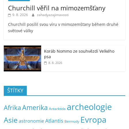
Churchill věřil na mimozemšťany
9. 8. 2026
zahadyazajimavosti
Churchill posílil svou víru v mimozemšťany během druhé
světové války
Koráb Nommo ze souhvězdí Velkého
psa
8. 8. 2026
ŠTÍTKY
archeologie
Amerika
Afrika
Antarktida
Evropa
Asie
Atlantis
astronomie
Bermudy