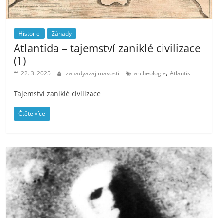
Historie
Záhady
Atlantida – tajemství zaniklé civilizace
(1)
,
22. 3. 2025
zahadyazajimavosti
archeologie
Atlantis
Tajemství zaniklé civilizace
Čtěte více