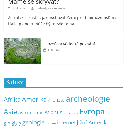
Máme se skrývat?
2. 8. 2026
zahadyazajimavosti
Astrofyzici zjistili, jak uschovat Zemi před mimozemšťany.
Naše planeta může být neviditelná
Filozofie a vědecké poznání
1. 8. 2026
ŠTÍTKY
archeologie
Amerika
Afrika
Antarktida
Evropa
Asie
Atlantis
astronomie
Bermudy
geologie
Jižní Amerika
internet
geoglyfy
Indiáni