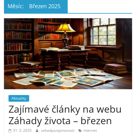
Měsíc:
Březen 2025
Aktuality
Zajímavé články na webu
Záhady života – březen
31. 3. 2025
zahadyazajimavosti
internet