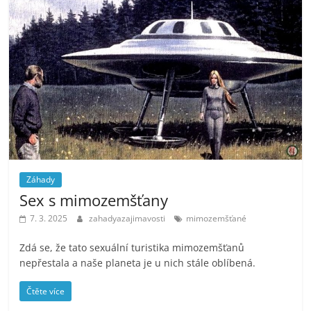
Záhady
Sex s mimozemšťany
7. 3. 2025
zahadyazajimavosti
mimozemšťané
Zdá se, že tato sexuální turistika mimozemšťanů
nepřestala a naše planeta je u nich stále oblíbená.
Čtěte více