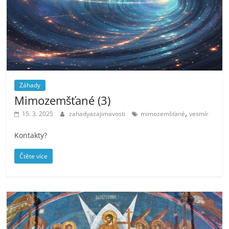
Záhady
Mimozemšťané (3)
,
15. 3. 2025
zahadyazajimavosti
mimozemšťané
vesmír
Kontakty?
Čtěte více