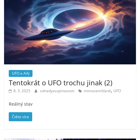
UFO a AAJ
Tentokrát o UFO trochu jinak (2)
,
8. 3. 2025
zahadyazajimavosti
mimozemšťané
UFO
Reálný stav
Čtěte více