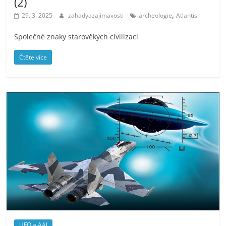
(2)
,
29. 3. 2025
zahadyazajimavosti
archeologie
Atlantis
Společné znaky starověkých civilizací
Čtěte více
UFO a AAJ