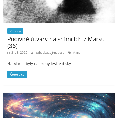
Záhady
Podivné útvary na snímcích z Marsu
(36)
21. 3. 2025
zahadyazajimavosti
Mars
Na Marsu byly nalezeny lesklé disky
Čtěte více