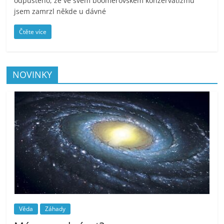
odpuštěno, že ve svém boomerovském konzervatizmu
jsem zamrzl někde u dávné
Čtěte více
NOVINKY
Věda
Záhady