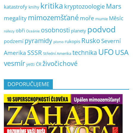
kritika
Mars
kryptozoologie
katastrofy
knihy
mimozemšťané
megality
moře
Měsíc
mumie
podvod
osobnosti
obři
planety
nálezy
Oceánie
pyramidy
Rusko
Severní
podzemí
rukopis
písmo
UFO
USA
SSSR
technika
Amerika
Střední Amerika
vesmír
živočichové
ČR
yetti
DOPORUČUJEME