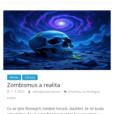
Média
Záhady
Zombismus a realita
,
,
1. 3. 2025
zahadyazajimavosti
Amerika
archeologie
kritika
Co se týče filmových zombie hororů, doufám, že mi bude