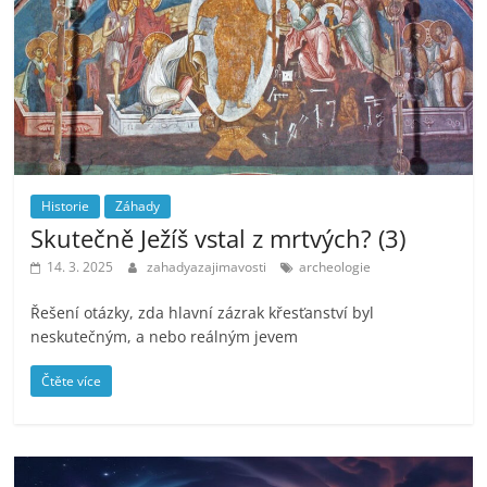
Historie
Záhady
Skutečně Ježíš vstal z mrtvých? (3)
14. 3. 2025
zahadyazajimavosti
archeologie
Řešení otázky, zda hlavní zázrak křesťanství byl
neskutečným, a nebo reálným jevem
Čtěte více