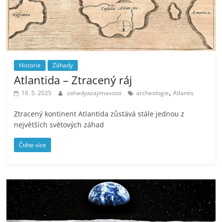
Historie
Záhady
Atlantida – Ztracený ráj
,
16. 5. 2025
zahadyazajimavosti
archeologie
Atlantis
Ztracený kontinent Atlantida zůstává stále jednou z
největších světových záhad
Čtěte více