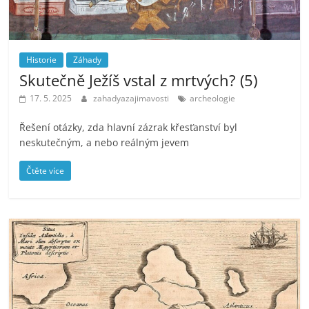
Historie
Záhady
Skutečně Ježíš vstal z mrtvých? (5)
17. 5. 2025
zahadyazajimavosti
archeologie
Řešení otázky, zda hlavní zázrak křesťanství byl
neskutečným, a nebo reálným jevem
Čtěte více