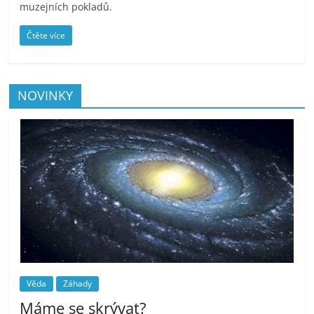
muzejních pokladů.
Čtěte více
NOVINKY
Věda
Záhady
Máme se skrývat?