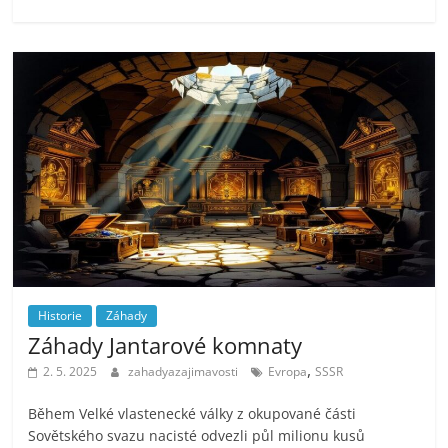
Historie
Záhady
Záhady Jantarové komnaty
,
2. 5. 2025
zahadyazajimavosti
Evropa
SSSR
Během Velké vlastenecké války z okupované části
Sovětského svazu nacisté odvezli půl milionu kusů