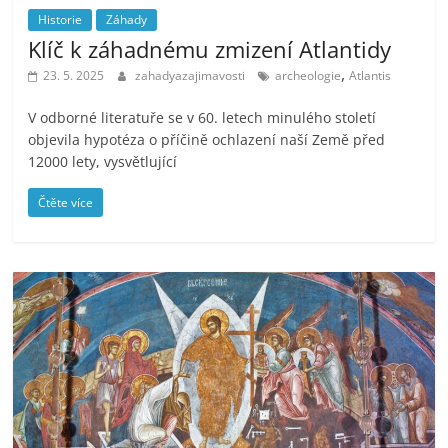
Historie
Záhady
Klíč k záhadnému zmizení Atlantidy
,
23. 5. 2025
zahadyazajimavosti
archeologie
Atlantis
V odborné literatuře se v 60. letech minulého století
objevila hypotéza o příčině ochlazení naší Země před
12000 lety, vysvětlující
Čtěte více