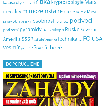
kritika
Mars
kryptozoologie
katastrofy
knihy
mimozemšťané
megality
moře
Měsíc
mumie
podvod
osobnosti
obři
planety
nálezy
Oceánie
pyramidy
Rusko
Severní
podzemí
rukopis
písmo
UFO
USA
SSSR
technika
Amerika
Střední Amerika
vesmír
živočichové
ČR
yetti
DOPORUČUJEME