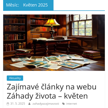
Měsíc:
Květen 2025
Aktuality
Zajímavé články na webu
Záhady života – květen
31. 5. 2025
zahadyazajimavosti
internet