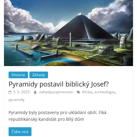
Historie
Záhady
Pyramidy postavil biblický Josef?
,
,
3. 5. 2025
zahadyazajimavosti
Afrika
archeologie
pyramidy
Pyramidy byly postaveny pro ukládání obilí, říká
republikánský kandidát pro Bílý dům
Čtěte více