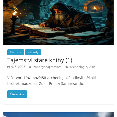
Historie
Záhady
Tajemství staré knihy (1)
,
9. 5. 2025
zahadyazajimavosti
archeologie
Asie
V červnu 1941 sovětští archeologové odkryli několik
hrobek mauzolea Gur – Emir v Samarkandu.
Čtěte více