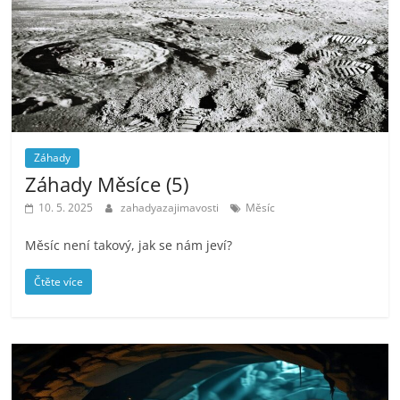
Záhady
Záhady Měsíce (5)
10. 5. 2025
zahadyazajimavosti
Měsíc
Měsíc není takový, jak se nám jeví?
Čtěte více