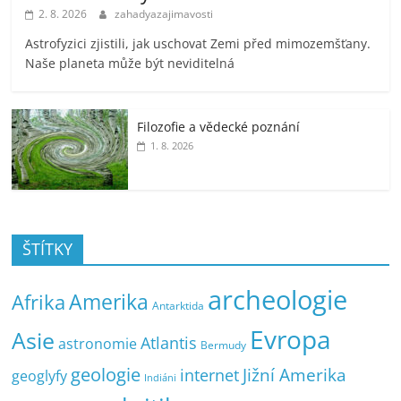
2. 8. 2026
zahadyazajimavosti
Astrofyzici zjistili, jak uschovat Zemi před mimozemšťany.
Naše planeta může být neviditelná
Filozofie a vědecké poznání
1. 8. 2026
ŠTÍTKY
archeologie
Amerika
Afrika
Antarktida
Evropa
Asie
Atlantis
astronomie
Bermudy
geologie
Jižní Amerika
internet
geoglyfy
Indiáni