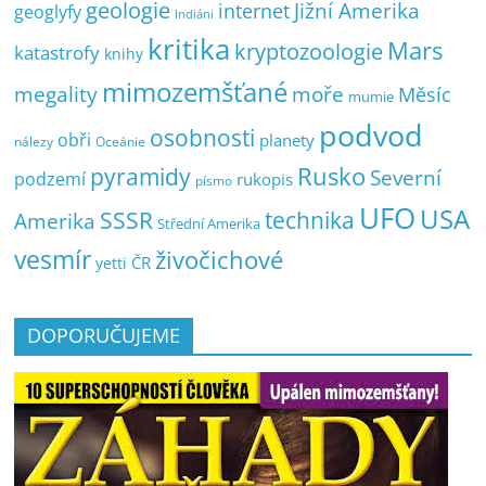
geologie
Jižní Amerika
internet
geoglyfy
Indiáni
kritika
Mars
kryptozoologie
katastrofy
knihy
mimozemšťané
megality
moře
Měsíc
mumie
podvod
osobnosti
obři
planety
nálezy
Oceánie
pyramidy
Rusko
Severní
podzemí
rukopis
písmo
UFO
USA
SSSR
technika
Amerika
Střední Amerika
vesmír
živočichové
ČR
yetti
DOPORUČUJEME