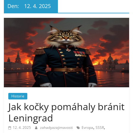
Den:
12. 4. 2025
Historie
Jak kočky pomáhaly bránit
Leningrad
,
,
12. 4. 2025
zahadyazajimavosti
Evropa
SSSR