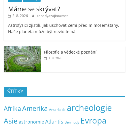
Máme se skrývat?
2. 8. 2026
zahadyazajimavosti
Astrofyzici zjistili, jak uschovat Zemi před mimozemšťany.
Naše planeta může být neviditelná
Filozofie a vědecké poznání
1. 8. 2026
ŠTÍTKY
archeologie
Amerika
Afrika
Antarktida
Evropa
Asie
Atlantis
astronomie
Bermudy