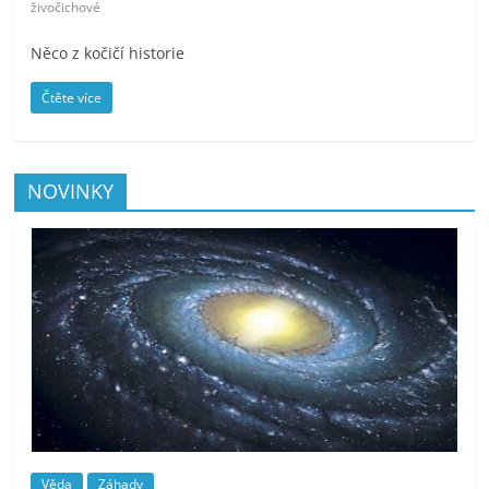
živočichové
Něco z kočičí historie
Čtěte více
NOVINKY
Věda
Záhady