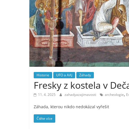
Historie
UFO a AAJ
Záhady
Fresky z kostela v Deč
,
11. 4. 2025
zahadyazajimavosti
archeologie
E
Záhada, kterou nikdo nedokázal vyřešit
Čtěte více