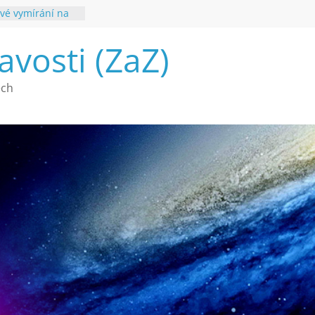
vé vymírání na
ouhvězdí
avosti (ZaZ)
é poznání
ech
a webu Záhady
2026