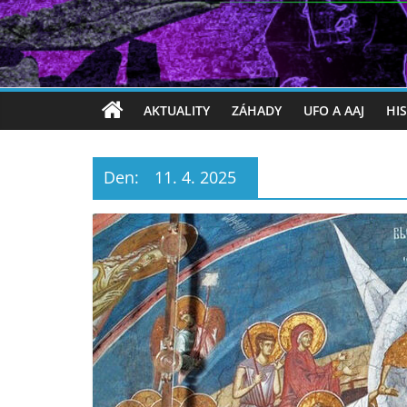
AKTUALITY
ZÁHADY
UFO A AAJ
HI
Den:
11. 4. 2025