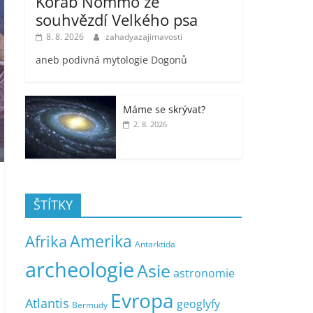
Koráb Nommo ze
souhvězdí Velkého psa
8. 8. 2026
zahadyazajimavosti
aneb podivná mytologie Dogonů
Máme se skrývat?
2. 8. 2026
ŠTÍTKY
Amerika
Afrika
Antarktida
archeologie
Asie
astronomie
Evropa
Atlantis
geoglyfy
Bermudy