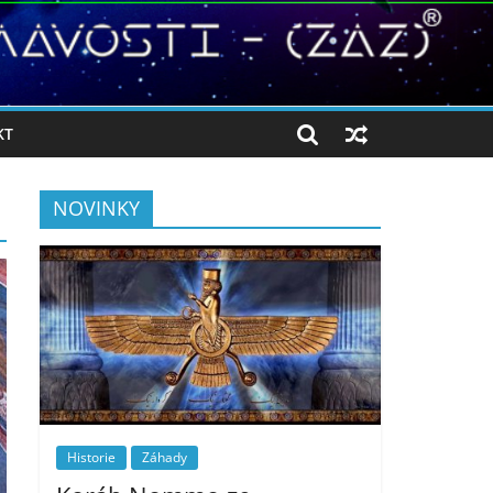
KT
NOVINKY
Historie
Záhady