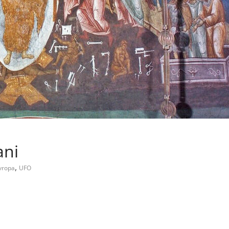
ani
,
vropa
UFO