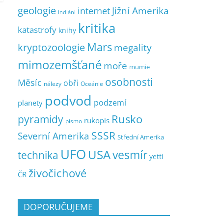
geologie
Jižní Amerika
internet
Indiáni
kritika
katastrofy
knihy
Mars
kryptozoologie
megality
mimozemšťané
moře
mumie
osobnosti
Měsíc
obři
nálezy
Oceánie
podvod
podzemí
planety
pyramidy
Rusko
rukopis
písmo
SSSR
Severní Amerika
Střední Amerika
UFO
USA
vesmír
technika
yetti
živočichové
ČR
DOPORUČUJEME