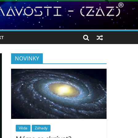
KT
NOVINKY
Věda
Záhady