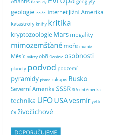
Evropa
Atlantis
geoglyfy
Bermudy
geologie
Jižní Amerika
internet
Indiáni
kritika
katastrofy
knihy
Mars
kryptozoologie
megality
mimozemšťané
moře
mumie
osobnosti
Měsíc
obři
nálezy
Oceánie
podvod
podzemí
planety
pyramidy
Rusko
rukopis
písmo
SSSR
Severní Amerika
Střední Amerika
UFO
USA
vesmír
technika
yetti
živočichové
ČR
DOPORUČUJEME