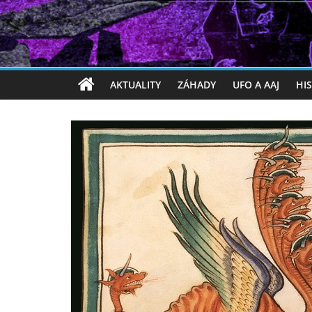
AKTUALITY
ZÁHADY
UFO A AAJ
HI