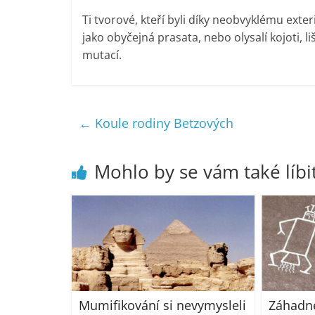
Ti tvorové, kteří byli díky neobvyklému ext
jako obyčejná prasata, nebo olysalí kojoti, 
mutací.
←
Koule rodiny Betzových
Mohlo by se vám také líbi
Mumifikování si nevymysleli
Záhadné