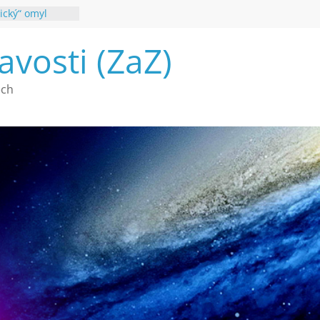
ický“ omyl
poznání
avosti (ZaZ)
 webu Záhady
26
é vymírání na
ech