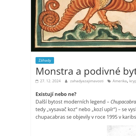
Záhady
Monstra a podivné byto
,
27. 12. 2024
zahadyazajimavosti
Amerika
kry
Existují nebo ne?
Další bytost moderních legend –
Chupacabr
tedy „vysavač koz“ nebo „kozí upír“) – se vys
chupacabras se objevily v roce 1995 v karib