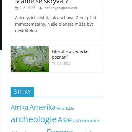
Máme se skrývat?
2. 8. 2026
zahadyazajimavosti
Astrofyzici zjistili, jak uschovat Zemi před
mimozemšťany. Naše planeta může být
neviditelná
Filozofie a vědecké
poznání
1. 8. 2026
ŠTÍTKY
Amerika
Afrika
Antarktida
archeologie
Asie
astronomie