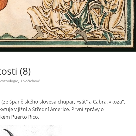
sti (8)
,
ptozoologie
živočichové
a
(ze španělského slovesa chupar, «sát“ a Cabra, «koza“,
kytuje v Jižní a Střední Americe. První zprávy o
ském Puerto Rico.