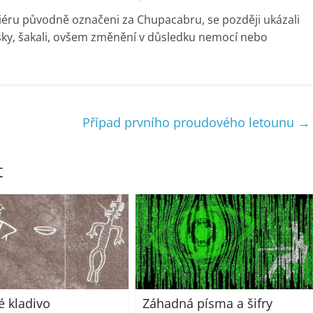
eriéru původně označeni za Chupacabru, se později ukázali
lišky, šakali, ovšem změnění v důsledku nemocí nebo
Případ prvního proudového letounu
→
t
 kladivo
Záhadná písma a šifry