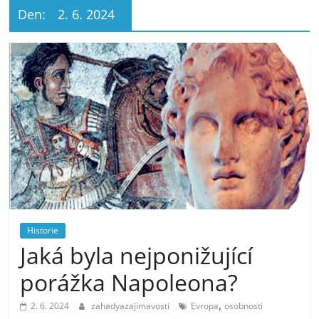
Den:
2. 6. 2024
Historie
Jaká byla nejponižující
porážka Napoleona?
,
2. 6. 2024
zahadyazajimavosti
Evropa
osobnosti