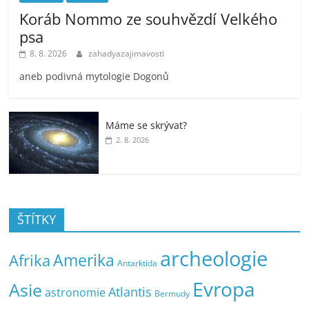
Koráb Nommo ze souhvězdí Velkého
psa
8. 8. 2026
zahadyazajimavosti
aneb podivná mytologie Dogonů
Máme se skrývat?
2. 8. 2026
ŠTÍTKY
archeologie
Amerika
Afrika
Antarktida
Evropa
Asie
Atlantis
astronomie
Bermudy