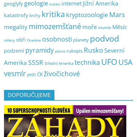
geologie
Jižní Amerika
internet
geoglyfy
Indiáni
kritika
Mars
kryptozoologie
katastrofy
knihy
mimozemšťané
megality
moře
Měsíc
mumie
podvod
osobnosti
obři
planety
nálezy
Oceánie
pyramidy
Rusko
Severní
podzemí
rukopis
písmo
UFO
USA
SSSR
technika
Amerika
Střední Amerika
vesmír
živočichové
ČR
yetti
DOPORUČUJEME