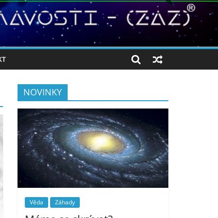
KT
NOVINKY
Věda
Záhady