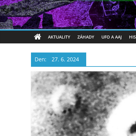
AKTUALITY
ZÁHADY
UFO A AAJ
HI
Den:
27. 6. 2024