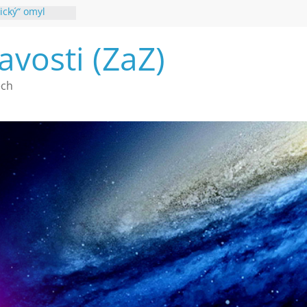
ický“ omyl
poznání
avosti (ZaZ)
 webu Záhady
26
é vymírání na
ech