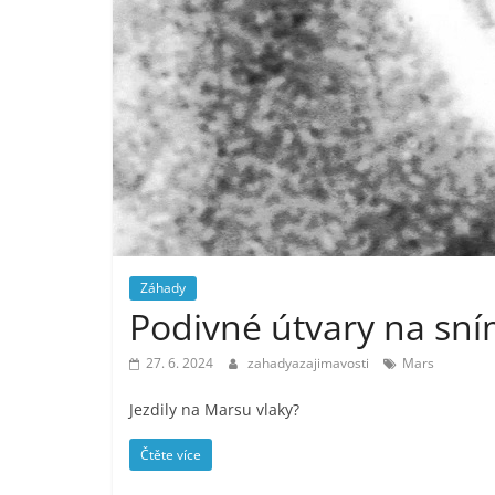
Záhady
Podivné útvary na sní
27. 6. 2024
zahadyazajimavosti
Mars
Jezdily na Marsu vlaky?
Čtěte více