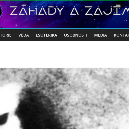
STORIE
VĚDA
ESOTERIKA
OSOBNOSTI
MÉDIA
KONTA