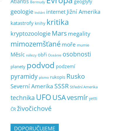
Evropa
Atlantis
geoglyfy
Bermudy
geologie
Jižní Amerika
internet
Indiáni
kritika
katastrofy
knihy
Mars
kryptozoologie
megality
mimozemšťané
moře
mumie
osobnosti
Měsíc
obři
nálezy
Oceánie
podvod
podzemí
planety
pyramidy
Rusko
rukopis
písmo
SSSR
Severní Amerika
Střední Amerika
UFO
USA
vesmír
technika
yetti
živočichové
ČR
DOPORUČUJEME