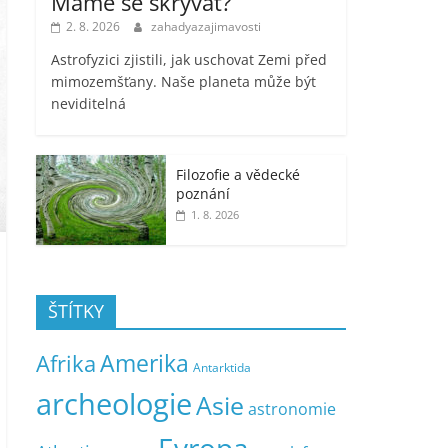
Máme se skrývat?
2. 8. 2026
zahadyazajimavosti
Astrofyzici zjistili, jak uschovat Zemi před
mimozemšťany. Naše planeta může být
neviditelná
Filozofie a vědecké
poznání
1. 8. 2026
ŠTÍTKY
Amerika
Afrika
Antarktida
archeologie
Asie
astronomie