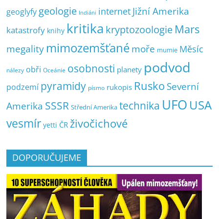
geologie
Jižní Amerika
internet
geoglyfy
Indiáni
kritika
Mars
kryptozoologie
katastrofy
knihy
mimozemšťané
megality
moře
Měsíc
mumie
podvod
osobnosti
obři
planety
nálezy
Oceánie
pyramidy
Rusko
Severní
podzemí
rukopis
písmo
UFO
USA
SSSR
technika
Amerika
Střední Amerika
vesmír
živočichové
ČR
yetti
DOPORUČUJEME