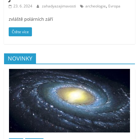
,
23. 6. 2024
zahadyazajimavosti
archeologie
Evropa
zvláště polárních září
Čtěte více
NOVINKY