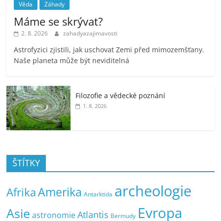
Věda
Záhady
Máme se skrývat?
2. 8. 2026
zahadyazajimavosti
Astrofyzici zjistili, jak uschovat Zemi před mimozemšťany.
Naše planeta může být neviditelná
Filozofie a vědecké poznání
1. 8. 2026
ŠTÍTKY
archeologie
Amerika
Afrika
Antarktida
Evropa
Asie
Atlantis
astronomie
Bermudy