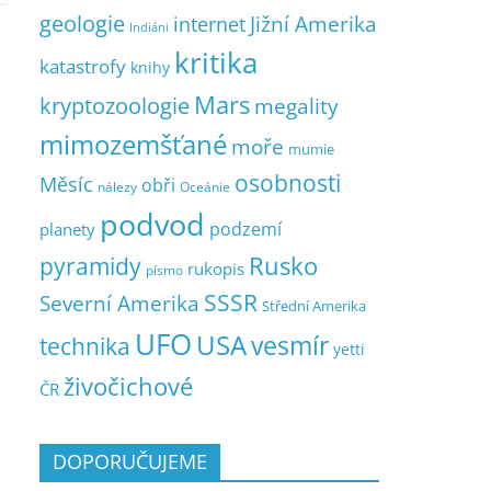
geologie
Jižní Amerika
internet
Indiáni
kritika
katastrofy
knihy
Mars
kryptozoologie
megality
mimozemšťané
moře
mumie
osobnosti
Měsíc
obři
nálezy
Oceánie
podvod
podzemí
planety
pyramidy
Rusko
rukopis
písmo
SSSR
Severní Amerika
Střední Amerika
UFO
USA
vesmír
technika
yetti
živočichové
ČR
DOPORUČUJEME