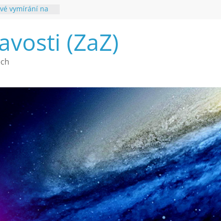
vé vymírání na
ouhvězdí
avosti (ZaZ)
é poznání
ech
a webu Záhady
2026