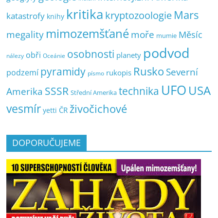
kritika
Mars
kryptozoologie
katastrofy
knihy
mimozemšťané
megality
moře
Měsíc
mumie
podvod
osobnosti
obři
planety
nálezy
Oceánie
pyramidy
Rusko
Severní
podzemí
rukopis
písmo
UFO
USA
SSSR
technika
Amerika
Střední Amerika
vesmír
živočichové
ČR
yetti
DOPORUČUJEME