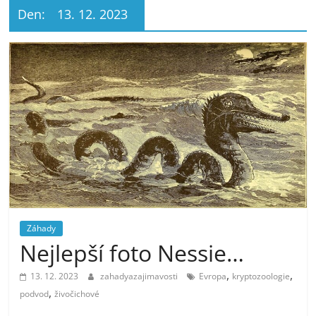
Den:
13. 12. 2023
Záhady
Nejlepší foto Nessie…
,
,
13. 12. 2023
zahadyazajimavosti
Evropa
kryptozoologie
,
podvod
živočichové