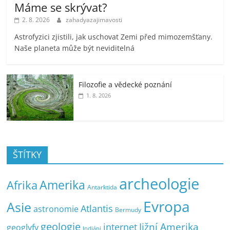
Máme se skrývat?
2. 8. 2026
zahadyazajimavosti
Astrofyzici zjistili, jak uschovat Zemi před mimozemšťany.
Naše planeta může být neviditelná
Filozofie a vědecké poznání
1. 8. 2026
ŠTÍTKY
archeologie
Amerika
Afrika
Antarktida
Evropa
Asie
Atlantis
astronomie
Bermudy
geologie
Jižní Amerika
internet
geoglyfy
Indiáni