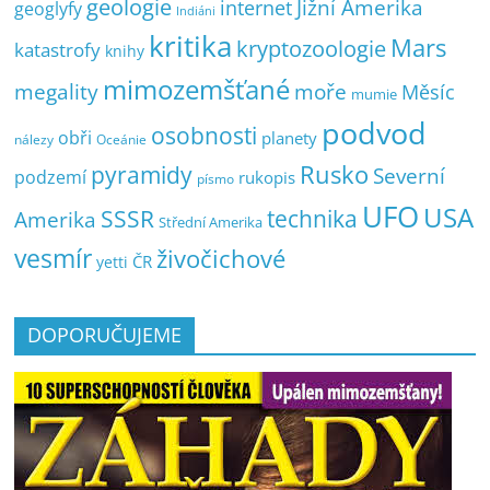
geologie
Jižní Amerika
internet
geoglyfy
Indiáni
kritika
Mars
kryptozoologie
katastrofy
knihy
mimozemšťané
megality
moře
Měsíc
mumie
podvod
osobnosti
obři
planety
nálezy
Oceánie
pyramidy
Rusko
Severní
podzemí
rukopis
písmo
UFO
USA
SSSR
technika
Amerika
Střední Amerika
vesmír
živočichové
ČR
yetti
DOPORUČUJEME