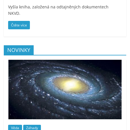
Vyšla kniha, založená na odtajněných dokumentech
NKVD.
Čtěte více
NOVINKY
Věda
Záhady