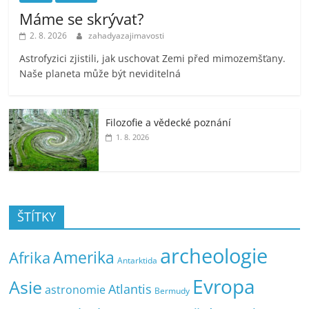
Máme se skrývat?
2. 8. 2026
zahadyazajimavosti
Astrofyzici zjistili, jak uschovat Zemi před mimozemšťany.
Naše planeta může být neviditelná
Filozofie a vědecké poznání
1. 8. 2026
ŠTÍTKY
archeologie
Amerika
Afrika
Antarktida
Evropa
Asie
Atlantis
astronomie
Bermudy