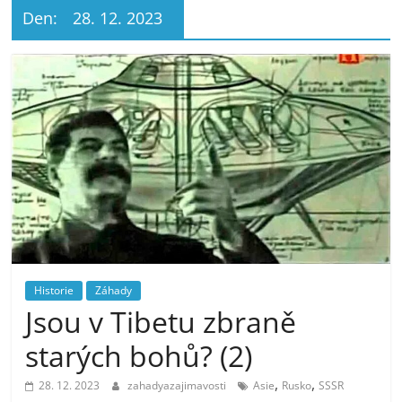
Den:
28. 12. 2023
Historie
Záhady
Jsou v Tibetu zbraně
starých bohů? (2)
,
,
28. 12. 2023
zahadyazajimavosti
Asie
Rusko
SSSR