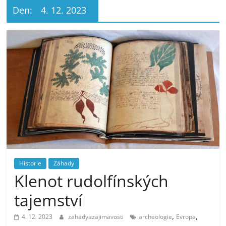
Den:
4. 12. 2023
Historie
Záhady
Klenot rudolfínských
tajemství
,
,
4. 12. 2023
zahadyazajimavosti
archeologie
Evropa