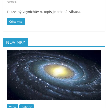
rukopis
Takzvaný Voynichův rukopis je krásná záhada.
Čtěte více
NOVINKY
Věda
Záhady