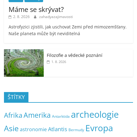
Máme se skrývat?
2. 8. 2026
zahadyazajimavosti
Astrofyzici zjistili, jak uschovat Zemi před mimozemšťany.
Naše planeta může být neviditelná
Filozofie a vědecké poznání
1. 8. 2026
ŠTÍTKY
archeologie
Amerika
Afrika
Antarktida
Evropa
Asie
Atlantis
astronomie
Bermudy