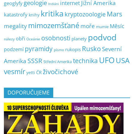
geologie
Jižní Amerika
internet
geoglyfy
Indiáni
kritika
Mars
kryptozoologie
katastrofy
knihy
mimozemšťané
megality
moře
Měsíc
mumie
podvod
osobnosti
obři
planety
nálezy
Oceánie
pyramidy
Rusko
Severní
podzemí
rukopis
písmo
UFO
USA
SSSR
technika
Amerika
Střední Amerika
vesmír
živočichové
ČR
yetti
DOPORUČUJEME