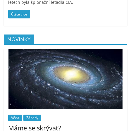
letech byla špionážní letadla CIA.
Čtěte více
NOVINKY
Věda
Záhady
Máme se skrývat?