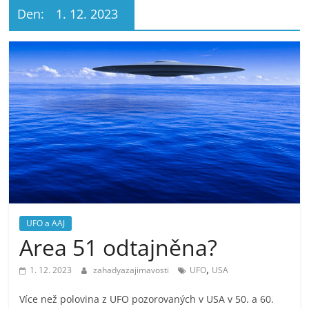
Den:
1. 12. 2023
UFO a AAJ
Area 51 odtajněna?
,
1. 12. 2023
zahadyazajimavosti
UFO
USA
Více než polovina z UFO pozorovaných v USA v 50. a 60.