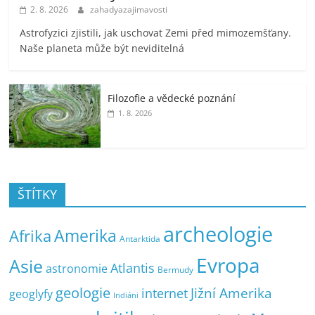
2. 8. 2026
zahadyazajimavosti
Astrofyzici zjistili, jak uschovat Zemi před mimozemšťany.
Naše planeta může být neviditelná
Filozofie a vědecké poznání
1. 8. 2026
ŠTÍTKY
archeologie
Amerika
Afrika
Antarktida
Evropa
Asie
Atlantis
astronomie
Bermudy
geologie
Jižní Amerika
internet
geoglyfy
Indiáni