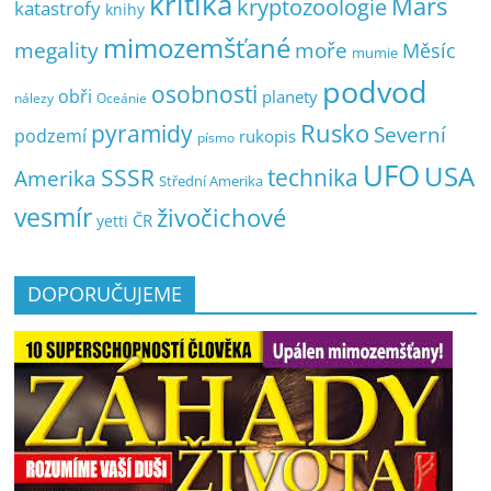
kritika
Mars
kryptozoologie
katastrofy
knihy
mimozemšťané
megality
moře
Měsíc
mumie
podvod
osobnosti
obři
planety
nálezy
Oceánie
pyramidy
Rusko
Severní
podzemí
rukopis
písmo
UFO
USA
SSSR
technika
Amerika
Střední Amerika
vesmír
živočichové
ČR
yetti
DOPORUČUJEME