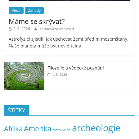
Věda
Záhady
Máme se skrývat?
2. 8. 2026
zahadyazajimavosti
Astrofyzici zjistili, jak uschovat Zemi před mimozemšťany.
Naše planeta může být neviditelná
Filozofie a vědecké poznání
1. 8. 2026
ŠTÍTKY
archeologie
Amerika
Afrika
Antarktida