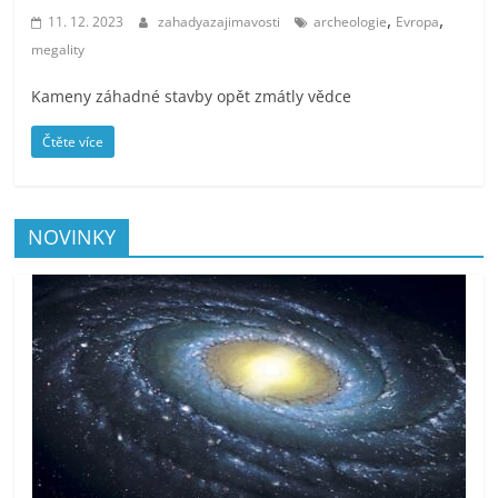
,
,
11. 12. 2023
zahadyazajimavosti
archeologie
Evropa
megality
Kameny záhadné stavby opět zmátly vědce
Čtěte více
NOVINKY