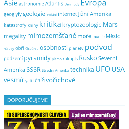
Evropa
Asie
Atlantis
astronomie
Bermudy
geologie
Jižní Amerika
internet
geoglyfy
Indiáni
kritika
Mars
kryptozoologie
katastrofy
knihy
mimozemšťané
megality
moře
Měsíc
mumie
podvod
osobnosti
obři
planety
nálezy
Oceánie
pyramidy
Rusko
Severní
podzemí
rukopis
písmo
UFO
USA
SSSR
technika
Amerika
Střední Amerika
vesmír
živočichové
ČR
yetti
DOPORUČUJEME