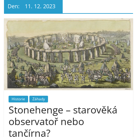
Den:
11. 12. 2023
Historie
Záhady
Stonehenge – starověká
observatoř nebo
tančírna?