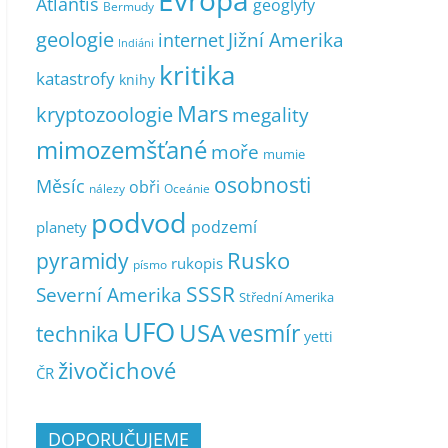
Evropa
Atlantis
geoglyfy
Bermudy
geologie
Jižní Amerika
internet
Indiáni
kritika
katastrofy
knihy
Mars
kryptozoologie
megality
mimozemšťané
moře
mumie
osobnosti
Měsíc
obři
nálezy
Oceánie
podvod
podzemí
planety
pyramidy
Rusko
rukopis
písmo
SSSR
Severní Amerika
Střední Amerika
UFO
USA
vesmír
technika
yetti
živočichové
ČR
DOPORUČUJEME