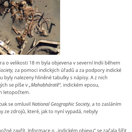
 o velikosti 18 m byla objevena v severní Indii během
ociety,
za pomoci indických úřadů a za podpory indické
u byly nalezeny hliněné tabulky s nápisy. A z nich
rých se píše v
„Mahabháratě“,
indickém eposu,
ím letopočtem.
pak se omluvil
National Geographic Society
, a to zasláním
ny ze zdrojů, které, jak to nyní vypadá, nebyly
žné zavřít. Informace o „indickém objevu“ se začala šířit