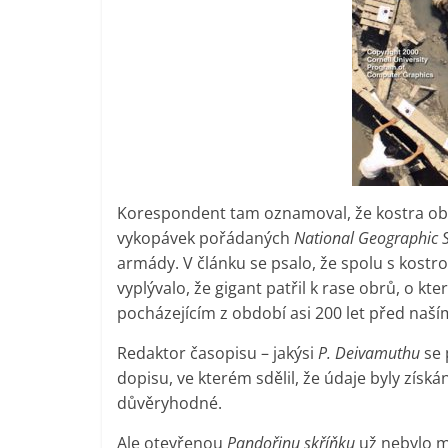
Korespondent tam oznamoval, že kostra obra
vykopávek pořádaných
National Geographic S
armády. V článku se psalo, že spolu s kostro
vyplývalo, že gigant patřil k rase obrů, o kte
pocházejícím z období asi 200 let před naš
Redaktor časopisu – jakýsi
P. Deivamuthu
se 
dopisu, ve kterém sdělil, že údaje byly získá
důvěryhodné.
Ale otevřenou
Pandořinu skříňku
už nebylo mo