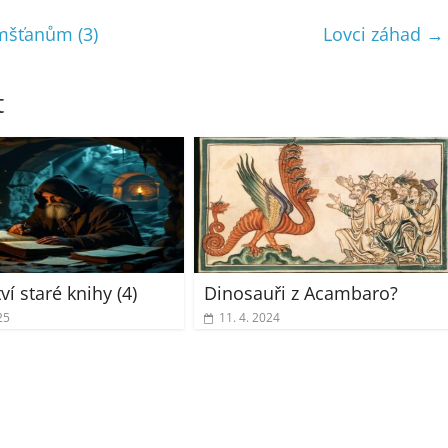
mšťanům (3)
Lovci záhad
→
t
í staré knihy (4)
Dinosauři z Acambaro?
25
11. 4. 2024