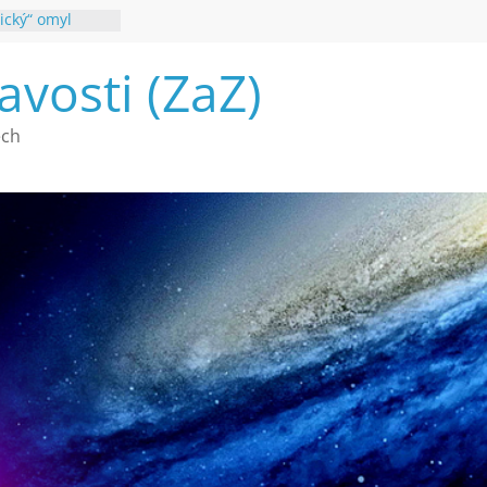
ický“ omyl
poznání
avosti (ZaZ)
 webu Záhady
26
é vymírání na
ech