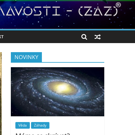
KT
NOVINKY
Věda
Záhady