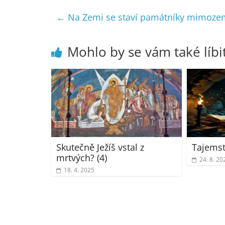
←
Na Zemi se staví památníky mimoze
Mohlo by se vám také líbi
Skutečně Ježíš vstal z
Tajemstv
mrtvých? (4)
24. 8. 20
18. 4. 2025