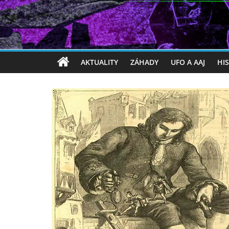
AKTUALITY
ZÁHADY
UFO A AAJ
HI