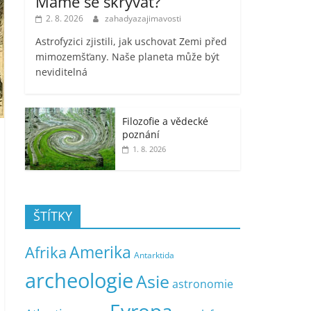
Máme se skrývat?
2. 8. 2026
zahadyazajimavosti
Astrofyzici zjistili, jak uschovat Zemi před
mimozemšťany. Naše planeta může být
neviditelná
Filozofie a vědecké
poznání
1. 8. 2026
ŠTÍTKY
Amerika
Afrika
Antarktida
archeologie
Asie
astronomie