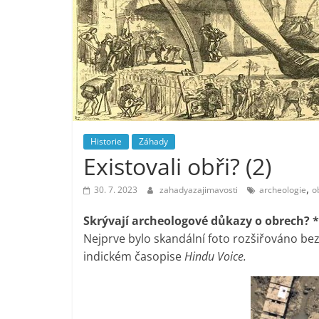
Historie
Záhady
Existovali obři? (2)
,
30. 7. 2023
zahadyazajimavosti
archeologie
o
Skrývají archeologové důkazy o obrech? 
Nejprve bylo skandální foto rozšiřováno bez 
indickém časopise
Hindu Voice.