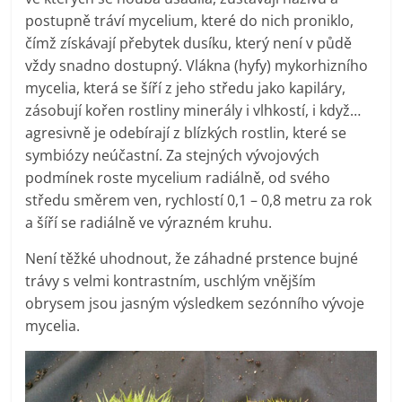
postupně tráví mycelium, které do nich proniklo,
čímž získávají přebytek dusíku, který není v půdě
vždy snadno dostupný. Vlákna (hyfy) mykorhizního
mycelia, která se šíří z jeho středu jako kapiláry,
zásobují kořen rostliny minerály i vlhkostí, i když…
agresivně je odebírají z blízkých rostlin, které se
symbiózy neúčastní. Za stejných vývojových
podmínek roste mycelium radiálně, od svého
středu směrem ven, rychlostí 0,1 – 0,8 metru za rok
a šíří se radiálně ve výrazném kruhu.
Není těžké uhodnout, že záhadné prstence bujné
trávy s velmi kontrastním, uschlým vnějším
obrysem jsou jasným výsledkem sezónního vývoje
mycelia.