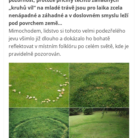
„kruhů víl“ na mladé trávě jsou pro laika zcela
nenápadné a záhadné a v doslovném smyslu leží
pod povrchem země…
Mimochodem, lidstvo si tohoto velmi podezřelého
jevu všimlo již dlouho a dokázalo ho bohatě
reflektovat v místním folklóru po celém světě, kde je
pravidelně pozorován.