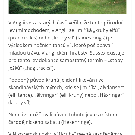
V Anglii se za starých časů věřilo, že tento přírodní
jev (mimochodem, v Anglii se jim říká „kruhy elfů“
(pixie circles) nebo „kruhy víl“ (fairies rings)) je
výsledkem nočních tanců víl, které pošlapávají
mladou trávu. V anglickém hrabství Sussex existuje
pro tento jev dokonce samostatný termín – „stopy
ježků“ („hag tracks“).
Podobný původ kruhů je identifikován i ve
skandinávských mýtech, kde se jim říká „älvdanser“
(elfí tance), „älvringar“ (elfí kruhy) nebo „Häxringar“
(kruhy víl).
Němci ztotožňovali původ tohoto jevu s místem
čarodějnického sabatu (Hexenringe).
V Nizozemsku byly „vílí kruhy“ pevně zakořeněny v