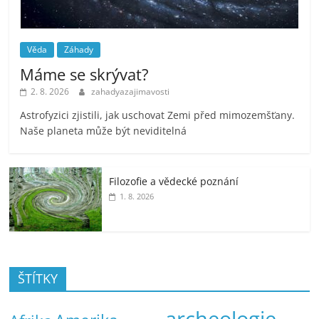
Věda
Záhady
Máme se skrývat?
2. 8. 2026
zahadyazajimavosti
Astrofyzici zjistili, jak uschovat Zemi před mimozemšťany.
Naše planeta může být neviditelná
Filozofie a vědecké poznání
1. 8. 2026
ŠTÍTKY