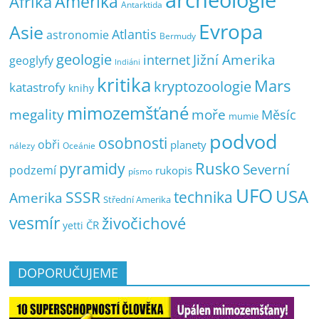
archeologie
Amerika
Afrika
Antarktida
Evropa
Asie
Atlantis
astronomie
Bermudy
geologie
Jižní Amerika
internet
geoglyfy
Indiáni
kritika
Mars
kryptozoologie
katastrofy
knihy
mimozemšťané
megality
moře
Měsíc
mumie
podvod
osobnosti
obři
planety
nálezy
Oceánie
pyramidy
Rusko
Severní
podzemí
rukopis
písmo
UFO
USA
SSSR
technika
Amerika
Střední Amerika
vesmír
živočichové
ČR
yetti
DOPORUČUJEME