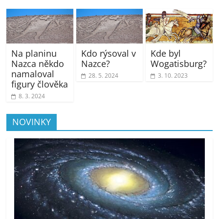
Na planinu
Kdo rýsoval v
Kde byl
Nazca někdo
Nazce?
Wogatisburg?
namaloval
28. 5. 2024
3. 10. 2023
figury člověka
8. 3. 2024
NOVINKY