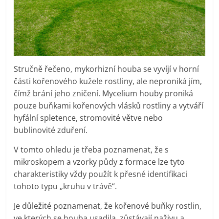
Stručně řečeno, mykorhizní houba se vyvíjí v horní
části kořenového kužele rostliny, ale neproniká jím,
čímž brání jeho zničení. Mycelium houby proniká
pouze buňkami kořenových vlásků rostliny a vytváří
hyfální spletence, stromovité větve nebo
bublinovité zduření.
V tomto ohledu je třeba poznamenat, že s
mikroskopem a vzorky půdy z formace lze tyto
charakteristiky vždy použít k přesné identifikaci
tohoto typu „kruhu v trávě“.
Je důležité poznamenat, že kořenové buňky rostlin,
ve kterých se houba usadila, zůstávají naživu a