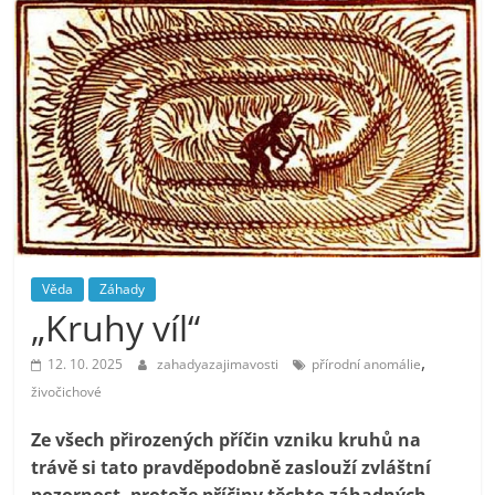
Věda
Záhady
„Kruhy víl“
,
12. 10. 2025
zahadyazajimavosti
přírodní anomálie
živočichové
Ze všech přirozených příčin vzniku kruhů na
trávě si tato pravděpodobně zaslouží zvláštní
pozornost, protože příčiny těchto záhadných