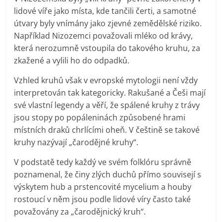
lidové víře jako místa, kde tančili čerti, a samotné
útvary byly vnímány jako zjevné zemědělské riziko.
Například Nizozemci považovali mléko od krávy,
která nerozumně vstoupila do takového kruhu, za
zkažené a vylili ho do odpadků.
Vzhled kruhů však v evropské mytologii není vždy
interpretován tak kategoricky. Rakušané a Češi mají
své vlastní legendy a věří, že spálené kruhy z trávy
jsou stopy po popáleninách způsobené hrami
místních draků chrlícími oheň. V češtině se takové
kruhy nazývají „čarodějné kruhy“.
V podstatě tedy každý ve svém folklóru správně
poznamenal, že činy zlých duchů přímo souvisejí s
výskytem hub a prstencovité mycelium a houby
rostoucí v něm jsou podle lidové víry často také
považovány za „čarodějnický kruh“.