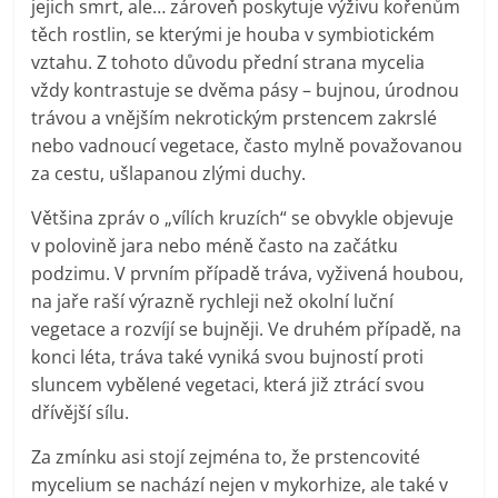
jejich smrt, ale… zároveň poskytuje výživu kořenům
těch rostlin, se kterými je houba v symbiotickém
vztahu. Z tohoto důvodu přední strana mycelia
vždy kontrastuje se dvěma pásy – bujnou, úrodnou
trávou a vnějším nekrotickým prstencem zakrslé
nebo vadnoucí vegetace, často mylně považovanou
za cestu, ušlapanou zlými duchy.
Většina zpráv o „vílích kruzích“ se obvykle objevuje
v polovině jara nebo méně často na začátku
podzimu. V prvním případě tráva, vyživená houbou,
na jaře raší výrazně rychleji než okolní luční
vegetace a rozvíjí se bujněji. Ve druhém případě, na
konci léta, tráva také vyniká svou bujností proti
sluncem vybělené vegetaci, která již ztrácí svou
dřívější sílu.
Za zmínku asi stojí zejména to, že prstencovité
mycelium se nachází nejen v mykorhize, ale také v