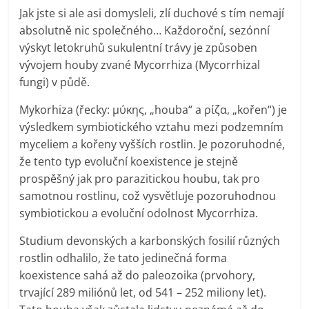
Jak jste si ale asi domysleli, zlí duchové s tím nemají
absolutně nic společného… Každoroční, sezónní
výskyt letokruhů sukulentní trávy je způsoben
vývojem houby zvané Mycorrhiza (Mycorrhizal
fungi) v půdě.
Mykorhiza (řecky: μύκης, „houba“ a ρίζα, „kořen“) je
výsledkem symbiotického vztahu mezi podzemním
myceliem a kořeny vyšších rostlin. Je pozoruhodné,
že tento typ evoluční koexistence je stejně
prospěšný jak pro parazitickou houbu, tak pro
samotnou rostlinu, což vysvětluje pozoruhodnou
symbiotickou a evoluční odolnost Mycorrhiza.
Studium devonských a karbonských fosilií různých
rostlin odhalilo, že tato jedinečná forma
koexistence sahá až do paleozoika (prvohory,
trvající 289 miliónů let, od 541 – 252 miliony let).