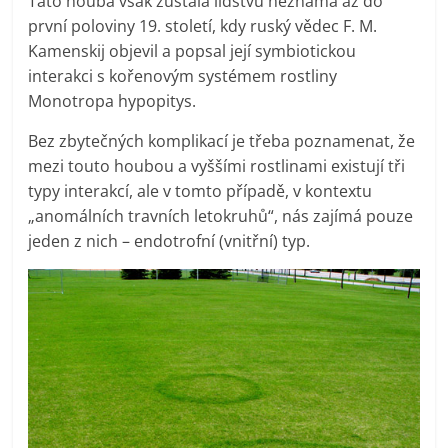
Tato houba však zůstala lidstvu neznámá až do
první poloviny 19. století, kdy ruský vědec F. M.
Kamenskij objevil a popsal její symbiotickou
interakci s kořenovým systémem rostliny
Monotropa hypopitys.
Bez zbytečných komplikací je třeba poznamenat, že
mezi touto houbou a vyššími rostlinami existují tři
typy interakcí, ale v tomto případě, v kontextu
„anomálních travních letokruhů“, nás zajímá pouze
jeden z nich – endotrofní (vnitřní) typ.