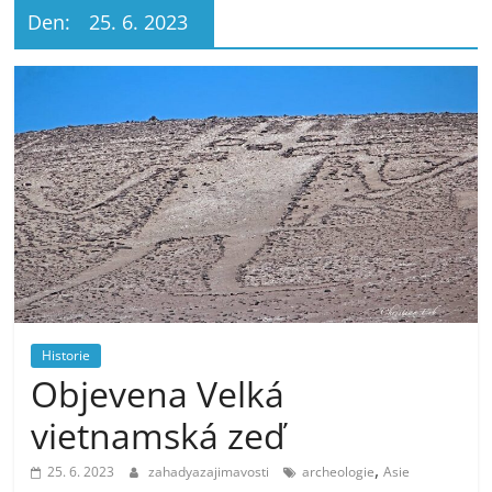
Den:
25. 6. 2023
Historie
Objevena Velká
vietnamská zeď
,
25. 6. 2023
zahadyazajimavosti
archeologie
Asie