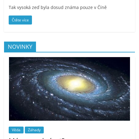
Tak vysoká zeď byla dosud známa pouze v Číně
Čtěte více
NOVINKY
Věda
Záhady