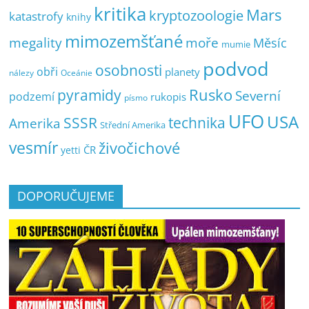
kritika
Mars
kryptozoologie
katastrofy
knihy
mimozemšťané
megality
moře
Měsíc
mumie
podvod
osobnosti
obři
planety
nálezy
Oceánie
pyramidy
Rusko
Severní
podzemí
rukopis
písmo
UFO
USA
SSSR
technika
Amerika
Střední Amerika
vesmír
živočichové
ČR
yetti
DOPORUČUJEME