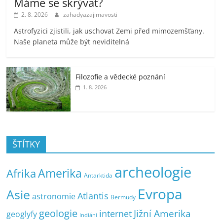
Máme se skrývat?
2. 8. 2026
zahadyazajimavosti
Astrofyzici zjistili, jak uschovat Zemi před mimozemšťany.
Naše planeta může být neviditelná
Filozofie a vědecké poznání
1. 8. 2026
ŠTÍTKY
archeologie
Amerika
Afrika
Antarktida
Evropa
Asie
Atlantis
astronomie
Bermudy
geologie
Jižní Amerika
internet
geoglyfy
Indiáni