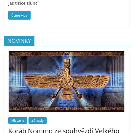
Jas tisíce sluncí
Čtěte více
NOVINKY
Historie
Záhady
Koráb Nommo ze souhvězdí Velkého