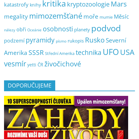
kritika
Mars
kryptozoologie
katastrofy
knihy
mimozemšťané
megality
moře
Měsíc
mumie
podvod
osobnosti
obři
planety
nálezy
Oceánie
pyramidy
Rusko
Severní
podzemí
rukopis
písmo
UFO
USA
SSSR
technika
Amerika
Střední Amerika
vesmír
živočichové
ČR
yetti
DOPORUČUJEME