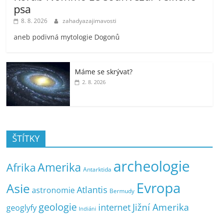
psa
8. 8. 2026
zahadyazajimavosti
aneb podivná mytologie Dogonů
Máme se skrývat?
2. 8. 2026
ŠTÍTKY
archeologie
Amerika
Afrika
Antarktida
Evropa
Asie
Atlantis
astronomie
Bermudy
geologie
Jižní Amerika
internet
geoglyfy
Indiáni