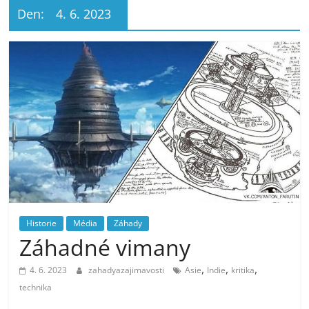
Den:
4. 6. 2023
Historie
Média
Záhady
Záhadné vimany
,
,
,
4. 6. 2023
zahadyazajimavosti
Asie
Indie
kritika
technika