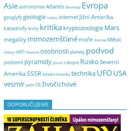
Evropa
Asie
Atlantis
astronomie
Bermudy
geologie
Jižní Amerika
internet
geoglyfy
Indiáni
kritika
Mars
kryptozoologie
katastrofy
knihy
mimozemšťané
megality
moře
Měsíc
mumie
podvod
osobnosti
obři
planety
nálezy
Oceánie
pyramidy
Rusko
Severní
podzemí
rukopis
písmo
UFO
USA
SSSR
technika
Amerika
Střední Amerika
vesmír
živočichové
ČR
yetti
DOPORUČUJEME