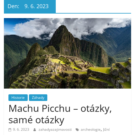
Den:
9. 6. 2023
Historie
Záhady
Machu Picchu – otázky,
samé otázky
,
9. 6. 2023
zahadyazajimavosti
archeologie
Jižní