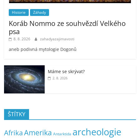
Historie
Záhady
Koráb Nommo ze souhvězdí Velkého
psa
8. 8. 2026
zahadyazajimavosti
aneb podivná mytologie Dogonů
Máme se skrývat?
2. 8. 2026
ŠTÍTKY
archeologie
Amerika
Afrika
Antarktida