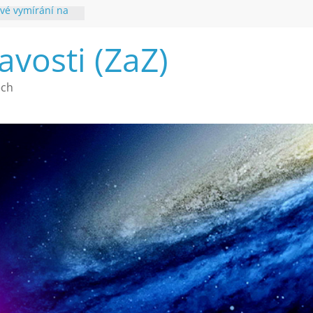
vé vymírání na
ouhvězdí
avosti (ZaZ)
é poznání
ech
a webu Záhady
2026