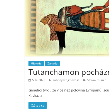
Historie
Záhady
Tutanchamon pocháze
,
5. 6. 2023
zahadyazajimavosti
Afrika
mumie
Genetici tvrdí, že více než polovina Evropanů jso
Kavkazu
Čtěte více