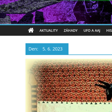
AKTUALITY
ZÁHADY
UFO A AAJ
HI
Den:
5. 6. 2023