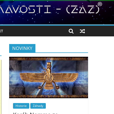
KT
NOVINKY
Historie
Záhady