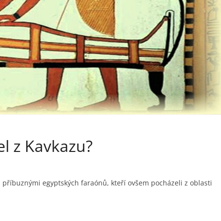
l z Kavkazu?
u příbuznými egyptských faraónů, kteří ovšem pocházeli z oblasti