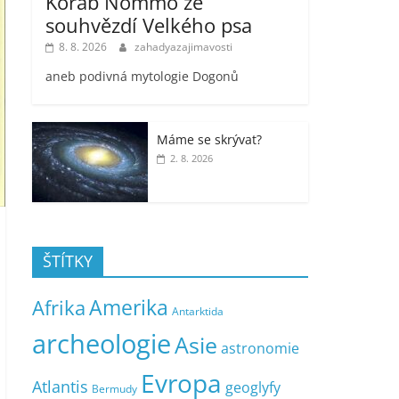
Koráb Nommo ze
souhvězdí Velkého psa
8. 8. 2026
zahadyazajimavosti
aneb podivná mytologie Dogonů
Máme se skrývat?
2. 8. 2026
ŠTÍTKY
Amerika
Afrika
Antarktida
archeologie
Asie
astronomie
Evropa
Atlantis
geoglyfy
Bermudy