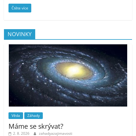
Čtěte více
NOVINKY
Věda
Záhady
Máme se skrývat?
2. 8. 2026
zahadyazajimavosti