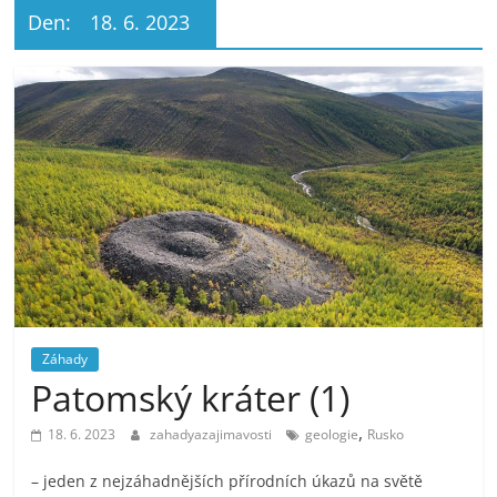
Den:
18. 6. 2023
Záhady
Patomský kráter (1)
,
18. 6. 2023
zahadyazajimavosti
geologie
Rusko
– jeden z nejzáhadnějších přírodních úkazů na světě