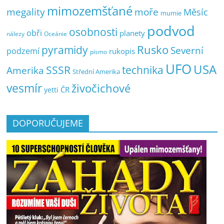
mimozemšťané
megality
moře
Měsíc
mumie
podvod
osobnosti
obři
planety
nálezy
Oceánie
pyramidy
Rusko
Severní
podzemí
rukopis
písmo
UFO
USA
SSSR
technika
Amerika
Střední Amerika
vesmír
živočichové
ČR
yetti
DOPORUČUJEME