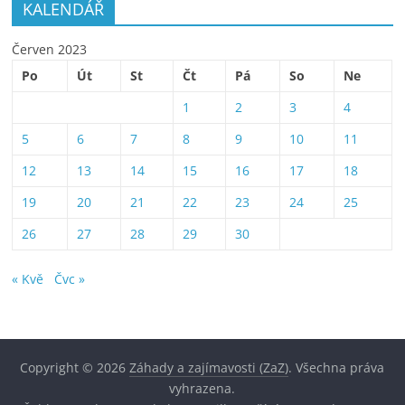
KALENDÁŘ
Červen 2023
Po
Út
St
Čt
Pá
So
Ne
1
2
3
4
5
6
7
8
9
10
11
12
13
14
15
16
17
18
19
20
21
22
23
24
25
26
27
28
29
30
« Kvě
Čvc »
Copyright © 2026
Záhady a zajímavosti (ZaZ)
. Všechna práva
vyhrazena.