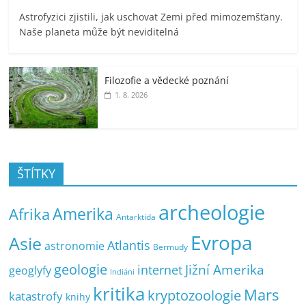
Astrofyzici zjistili, jak uschovat Zemi před mimozemšťany.
Naše planeta může být neviditelná
Filozofie a vědecké poznání
1. 8. 2026
ŠTÍTKY
archeologie
Amerika
Afrika
Antarktida
Evropa
Asie
Atlantis
astronomie
Bermudy
geologie
Jižní Amerika
internet
geoglyfy
Indiáni
kritika
Mars
kryptozoologie
katastrofy
knihy