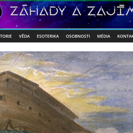
STORIE
VĚDA
ESOTERIKA
OSOBNOSTI
MÉDIA
KONTA