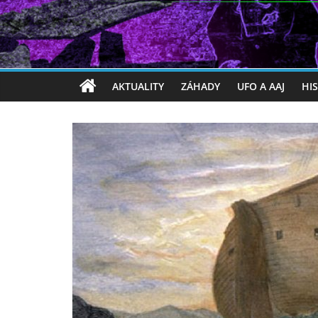
AKTUALITY
ZÁHADY
UFO A AAJ
HI