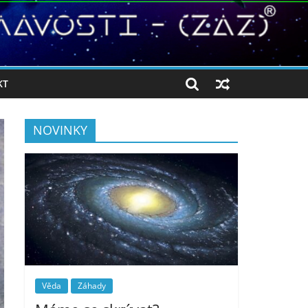
KT
NOVINKY
Věda
Záhady