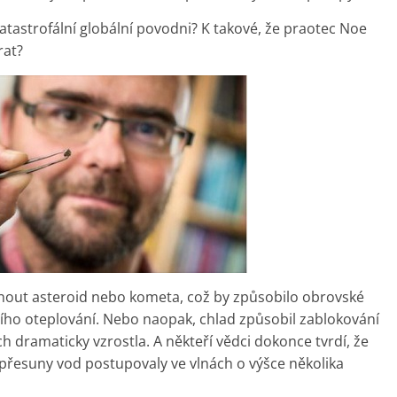
katastrofální globální povodni? K takové, že praotec Noe
rat?
nout asteroid nebo kometa, což by způsobilo obrovské
ního oteplování. Nebo naopak, chlad způsobil zablokování
h dramaticky vzrostla. A někteří vědci dokonce tvrdí, že
 přesuny vod postupovaly ve vlnách o výšce několika