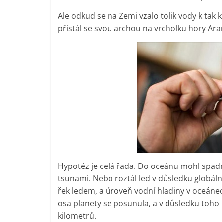
Ale odkud se na Zemi vzalo tolik vody k tak 
přistál se svou archou na vrcholku hory Ara
Hypotéz je celá řada. Do oceánu mohl spad
tsunami. Nebo roztál led v důsledku globál
řek ledem, a úroveň vodní hladiny v oceánec
osa planety se posunula, a v důsledku toho
kilometrů.