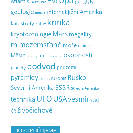
Evropa
Atlantis
geoglyfy
Bermudy
geologie
Jižní Amerika
internet
Indiáni
kritika
katastrofy
knihy
Mars
kryptozoologie
megality
mimozemšťané
moře
mumie
osobnosti
Měsíc
obři
nálezy
Oceánie
podvod
podzemí
planety
pyramidy
Rusko
rukopis
písmo
SSSR
Severní Amerika
Střední Amerika
UFO
USA
vesmír
technika
yetti
živočichové
ČR
DOPORUČUJEME