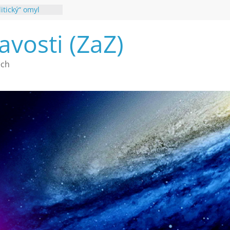
itický“ omyl
é poznání
avosti (ZaZ)
a webu Záhady
2026
vé vymírání na
ech