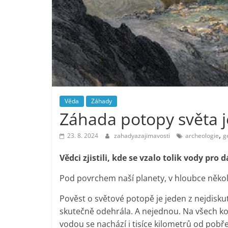
Věda
Záhady
Záhada potopy světa j
,
23. 8. 2024
zahadyazajimavosti
archeologie
g
Vědci zjistili, kde se vzalo tolik vody pro
Pod povrchem naší planety, v hloubce někol
Pověst o světové potopě je jeden z nejdiskut
skutečně odehrála. A nejednou. Na všech ko
vodou se nachází i tisíce kilometrů od pobř