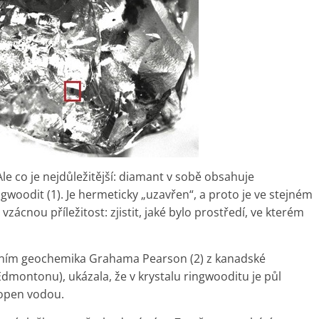
le co je nejdůležitější: diamant v sobě obsahuje
ngwoodit (1). Je hermeticky „uzavřen“, a proto je ve stejném
vzácnou příležitost: zjistit, jaké bylo prostředí, ve kterém
ním geochemika Grahama Pearson (2) z kanadské
 Edmontonu), ukázala, že v krystalu ringwooditu je půl
lopen vodou.