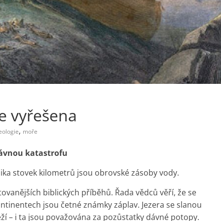
e vyřešena
,
eologie
moře
 dávnou katastrofu
ika stovek kilometrů jsou obrovské zásoby vody.
ovanějších biblických příběhů. Řada vědců věří, že se
ntinentech jsou četné známky záplav. Jezera se slanou
eží – i ta jsou považována za pozůstatky dávné potopy.