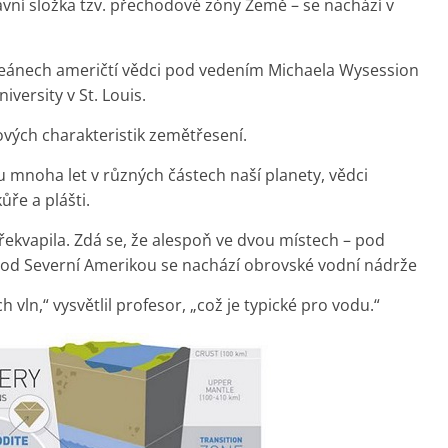
lavní složka tzv. přechodové zóny Země – se nachází v
oceánech američtí vědci pod vedením Michaela Wysession
versity v St. Louis.
ových charakteristik zemětřesení.
mnoha let v různých částech naší planety, vědci
ůře a plášti.
řekvapila. Zdá se, že alespoň ve dvou místech – pod
pod Severní Amerikou se nachází obrovské vodní nádrže
vln,“ vysvětlil profesor, „což je typické pro vodu.“