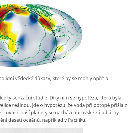
olidní vědecké důkazy, které by se mohly opřít o
ledky senzační studie. Díky nim se hypotéza, která byla
elice reálnou. Jde o hypotézu, že voda při potopě přišla z
e – uvnitř naší planety se nachází obrovské zásobárny
plnění deseti oceánů, například v Pacifiku.