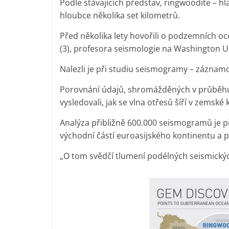
Podle stávajících představ, ringwoodite – h
hloubce několika set kilometrů.
Před několika lety hovořili o podzemních 
(3), profesora seismologie na Washington Uni
Nalezli je při studiu seismogramy – záznam
Porovnání údajů, shromážděných v průběhu 
vysledovali, jak se vlna otřesů šíří v zemské k
Analýza přibližně 600.000 seismogramů je p
východní částí euroasijského kontinentu a 
„O tom svědčí tlumení podélných seismických 