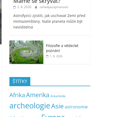
Máme se skrývat?
2. 8. 2026
zahadyazajimavosti
Astrofyzici zjistili, jak uschovat Zemi před
mimozemšťany. Naše planeta může být
neviditelná
Filozofie a vědecké
poznání
1. 8. 2026
ŠTÍTKY
Amerika
Afrika
Antarktida
archeologie
Asie
astronomie