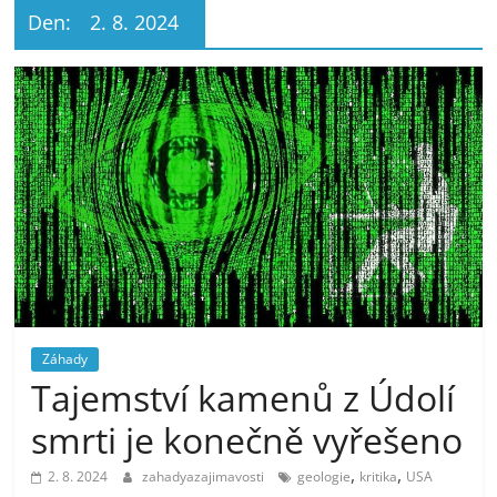
Den:
2. 8. 2024
Záhady
Tajemství kamenů z Údolí
smrti je konečně vyřešeno
,
,
2. 8. 2024
zahadyazajimavosti
geologie
kritika
USA