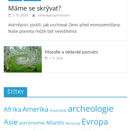
Máme se skrývat?
2. 8. 2026
zahadyazajimavosti
Astrofyzici zjistili, jak uschovat Zemi před mimozemšťany.
Naše planeta může být neviditelná
Filozofie a vědecké poznání
1. 8. 2026
ŠTÍTKY
archeologie
Amerika
Afrika
Antarktida
Evropa
Asie
Atlantis
astronomie
Bermudy