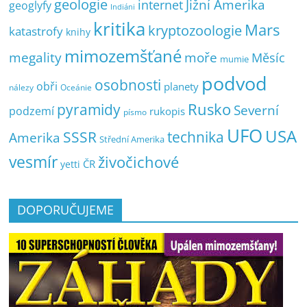
geologie
Jižní Amerika
internet
geoglyfy
Indiáni
kritika
Mars
kryptozoologie
katastrofy
knihy
mimozemšťané
megality
moře
Měsíc
mumie
podvod
osobnosti
obři
planety
nálezy
Oceánie
pyramidy
Rusko
Severní
podzemí
rukopis
písmo
UFO
USA
SSSR
technika
Amerika
Střední Amerika
vesmír
živočichové
ČR
yetti
DOPORUČUJEME