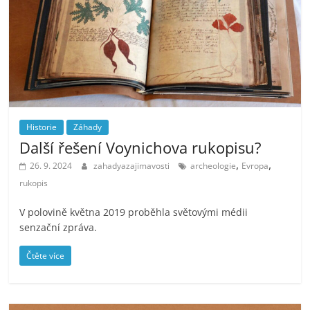
Historie
Záhady
Další řešení Voynichova rukopisu?
,
,
26. 9. 2024
zahadyazajimavosti
archeologie
Evropa
rukopis
V polovině května 2019 proběhla světovými médii
senzační zpráva.
Čtěte více