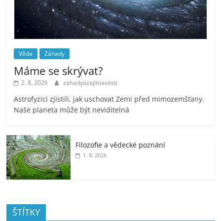
Věda
Záhady
Máme se skrývat?
2. 8. 2026
zahadyazajimavosti
Astrofyzici zjistili, jak uschovat Zemi před mimozemšťany.
Naše planeta může být neviditelná
Filozofie a vědecké poznání
1. 8. 2026
ŠTÍTKY