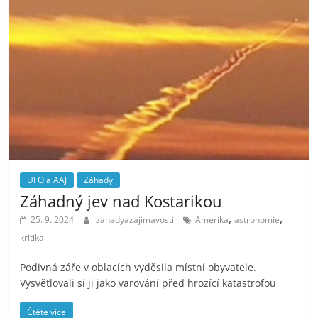
UFO a AAJ
Záhady
Záhadný jev nad Kostarikou
,
,
25. 9. 2024
zahadyazajimavosti
Amerika
astronomie
kritika
Podivná záře v oblacích vyděsila místní obyvatele.
Vysvětlovali si ji jako varování před hrozící katastrofou
Čtěte více