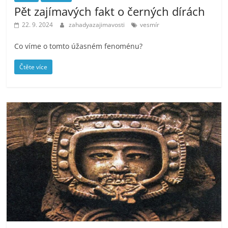
Pět zajímavých fakt o černých dírách
22. 9. 2024
zahadyazajimavosti
vesmír
Co víme o tomto úžasném fenoménu?
Čtěte více