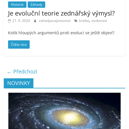
Historie
Záhady
Je evoluční teorie zednářský výmysl?
,
21. 9. 2024
zahadyazajimavosti
kritika
osobnosti
Kolik hloupých argumentů proti evoluci se ještě objeví?
Čtěte více
← Předchozí
NOVINKY