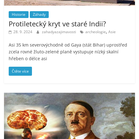
Historie
Záhady
Protiletecký kryt ve staré Indii?
,
28. 9. 2024
zahadyazajimavosti
archeologie
Asie
Asi 35 km severovýchodně od Gaya (stát Bihar) uprostřed
zcela rovné žluto-zelené planě vystupuje nízký skalní
hřeben o délce asi
Čtěte více