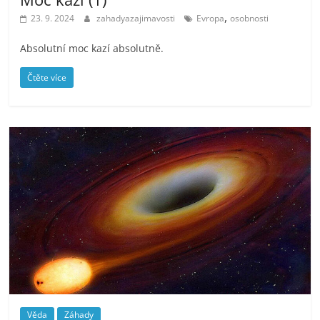
,
23. 9. 2024
zahadyazajimavosti
Evropa
osobnosti
Absolutní moc kazí absolutně.
Čtěte více
Věda
Záhady