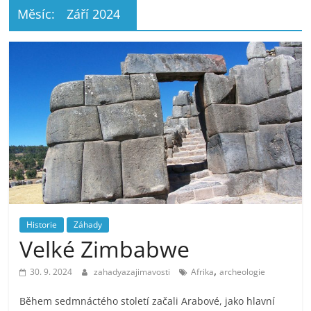
Měsíc:
Září 2024
Historie
Záhady
Velké Zimbabwe
,
30. 9. 2024
zahadyazajimavosti
Afrika
archeologie
Během sedmnáctého století začali Arabové, jako hlavní