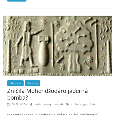
Historie
Záhady
Zničila Mohendžodáro jaderná
bomba?
,
24. 9. 2024
zahadyazajimavosti
archeologie
Asie
Mohendžodáro je archeologické naleziště pozůstatků