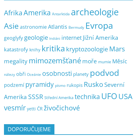
archeologie
Amerika
Afrika
Antarktida
Evropa
Asie
Atlantis
astronomie
Bermudy
geologie
Jižní Amerika
internet
geoglyfy
Indiáni
kritika
Mars
kryptozoologie
katastrofy
knihy
mimozemšťané
megality
moře
Měsíc
mumie
podvod
osobnosti
obři
planety
nálezy
Oceánie
pyramidy
Rusko
Severní
podzemí
rukopis
písmo
UFO
USA
SSSR
technika
Amerika
Střední Amerika
vesmír
živočichové
ČR
yetti
DOPORUČUJEME