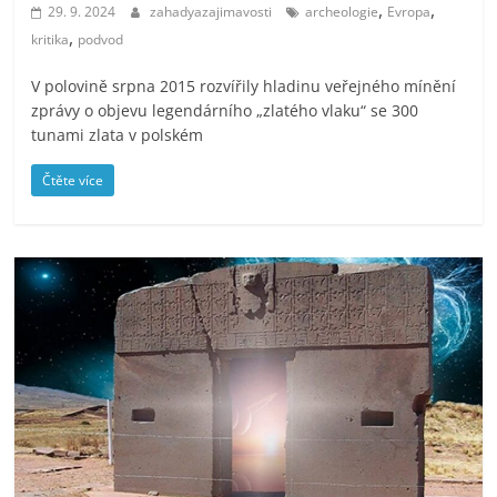
,
,
29. 9. 2024
zahadyazajimavosti
archeologie
Evropa
,
kritika
podvod
V polovině srpna 2015 rozvířily hladinu veřejného mínění
zprávy o objevu legendárního „zlatého vlaku“ se 300
tunami zlata v polském
Čtěte více