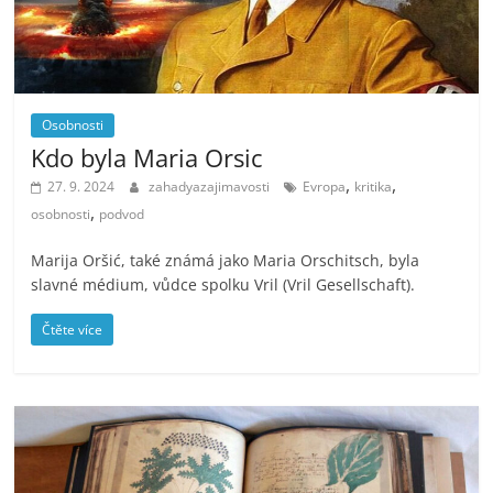
Osobnosti
Kdo byla Maria Orsic
,
,
27. 9. 2024
zahadyazajimavosti
Evropa
kritika
,
osobnosti
podvod
Marija Oršić, také známá jako Maria Orschitsch, byla
slavné médium, vůdce spolku Vril (Vril Gesellschaft).
Čtěte více