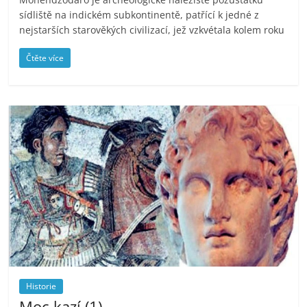
sídliště na indickém subkontinentě, patřící k jedné z
nejstarších starověkých civilizací, jež vzkvétala kolem roku
Čtěte více
Historie
Moc kazí (1)