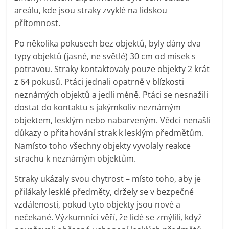
areálu, kde jsou straky zvyklé na lidskou
přítomnost.
Po několika pokusech bez objektů, byly dány dva
typy objektů (jasné, ne světlé) 30 cm od misek s
potravou. Straky kontaktovaly pouze objekty 2 krát
z 64 pokusů. Ptáci jednali opatrně v blízkosti
neznámých objektů a jedli méně. Ptáci se nesnažili
dostat do kontaktu s jakýmkoliv neznámým
objektem, lesklým nebo nabarveným. Vědci nenašli
důkazy o přitahování strak k lesklým předmětům.
Namísto toho všechny objekty vyvolaly reakce
strachu k neznámým objektům.
Straky ukázaly svou chytrost – místo toho, aby je
přilákaly lesklé předměty, držely se v bezpečné
vzdálenosti, pokud tyto objekty jsou nové a
nečekané. Výzkumníci věří, že lidé se zmýlili, když