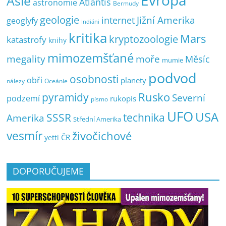
Evropa
Asie
Atlantis
astronomie
Bermudy
geologie
Jižní Amerika
internet
geoglyfy
Indiáni
kritika
Mars
kryptozoologie
katastrofy
knihy
mimozemšťané
megality
moře
Měsíc
mumie
podvod
osobnosti
obři
planety
nálezy
Oceánie
pyramidy
Rusko
Severní
podzemí
rukopis
písmo
UFO
USA
SSSR
technika
Amerika
Střední Amerika
vesmír
živočichové
ČR
yetti
DOPORUČUJEME