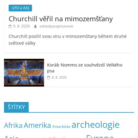
UFO a AAJ
Churchill věřil na mimozemšťany
9. 8. 2026
zahadyazajimavosti
Churchill posílil svou víru v mimozemšťany během druhé
světové války
Koráb Nommo ze souhvězdí Velkého
psa
8. 8. 2026
ŠTÍTKY
archeologie
Amerika
Afrika
Antarktida