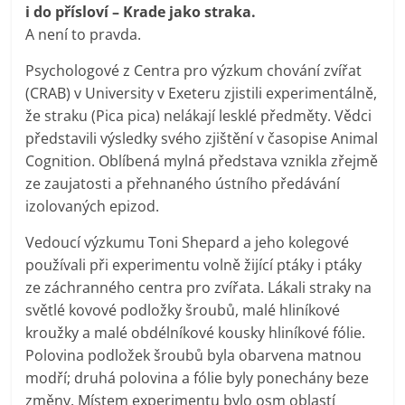
i do přísloví – Krade jako straka.
A není to pravda.
Psychologové z Centra pro výzkum chování zvířat
(CRAB) v University v Exeteru zjistili experimentálně,
že straku (Pica pica) nelákají lesklé předměty. Vědci
představili výsledky svého zjištění v časopise Animal
Cognition. Oblíbená mylná představa vznikla zřejmě
ze zaujatosti a přehnaného ústního předávání
izolovaných epizod.
Vedoucí výzkumu Toni Shepard a jeho kolegové
používali při experimentu volně žijící ptáky i ptáky
ze záchranného centra pro zvířata. Lákali straky na
světlé kovové podložky šroubů, malé hliníkové
kroužky a malé obdélníkové kousky hliníkové fólie.
Polovina podložek šroubů byla obarvena matnou
modří; druhá polovina a fólie byly ponechány beze
změny. Místem experimentu bylo osm oblastí