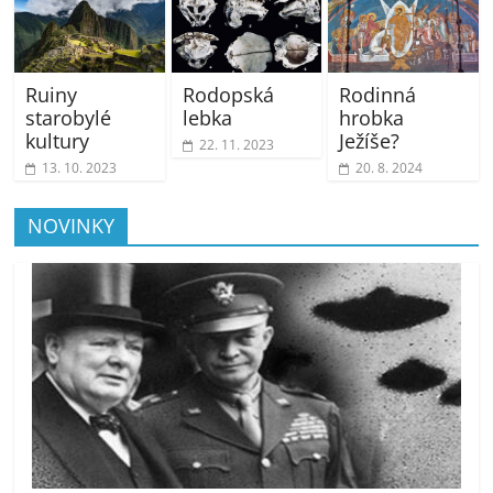
Ruiny
Rodopská
Rodinná
starobylé
lebka
hrobka
kultury
Ježíše?
22. 11. 2023
13. 10. 2023
20. 8. 2024
NOVINKY