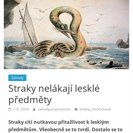
Záhady
Straky nelákají lesklé
předměty
,
1. 8. 2024
zahadyazajimavosti
kritika
živočichové
Straky cítí nutkavou přitažlivost k lesklým
předmětům. Všeobecně se to tvrdí. Dostalo se to