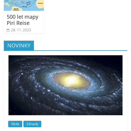
500 let mapy
Piri Reise
28. 11. 2023
NOVINKY
Věda
Záhady