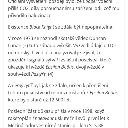
Oficiální vysvětlení později bylo, že
Cooper
vdechl
příliš CO2, díky porouchanému zařízení lodi, což mu
přivodilo halucinace.
Existence
Black Knight
se zdála být nepopiratelná.
V roce 1973 se rozhodl skotský vědec Duncan
Lunan (3) tuto záhadu vyřešit. Vyzvedl údaje o LDE
od norských vědců a analyzoval je. Zjistil, že
zpoždění signálů vytváří zvláštní poselství, které
ukazuje k hvězdě
Epsilon Boötis
, dvojhvězdě v
souhvězdí
Pastýře.
(4)
A
Černý rytíř
byl, jak se zdálo, určen k přenášení
tohoto poselství od mimozemšťanů z
Epsilon Boötis,
které bylo staré už 12.600 let.
Poslední část důkazu přišla v roce 1998, když
raketoplán
Endeavour
uskutečnil svůj první let k
Mezinárodní vesmírné stanici při letu STS-88.