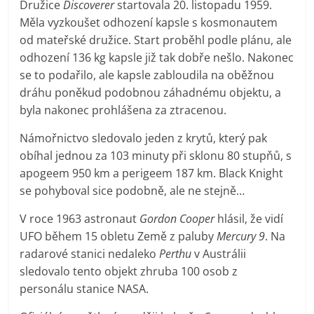
Družice
Discoverer
startovala 20. listopadu 1959.
Měla vyzkoušet odhození kapsle s kosmonautem
od mateřské družice. Start proběhl podle plánu, ale
odhození 136 kg kapsle již tak dobře nešlo. Nakonec
se to podařilo, ale kapsle zabloudila na oběžnou
dráhu poněkud podobnou záhadnému objektu, a
byla nakonec prohlášena za ztracenou.
Námořnictvo sledovalo jeden z krytů, který pak
obíhal jednou za 103 minuty při sklonu 80 stupňů, s
apogeem 950 km a perigeem 187 km. Black Knight
se pohyboval sice podobně, ale ne stejně…
V roce 1963 astronaut
Gordon Cooper
hlásil, že vidí
UFO během 15 obletu Země z paluby
Mercury 9
. Na
radarové stanici nedaleko
Perthu
v Austrálii
sledovalo tento objekt zhruba 100 osob z
personálu stanice NASA.