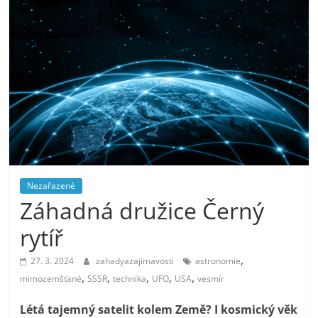
Nezařazené
Záhadná družice Černý
rytíř
,
27. 3. 2024
zahadyazajimavosti
astronomie
,
,
,
,
,
mimozemšťané
SSSR
technika
UFO
USA
vesmír
Létá tajemný satelit kolem Země? I kosmický věk