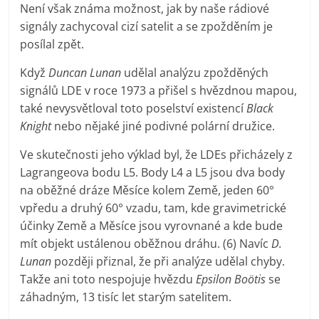
Není však známa možnost, jak by naše rádiové
signály zachycoval cizí satelit a se zpožděním je
posílal zpět.
Když
Duncan Lunan
udělal analýzu zpožděných
signálů LDE v roce 1973 a přišel s hvězdnou mapou,
také nevysvětloval toto poselství existencí
Black
Knight
nebo nějaké jiné podivné polární družice.
Ve skutečnosti jeho výklad byl, že LDEs přicházely z
Lagrangeova bodu L5. Body L4 a L5 jsou dva body
na oběžné dráze Měsíce kolem Země, jeden 60°
vpředu a druhý 60° vzadu, tam, kde gravimetrické
účinky Země a Měsíce jsou vyrovnané a kde bude
mít objekt ustálenou oběžnou dráhu. (6) Navíc
D.
Lunan
později přiznal, že při analýze udělal chyby.
Takže ani toto nespojuje hvězdu
Epsilon Boötis
se
záhadným, 13 tisíc let starým satelitem.