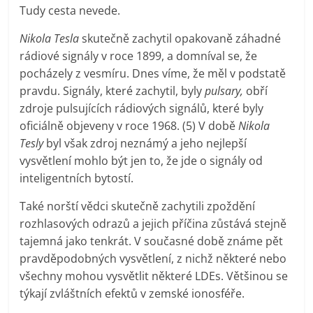
Tudy cesta nevede.
Nikola Tesla
skutečně zachytil opakovaně záhadné
rádiové signály v roce 1899, a domníval se, že
pocházely z vesmíru. Dnes víme, že měl v podstatě
pravdu. Signály, které zachytil, byly
pulsary,
obří
zdroje pulsujících rádiových signálů, které byly
oficiálně objeveny v roce 1968. (5) V době
Nikola
Tesly
byl však zdroj neznámý a jeho nejlepší
vysvětlení mohlo být jen to, že jde o signály od
inteligentních bytostí.
Také norští vědci skutečně zachytili zpoždění
rozhlasových odrazů a jejich příčina zůstává stejně
tajemná jako tenkrát. V současné době známe pět
pravděpodobných vysvětlení, z nichž některé nebo
všechny mohou vysvětlit některé LDEs. Většinou se
týkají zvláštních efektů v zemské ionosféře.