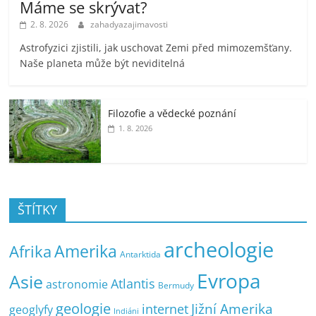
Máme se skrývat?
2. 8. 2026
zahadyazajimavosti
Astrofyzici zjistili, jak uschovat Zemi před mimozemšťany.
Naše planeta může být neviditelná
Filozofie a vědecké poznání
1. 8. 2026
ŠTÍTKY
archeologie
Amerika
Afrika
Antarktida
Evropa
Asie
Atlantis
astronomie
Bermudy
geologie
Jižní Amerika
internet
geoglyfy
Indiáni