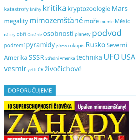
kritika
Mars
kryptozoologie
katastrofy
knihy
mimozemšťané
megality
moře
Měsíc
mumie
podvod
osobnosti
obři
planety
nálezy
Oceánie
pyramidy
Rusko
Severní
podzemí
rukopis
písmo
UFO
USA
SSSR
technika
Amerika
Střední Amerika
vesmír
živočichové
ČR
yetti
DOPORUČUJEME