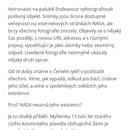
Astronauti na palubě Endeavour vyfotografovali
podivný objekt. Snímky jsou široce dostupné
veřejnosti na internetových stránkách NASA, ale
brzy všechny fotografie zmizely. Objevily se o nějaký
čas později, s novou URL adresou a s různými
popisy, vysvětlující je jako úlomky nebo vesmírný
odpad. Uvedené fotografie neomylně ukázaly
nějaký druh úprav.
Od té doby známe o
Černém rytíři
v podstatě
všechno. Víme, jak vypadá, odkud pochází, známe
jeho účel, a víme o spolehlivých svědcích jeho
existence.
Proč NASA neuzná jeho existenci?
Je to skvělý příběh. Myšlenka 13 tisíc let starého
cizího kosmického plavidla obíhajícího Zemi je