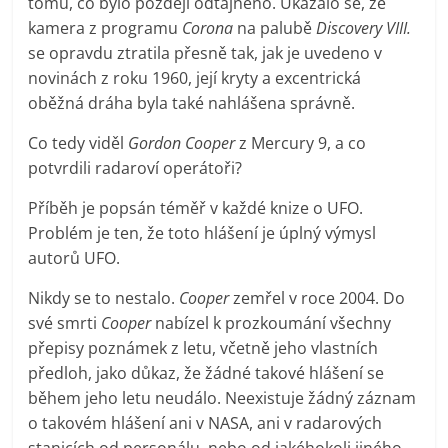
tomu, co bylo později odtajněno. Ukázalo se, že
kamera z programu
Corona
na palubě
Discovery VIII.
se opravdu ztratila přesně tak, jak je uvedeno v
novinách z roku 1960, její kryty a excentrická
oběžná dráha byla také nahlášena správně.
Co tedy viděl
Gordon Cooper
z Mercury 9, a co
potvrdili radaroví operátoři?
Příběh je popsán téměř v každé knize o UFO.
Problém je ten, že toto hlášení je úplný výmysl
autorů UFO.
Nikdy se to nestalo.
Cooper
zemřel v roce 2004. Do
své smrti
Cooper
nabízel k prozkoumání všechny
přepisy poznámek z letu, včetně jeho vlastních
předloh, jako důkaz, že žádné takové hlášení se
během jeho letu neudálo. Neexistuje žádný záznam
o takovém hlášení ani v NASA, ani v radarových
stanicích od personálu, nebo od jakéhokoli jiného