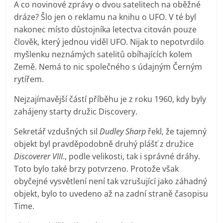
A co novinové zprávy o dvou satelitech na oběžné
dráze? Šlo jen o reklamu na knihu o UFO. V té byl
nakonec místo důstojníka letectva citován pouze
člověk, který jednou viděl UFO. Nijak to nepotvrdilo
myšlenku neznámých satelitů obíhajících kolem
Země. Nemá to nic společného s údajným Černým
rytířem.
Nejzajímavější částí příběhu je z roku 1960, kdy byly
zahájeny starty družic Discovery.
Sekretář vzdušných sil
Dudley Sharp
řekl, že tajemný
objekt byl pravděpodobně druhý plášť z družice
Discoverer VIII
., podle velikosti, tak i správné dráhy.
Toto bylo také brzy potvrzeno. Protože však
obyčejné vysvětlení není tak vzrušující jako záhadný
objekt, bylo to uvedeno až na zadní straně časopisu
Time.