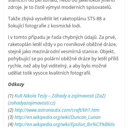
zdroje. Je to čistě výmysl moderních spisovatelů.
Takže zbývá vysvětlit let raketoplánu STS-88 a
šokující fotografie z kosmické lodi.
I v tomto případu je řada chybných údajů. Za prvé,
raketoplán letěl vždy v po rovníkové oběžné dráze,
stejně jako mezinárodní vesmírná stanice. Objekt,
pohybující se po polární oběžné dráze by letěl příliš
rychle, než aby byl viditelný, a aby bylo možné
udělat tolik vysoce kvalitních fotografií.
Odkazy
(1)
Kult Nikola Tesly – Záhady a zajímavosti (ZaZ)
(zahadyazajimavosti.cz)
(2)
http://www.astronautix.com/craft/kh1.htm
(3)
http://en.wikipedia.org/wiki/Duncan_Lunan
(4)
http://en.wikipedia.org/wiki/Epsilon_Bo%C3%B6tis