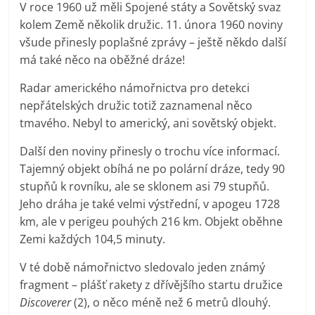
V roce 1960 už měli Spojené státy a Sovětský svaz
kolem Země několik družic. 11. února 1960 noviny
všude přinesly poplašné zprávy – ještě někdo další
má také něco na oběžné dráze!
Radar amerického námořnictva pro detekci
nepřátelských družic totiž zaznamenal něco
tmavého. Nebyl to americký, ani sovětský objekt.
Další den noviny přinesly o trochu více informací.
Tajemný objekt obíhá ne po polární dráze, tedy 90
stupňů k rovníku, ale se sklonem asi 79 stupňů.
Jeho dráha je také velmi výstřední, v apogeu 1728
km, ale v perigeu pouhých 216 km. Objekt oběhne
Zemi každých 104,5 minuty.
V té době námořnictvo sledovalo jeden známý
fragment – plášť rakety z dřívějšího startu družice
Discoverer
(2), o něco méně než 6 metrů dlouhý.