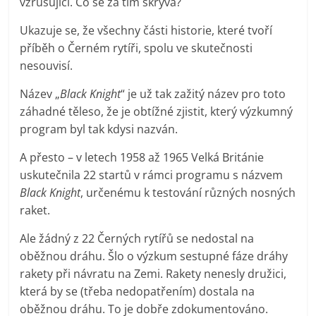
vzrušující. Co se za tím skrývá?
Ukazuje se, že všechny části historie, které tvoří
příběh o Černém rytíři, spolu ve skutečnosti
nesouvisí.
Název „
Black Knight
“ je už tak zažitý název pro toto
záhadné těleso, že je obtížné zjistit, který výzkumný
program byl tak kdysi nazván.
A přesto – v letech 1958 až 1965 Velká Británie
uskutečnila 22 startů v rámci programu s názvem
Black Knight
, určenému k testování různých nosných
raket.
Ale žádný z 22 Černých rytířů se nedostal na
oběžnou dráhu. Šlo o výzkum sestupné fáze dráhy
rakety při návratu na Zemi. Rakety nenesly družici,
která by se (třeba nedopatřením) dostala na
oběžnou dráhu. To je dobře zdokumentováno.