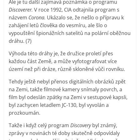
Ale je tu další zajímavá poznámka o programu
Discoverer.
V roce 1992, CIA odtajnila program s
názvem
Corona.
Ukázalo se, že nešlo o přípravu k
zahájení letů člověka do vesmíru, ale šlo o
vypouštění špionážních satelitů na polární oběžnou
dráhu. (7)
Výhoda této dráhy je, že družice proletí přes
každou část Země, a může vyfotografovat více
území než při dráze, různě skloněné vůči rovníku.
Tehdy ještě nebyl přenos digitálních obrázků zpět
na Zemi, takže filmové kamery snímaly povrch, a
film byl odeslán zpátky na Zemi v sestupové kapsli,
byl zachycen letadlem JC-130, byl vyvolán a
prozkoumán.
Takže i když celý program
Discovery
byl známý,
zprávy v novinách té doby skutečně odpovídaly