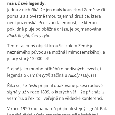
má už své legendy.
Jedna z nich říká, že jen malý kousek od Země se řítí
pomalu a zlověstně tmou tajemná družice, která
není pozemská. Pro svou tajemnost, se kterou
poklidně pluje po oběžné dráze, je pojmenována
Black Knight, Černý rytíř.
Tento tajemný objekt kroužící kolem Země je
neznámého původu (a možná i mimozemského), a
je prý starý 13.000 let!
Stejně jako mnoho příběhů o podivných jevech, i
legenda o
Černém rytíři
začíná u
Nikoly Tesly
. (1)
Říká se, že
Tesla
přijímal opakovaně jakési rádiové
signály už v roce 1899, o kterých věřil, že přichází z
vesmíru, a řekl to i veřejně na vědecké konferenci.
V roce 1920 radioamatéři přijímali stejný signál. Pak
i norští vědci v Oslo experimentovali s krátkými