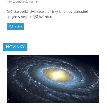
,
mimozemšťané
vesmír
Dvě starověké civilizace a africký kmen byl záhadně
spojen s nejjasnější hvězdou
Čtěte více
NOVINKY