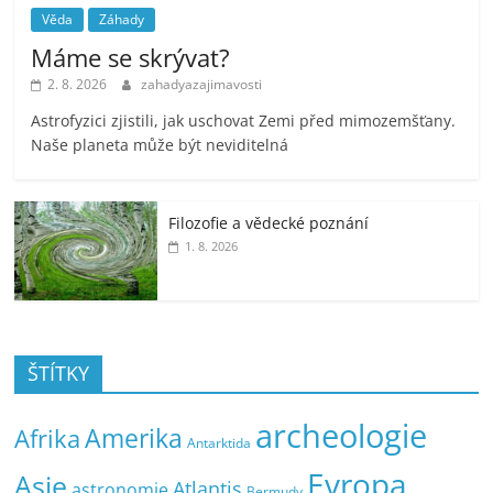
Věda
Záhady
Máme se skrývat?
2. 8. 2026
zahadyazajimavosti
Astrofyzici zjistili, jak uschovat Zemi před mimozemšťany.
Naše planeta může být neviditelná
Filozofie a vědecké poznání
1. 8. 2026
ŠTÍTKY
archeologie
Amerika
Afrika
Antarktida
Evropa
Asie
Atlantis
astronomie
Bermudy