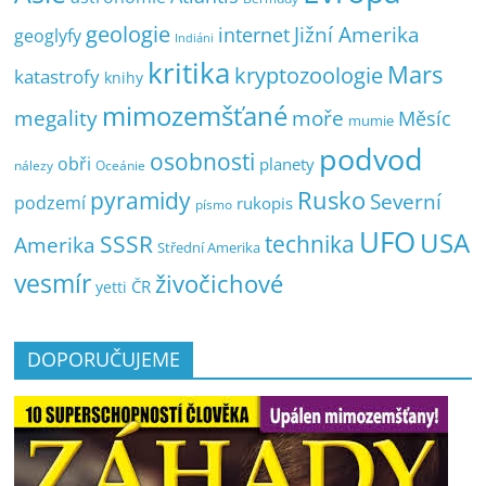
geologie
Jižní Amerika
internet
geoglyfy
Indiáni
kritika
Mars
kryptozoologie
katastrofy
knihy
mimozemšťané
megality
moře
Měsíc
mumie
podvod
osobnosti
obři
planety
nálezy
Oceánie
pyramidy
Rusko
Severní
podzemí
rukopis
písmo
UFO
USA
SSSR
technika
Amerika
Střední Amerika
vesmír
živočichové
ČR
yetti
DOPORUČUJEME