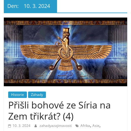
Den:
10. 3. 2024
Historie
Záhady
Přišli bohové ze Síria na
Zem třikrát? (4)
,
,
10. 3. 2024
zahadyazajimavosti
Afrika
Asie