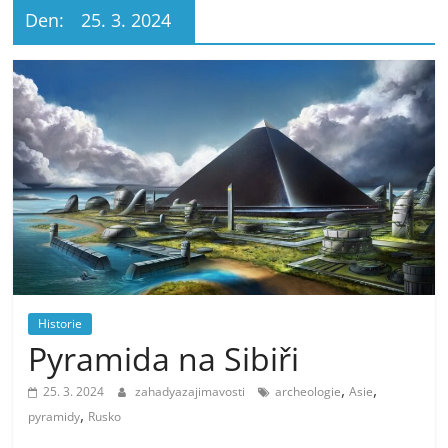
Den:
25. 3. 2024
Historie
Pyramida na Sibiři
,
,
25. 3. 2024
zahadyazajimavosti
archeologie
Asie
,
pyramidy
Rusko