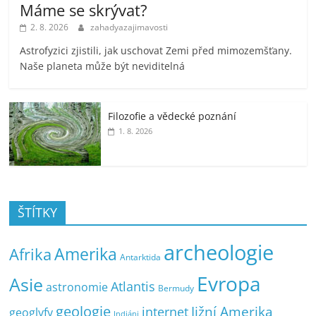
Máme se skrývat?
2. 8. 2026
zahadyazajimavosti
Astrofyzici zjistili, jak uschovat Zemi před mimozemšťany.
Naše planeta může být neviditelná
Filozofie a vědecké poznání
1. 8. 2026
ŠTÍTKY
archeologie
Amerika
Afrika
Antarktida
Evropa
Asie
Atlantis
astronomie
Bermudy
geologie
Jižní Amerika
internet
geoglyfy
Indiáni