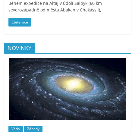
Během expedice na Altaj v údolí Salbyk (60 km
severozápadně od města Abakan v Chakássii),
Čtěte více
NOVINKY
Věda
Záhady