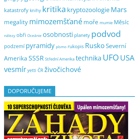
kritika
Mars
kryptozoologie
katastrofy
knihy
mimozemšťané
megality
moře
Měsíc
mumie
podvod
osobnosti
obři
planety
nálezy
Oceánie
pyramidy
Rusko
Severní
podzemí
rukopis
písmo
UFO
USA
SSSR
technika
Amerika
Střední Amerika
vesmír
živočichové
ČR
yetti
DOPORUČUJEME