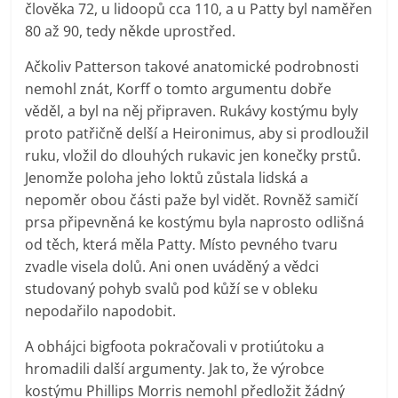
člověka 72, u lidoopů cca 110, a u Patty byl naměřen
80 až 90, tedy někde uprostřed.
Ačkoliv Patterson takové anatomické podrobnosti
nemohl znát, Korff o tomto argumentu dobře
věděl, a byl na něj připraven. Rukávy kostýmu byly
proto patřičně delší a Heironimus, aby si prodloužil
ruku, vložil do dlouhých rukavic jen konečky prstů.
Jenomže poloha jeho loktů zůstala lidská a
nepoměr obou části paže byl vidět. Rovněž samičí
prsa připevněná ke kostýmu byla naprosto odlišná
od těch, která měla Patty. Místo pevného tvaru
zvadle visela dolů. Ani onen uváděný a vědci
studovaný pohyb svalů pod kůží se v obleku
nepodařilo napodobit.
A obhájci bigfoota pokračovali v protiútoku a
hromadili další argumenty. Jak to, že výrobce
kostýmu Phillips Morris nemohl předložit žádný