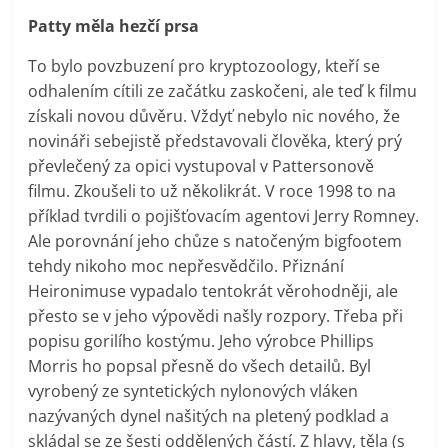
Patty měla hezčí prsa
To bylo povzbuzení pro kryptozoology, kteří se
odhalením cítili ze začátku zaskočeni, ale teď k filmu
získali novou důvěru. Vždyť nebylo nic nového, že
novináři sebejistě představovali člověka, který prý
převlečený za opici vystupoval v Pattersonově
filmu. Zkoušeli to už několikrát. V roce 1998 to na
příklad tvrdili o pojišťovacím agentovi Jerry Romney.
Ale porovnání jeho chůze s natočeným bigfootem
tehdy nikoho moc nepřesvědčilo. Přiznání
Heironimuse vypadalo tentokrát věrohodněji, ale
přesto se v jeho výpovědi našly rozpory. Třeba při
popisu gorilího kostýmu. Jeho výrobce Phillips
Morris ho popsal přesně do všech detailů. Byl
vyrobený ze syntetických nylonových vláken
nazývaných dynel našitých na pletený podklad a
skládal se ze šesti oddělených částí. Z hlavy, těla (s