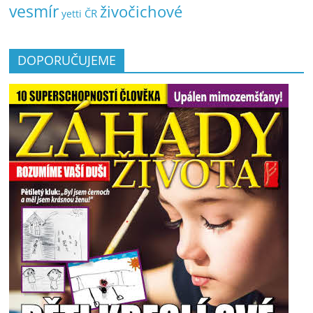
vesmír
živočichové
ČR
yetti
DOPORUČUJEME