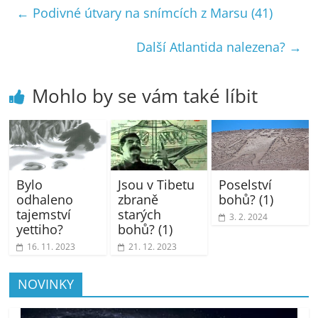
←
Podivné útvary na snímcích z Marsu (41)
Další Atlantida nalezena?
→
Mohlo by se vám také líbit
Bylo
Jsou v Tibetu
Poselství
odhaleno
zbraně
bohů? (1)
tajemství
starých
3. 2. 2024
yettiho?
bohů? (1)
16. 11. 2023
21. 12. 2023
NOVINKY