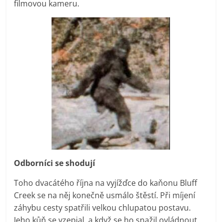
filmovou kameru.
Odborníci se shodují
Toho dvacátého října na vyjížďce do kaňonu Bluff
Creek se na něj konečně usmálo štěstí. Při míjení
záhybu cesty spatřili velkou chlupatou postavu.
Jeho kůň se vzepjal, a když se ho snažil ovládnout,