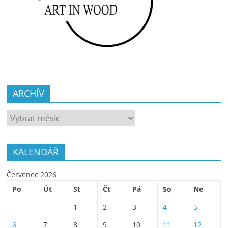
ARCHÍV
ARCHÍV
KALENDÁŘ
Červenec 2026
Po
Út
St
Čt
Pá
So
Ne
1
2
3
4
5
6
7
8
9
10
11
12