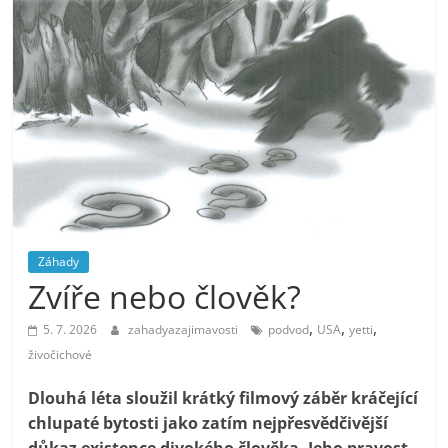
Záhady
Zvíře nebo člověk?
,
,
,
5. 7. 2026
zahadyazajimavosti
podvod
USA
yetti
živočichové
Dlouhá léta sloužil krátký filmový záběr kráčející
chlupaté bytosti jako zatím nejpřesvědčivější
důkaz existence divokého člověka. Jeho pravost