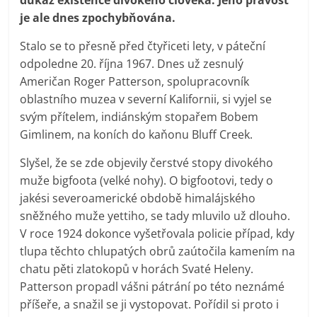
je ale dnes zpochybňována.
Stalo se to přesně před čtyřiceti lety, v páteční
odpoledne 20. října 1967. Dnes už zesnulý
Američan Roger Patterson, spolupracovník
oblastního muzea v severní Kalifornii, si vyjel se
svým přítelem, indiánským stopařem Bobem
Gimlinem, na koních do kaňonu Bluff Creek.
Slyšel, že se zde objevily čerstvé stopy divokého
muže bigfoota (velké nohy). O bigfootovi, tedy o
jakési severoamerické obdobě himalájského
sněžného muže yettiho, se tady mluvilo už dlouho.
V roce 1924 dokonce vyšetřovala policie případ, kdy
tlupa těchto chlupatých obrů zaútočila kamením na
chatu pěti zlatokopů v horách Svaté Heleny.
Patterson propadl vášni pátrání po této neznámé
příšeře, a snažil se ji vystopovat. Pořídil si proto i