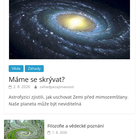
Věda
Záhady
Máme se skrývat?
2. 8. 2026
zahadyazajimavosti
Astrofyzici zjistili, jak uschovat Zemi před mimozemšťany.
Naše planeta může být neviditelná
Filozofie a vědecké poznání
1. 8. 2026