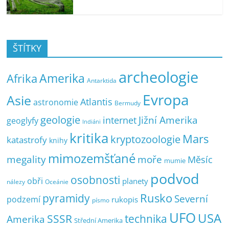
ŠTÍTKY
archeologie
Amerika
Afrika
Antarktida
Evropa
Asie
Atlantis
astronomie
Bermudy
geologie
Jižní Amerika
internet
geoglyfy
Indiáni
kritika
Mars
kryptozoologie
katastrofy
knihy
mimozemšťané
megality
moře
Měsíc
mumie
podvod
osobnosti
obři
planety
nálezy
Oceánie
pyramidy
Rusko
Severní
podzemí
rukopis
písmo
UFO
USA
SSSR
technika
Amerika
Střední Amerika