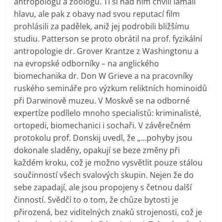
antropologů a zoologů. Ti si nad ním chvíli lámali
hlavu, ale pak z obavy nad svou reputací film
prohlásili za padělek, aniž jej podrobili bližšímu
studiu. Patterson se proto obrátil na prof. fyzikální
antropologie dr. Grover Krantze z Washingtonu a
na evropské odborníky – na anglického
biomechanika dr. Don W Grieve a na pracovníky
ruského semináře pro výzkum reliktních hominoidů
při Darwinově muzeu. V Moskvě se na odborné
expertíze podílelo mnoho specialistů: kriminalisté,
ortopedi, biomechanici i sochaři. V závěrečném
protokolu prof. Donskij uvedl, že „…pohyby jsou
dokonale sladěny, opakují se beze změny při
každém kroku, což je možno vysvětlit pouze stálou
součinností všech svalových skupin. Nejen že do
sebe zapadají, ale jsou propojeny s četnou další
činností. Svědčí to o tom, že chůze bytosti je
přirozená, bez viditelných znaků strojenosti, což je