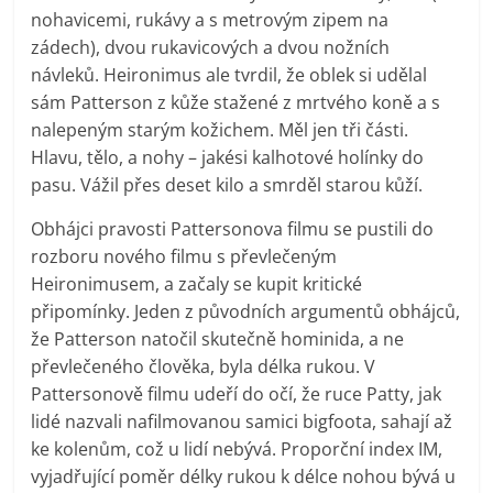
nohavicemi, rukávy a s metrovým zipem na
zádech), dvou rukavicových a dvou nožních
návleků. Heironimus ale tvrdil, že oblek si udělal
sám Patterson z kůže stažené z mrtvého koně a s
nalepeným starým kožichem. Měl jen tři části.
Hlavu, tělo, a nohy – jakési kalhotové holínky do
pasu. Vážil přes deset kilo a smrděl starou kůží.
Obhájci pravosti Pattersonova filmu se pustili do
rozboru nového filmu s převlečeným
Heironimusem, a začaly se kupit kritické
připomínky. Jeden z původních argumentů obhájců,
že Patterson natočil skutečně hominida, a ne
převlečeného člověka, byla délka rukou. V
Pattersonově filmu udeří do očí, že ruce Patty, jak
lidé nazvali nafilmovanou samici bigfoota, sahají až
ke kolenům, což u lidí nebývá. Proporční index IM,
vyjadřující poměr délky rukou k délce nohou bývá u