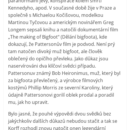
paranormální jevy, konspirace kolem smrti
Kennedyho, apod. V současné době žije v Praze a
společně s Michaelou Kočišovou, modelkou
Martinou Tyčovou a americkým novinářem Greg
Longem sepsali knihu a natočili dokumentární film
„The making of Bigfoot“ (Dělání bigfoota), kde
dokazují, že Pattersonův film je podvod. Není prý
tam natočen divoký muž bigfoot, ale člověk
oblečený do opičího převleku. Jako důkaz jsou
naservírováni dva klíčoví svědci případu.
Pattersonuv známý Bob Heironimus, muž, který byl
za bigfoota převlečený, a výrobce filmových
kostýmů Phillip Morris ze severní Karoliny, který
údajně Pattersonovi gorilí oblek prodal a poradil
mu, jak ho upravit.
Bylo jasné, že pouhé výpovědi dvou svědků bez
jakýchkoliv dalších důkazů nebudou stačit a tak se
Korff rozhodl znovu natočit onen legendární