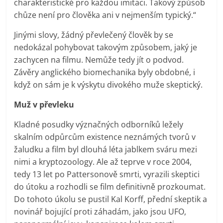
charakteristické pro každou imitaci. Takový způsob
chůze není pro člověka ani v nejmenším typický.“
Jinými slovy, žádný převlečený člověk by se
nedokázal pohybovat takovým způsobem, jaký je
zachycen na filmu. Nemůže tedy jít o podvod.
Závěry anglického biomechanika byly obdobné, i
když on sám je k výskytu divokého muže skeptický.
Muž v převleku
Kladné posudky význačných odborníků ležely
skalním odpůrcům existence neznámých tvorů v
žaludku a film byl dlouhá léta jablkem sváru mezi
nimi a kryptozoology. Ale až teprve v roce 2004,
tedy 13 let po Pattersonově smrti, vyrazili skeptici
do útoku a rozhodli se film definitivně prozkoumat.
Do tohoto úkolu se pustil Kal Korff, přední skeptik a
novinář bojující proti záhadám, jako jsou UFO,