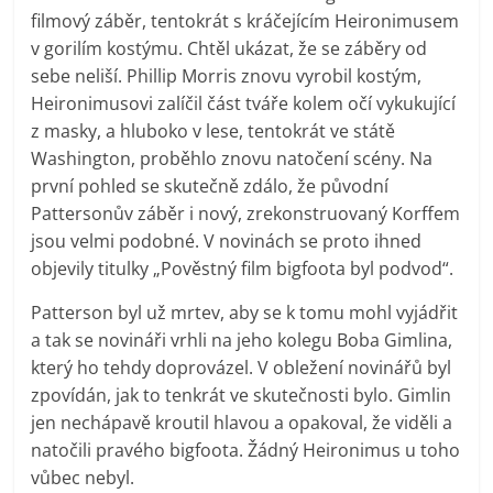
filmový záběr, tentokrát s kráčejícím Heironimusem
v gorilím kostýmu. Chtěl ukázat, že se záběry od
sebe neliší. Phillip Morris znovu vyrobil kostým,
Heironimusovi zalíčil část tváře kolem očí vykukující
z masky, a hluboko v lese, tentokrát ve státě
Washington, proběhlo znovu natočení scény. Na
první pohled se skutečně zdálo, že původní
Pattersonův záběr i nový, zrekonstruovaný Korffem
jsou velmi podobné. V novinách se proto ihned
objevily titulky „Pověstný film bigfoota byl podvod“.
Patterson byl už mrtev, aby se k tomu mohl vyjádřit
a tak se novináři vrhli na jeho kolegu Boba Gimlina,
který ho tehdy doprovázel. V obležení novinářů byl
zpovídán, jak to tenkrát ve skutečnosti bylo. Gimlin
jen nechápavě kroutil hlavou a opakoval, že viděli a
natočili pravého bigfoota. Žádný Heironimus u toho
vůbec nebyl.