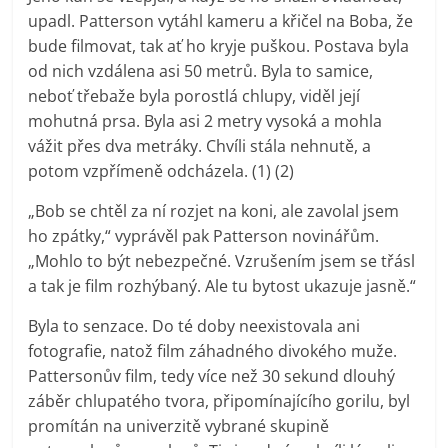
upadl. Patterson vytáhl kameru a křičel na Boba, že
bude filmovat, tak ať ho kryje puškou. Postava byla
od nich vzdálena asi 50 metrů. Byla to samice,
neboť třebaže byla porostlá chlupy, viděl její
mohutná prsa. Byla asi 2 metry vysoká a mohla
vážit přes dva metráky. Chvíli stála nehnutě, a
potom vzpřímeně odcházela. (1) (2)
„Bob se chtěl za ní rozjet na koni, ale zavolal jsem
ho zpátky,“ vyprávěl pak Patterson novinářům.
„Mohlo to být nebezpečné. Vzrušením jsem se třásl
a tak je film rozhýbaný. Ale tu bytost ukazuje jasně.“
Byla to senzace. Do té doby neexistovala ani
fotografie, natož film záhadného divokého muže.
Pattersonův film, tedy více než 30 sekund dlouhý
záběr chlupatého tvora, připomínajícího gorilu, byl
promítán na univerzitě vybrané skupině