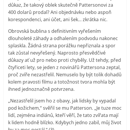
důkaz, že takový oblek skutečně Pattersonovi za
400 dolarů prodal? Ani objednávku nebo aspoň
korespondenci, ani účet, ani šek… zkrátka nic.
Obrovská bublina s definitivním vyřešením
dlouholeté záhady a odhalením podvodu nakonec
splaskla. Žádná strana porážku nepřiznala a spor
tak zůstal nevyřešený. Naprosto přesvědčivé
důkazy ať už pro nebo proti chyběly. Už tehdy, před
čtyřiceti lety, se jeden z novinářů Pattersona zeptal,
proč zvíře nezastřelil. Nemuselo by být tolik dohadů
kolem pravosti filmu a totožnost tvora mohla být
ihned jednoznačně potvrzena.
„Nezastřelil jsem ho z obavy, jak lidsky by vypadal
pod kožichem,“ svěřil se mu Patterson. „Je tuze moc
lidí, zejména indiánů, kteří věří, že tato zvířata mají
k lidem hodně blízko. Kdybych jedno zabil, můj život
by za moc nestál.“ (3)