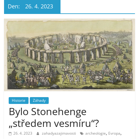
Den:
26. 4. 2023
Historie
Záhady
Bylo Stonehenge
„středem vesmíru“?
,
,
26. 4. 2023
zahadyazajimavosti
archeologie
Evropa