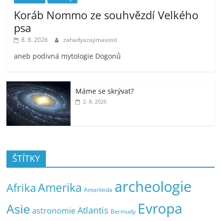
Koráb Nommo ze souhvězdí Velkého
psa
8. 8. 2026
zahadyazajimavosti
aneb podivná mytologie Dogonů
Máme se skrývat?
2. 8. 2026
ŠTÍTKY
archeologie
Amerika
Afrika
Antarktida
Evropa
Asie
Atlantis
astronomie
Bermudy