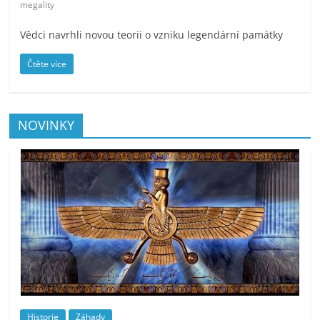
megality
Vědci navrhli novou teorii o vzniku legendární památky
Čtěte více
NOVINKY
Historie
Záhady