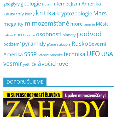
geologie
Jižní Amerika
internet
geoglyfy
Indiáni
kritika
Mars
kryptozoologie
katastrofy
knihy
mimozemšťané
megality
moře
Měsíc
mumie
podvod
osobnosti
obři
planety
nálezy
Oceánie
pyramidy
Rusko
Severní
podzemí
rukopis
písmo
UFO
USA
SSSR
technika
Amerika
Střední Amerika
vesmír
živočichové
ČR
yetti
DOPORUČUJEME