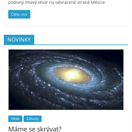
podivný tmavý otvor na odvrácené straně Měsíce
Čtěte více
NOVINKY
Věda
Záhady
Máme se skrývat?