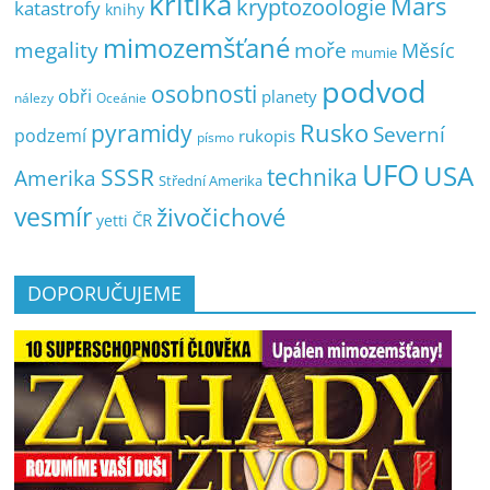
kritika
Mars
kryptozoologie
katastrofy
knihy
mimozemšťané
megality
moře
Měsíc
mumie
podvod
osobnosti
obři
planety
nálezy
Oceánie
pyramidy
Rusko
Severní
podzemí
rukopis
písmo
UFO
USA
SSSR
technika
Amerika
Střední Amerika
vesmír
živočichové
ČR
yetti
DOPORUČUJEME