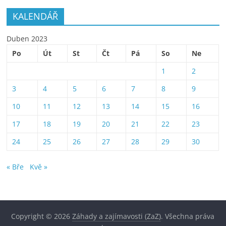
KALENDÁŘ
Duben 2023
Po
Út
St
Čt
Pá
So
Ne
1
2
3
4
5
6
7
8
9
10
11
12
13
14
15
16
17
18
19
20
21
22
23
24
25
26
27
28
29
30
« Bře
Kvě »
Copyright © 2026
Záhady a zajímavosti (ZaZ)
. Všechna práva