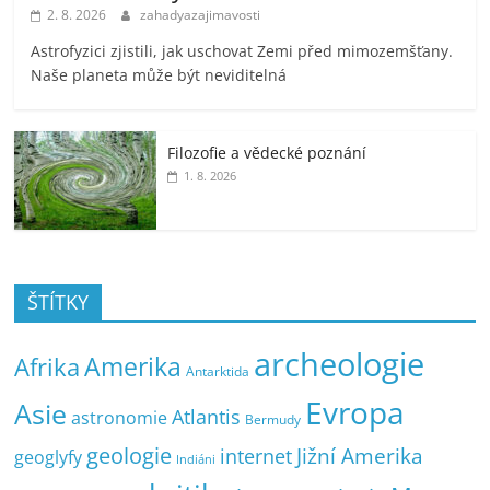
2. 8. 2026
zahadyazajimavosti
Astrofyzici zjistili, jak uschovat Zemi před mimozemšťany.
Naše planeta může být neviditelná
Filozofie a vědecké poznání
1. 8. 2026
ŠTÍTKY
archeologie
Amerika
Afrika
Antarktida
Evropa
Asie
Atlantis
astronomie
Bermudy
geologie
Jižní Amerika
internet
geoglyfy
Indiáni