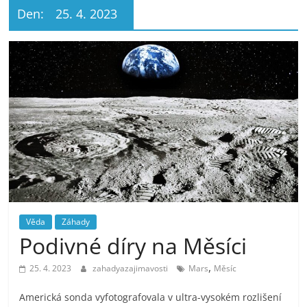
Den:
25. 4. 2023
Věda
Záhady
Podivné díry na Měsíci
,
25. 4. 2023
zahadyazajimavosti
Mars
Měsíc
Americká sonda vyfotografovala v ultra-vysokém rozlišení