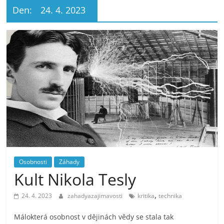
Den:
24. 4. 2023
Osobnosti
Záhady
Kult Nikola Tesly
,
24. 4. 2023
zahadyazajimavosti
kritika
technika
Málokterá osobnost v dějinách vědy se stala tak