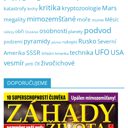
kritika
Mars
kryptozoologie
katastrofy
knihy
mimozemšťané
megality
moře
Měsíc
mumie
podvod
osobnosti
obři
planety
nálezy
Oceánie
pyramidy
Rusko
Severní
podzemí
rukopis
písmo
UFO
USA
SSSR
technika
Amerika
Střední Amerika
vesmír
živočichové
ČR
yetti
DOPORUČUJEME