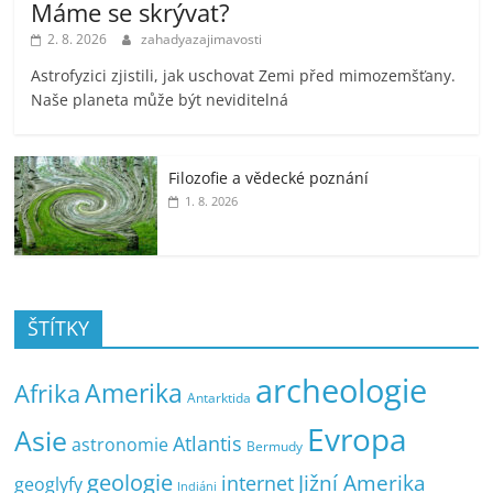
Máme se skrývat?
2. 8. 2026
zahadyazajimavosti
Astrofyzici zjistili, jak uschovat Zemi před mimozemšťany.
Naše planeta může být neviditelná
Filozofie a vědecké poznání
1. 8. 2026
ŠTÍTKY
archeologie
Amerika
Afrika
Antarktida
Evropa
Asie
Atlantis
astronomie
Bermudy
geologie
Jižní Amerika
internet
geoglyfy
Indiáni