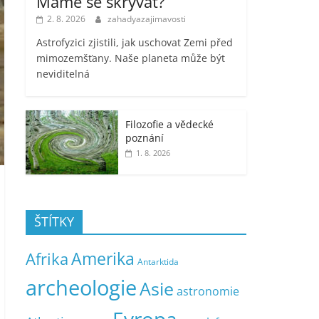
Máme se skrývat?
2. 8. 2026
zahadyazajimavosti
Astrofyzici zjistili, jak uschovat Zemi před
mimozemšťany. Naše planeta může být
neviditelná
Filozofie a vědecké
poznání
1. 8. 2026
ŠTÍTKY
Amerika
Afrika
Antarktida
archeologie
Asie
astronomie