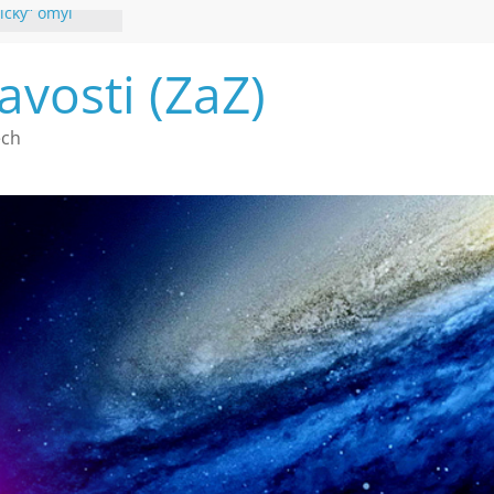
ický“ omyl
poznání
avosti (ZaZ)
 webu Záhady
26
é vymírání na
ech