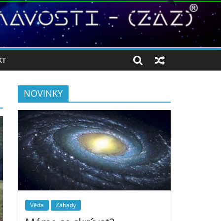
KT
NOVINKY
Věda
Záhady