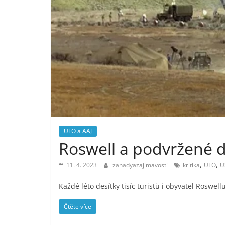
UFO a AAJ
Roswell a podvržené
,
,
11. 4. 2023
zahadyazajimavosti
kritika
UFO
U
Každé léto desítky tisíc turistů i obyvatel Roswel
Čtěte více