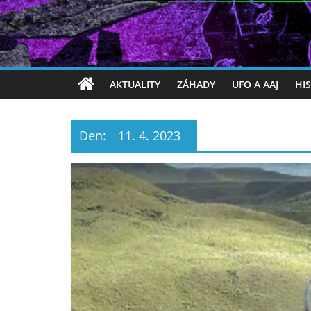
AKTUALITY
ZÁHADY
UFO A AAJ
HI
Den:
11. 4. 2023