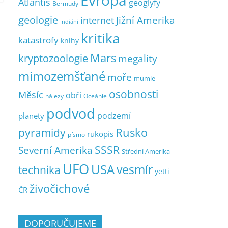
Evropa
Atlantis
geoglyfy
Bermudy
geologie
Jižní Amerika
internet
Indiáni
kritika
katastrofy
knihy
Mars
kryptozoologie
megality
mimozemšťané
moře
mumie
osobnosti
Měsíc
obři
nálezy
Oceánie
podvod
podzemí
planety
pyramidy
Rusko
rukopis
písmo
SSSR
Severní Amerika
Střední Amerika
UFO
USA
vesmír
technika
yetti
živočichové
ČR
DOPORUČUJEME