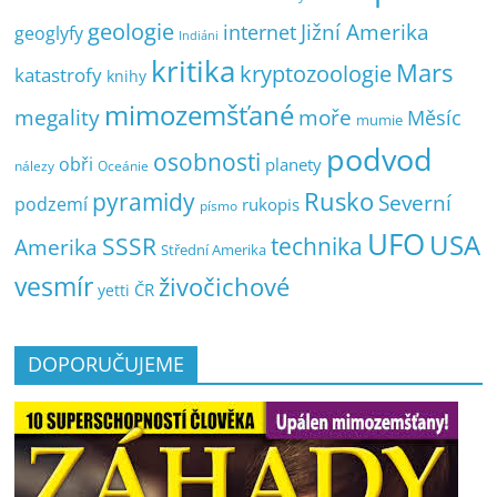
geologie
Jižní Amerika
internet
geoglyfy
Indiáni
kritika
Mars
kryptozoologie
katastrofy
knihy
mimozemšťané
megality
moře
Měsíc
mumie
podvod
osobnosti
obři
planety
nálezy
Oceánie
pyramidy
Rusko
Severní
podzemí
rukopis
písmo
UFO
USA
SSSR
technika
Amerika
Střední Amerika
vesmír
živočichové
ČR
yetti
DOPORUČUJEME