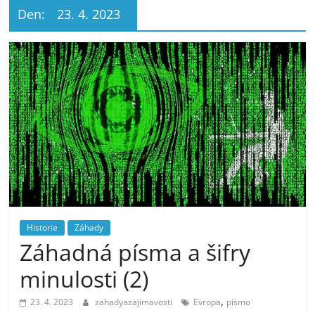
Den:
23. 4. 2023
Historie
Záhady
Záhadná písma a šifry
minulosti (2)
,
23. 4. 2023
zahadyazajimavosti
Evropa
písmo