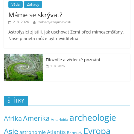
Věda
Záhady
Máme se skrývat?
2. 8. 2026
zahadyazajimavosti
Astrofyzici zjistili, jak uschovat Zemi před mimozemšťany.
Naše planeta může být neviditelná
Filozofie a vědecké poznání
1. 8. 2026
ŠTÍTKY
archeologie
Amerika
Afrika
Antarktida
Evropa
Asie
Atlantis
astronomie
Bermudy