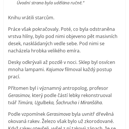
Úvodní strana byla udělána ručně.“
Knihu vrátili starcům.
Práce však pokračovaly. Poté, co byla odstraněna
vrstva hlíny, bylo pod nimi objeveno pět masivních
desek, naskládaných vedle sebe. Pod nimi se
nacházela hrobka velikého emíra.
Desky odkrývali až pozdě v noci. Sklep byl osvícen
mnoha lampami.
Kajumov
filmoval každý postup
prací.
Přítomen byl i významný antropolog, profesor
Gerasimov,
který podle částí lebky rekonstruoval
tvář
Timúra, Ugulbeka, Šachrucha i Miranšáha.
Podle vzpomínek
Gerasimova
byla uvnitř dřevěná
okovaná rakev. Železo však bylo už zkorodované.
Když rakev otevřeli, vyšel z ní takový zápach, že se