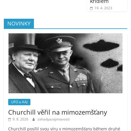
křídlem
19. 4. 2023
NOVINKY
UFO a AAJ
Churchill věřil na mimozemšťany
9. 8. 2026
zahadyazajimavosti
Churchill posílil svou víru v mimozemšťany během druhé