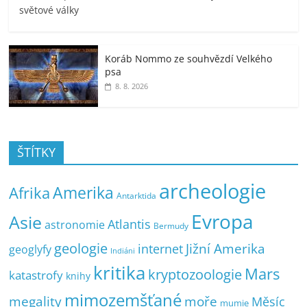
světové války
Koráb Nommo ze souhvězdí Velkého
psa
8. 8. 2026
ŠTÍTKY
archeologie
Amerika
Afrika
Antarktida
Evropa
Asie
Atlantis
astronomie
Bermudy
geologie
Jižní Amerika
internet
geoglyfy
Indiáni
kritika
Mars
kryptozoologie
katastrofy
knihy
mimozemšťané
megality
moře
Měsíc
mumie