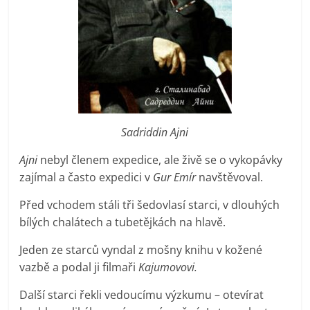
Sadriddin Ajni
Ajni
nebyl členem expedice, ale živě se o vykopávky
zajímal a často expedici v
Gur Emír
navštěvoval.
Před vchodem stáli tři šedovlasí starci, v dlouhých
bílých chalátech a tubetějkách na hlavě.
Jeden ze starců vyndal z mošny knihu v kožené
vazbě a podal ji filmaři
Kajumovovi.
Další starci řekli vedoucímu výzkumu – otevírat