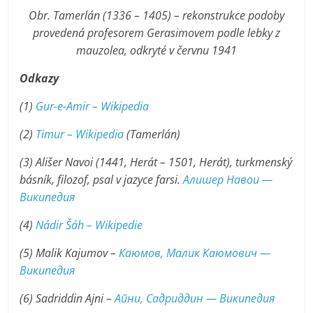
Obr. Tamerlán (1336 – 1405) – rekonstrukce podoby
provedená profesorem Gerasimovem podle lebky z
mauzolea, odkryté v červnu 1941
Odkazy
(1)
Gur-e-Amir – Wikipedia
(2)
Timur – Wikipedia
(Tamerlán)
(3) Ališer Navoi (1441, Herát – 1501, Herát), turkmenský
básník, filozof, psal v jazyce farsi.
Алишер Навои —
Википедия
(4)
Nádir Šáh – Wikipedie
(5) Malik Kajumov –
Каюмов, Малик Каюмович —
Википедия
(6) Sadriddin Ajni –
Айни, Садриддин — Википедия