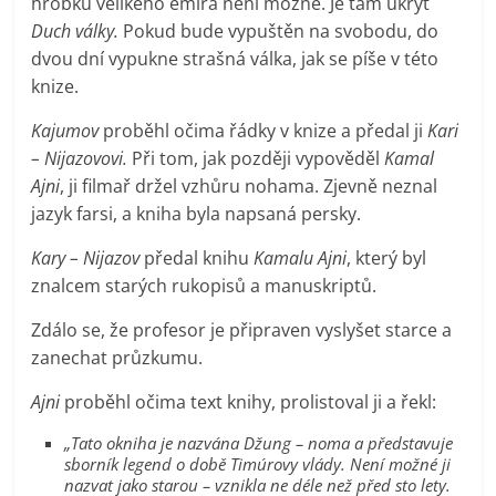
hrobku velikého emíra není možné. Je tam ukryt
Duch války.
Pokud bude vypuštěn na svobodu, do
dvou dní vypukne strašná válka, jak se píše v této
knize.
Kajumov
proběhl očima řádky v knize a předal ji
Kari
– Nijazovovi.
Při tom, jak později vypověděl
Kamal
Ajni
, ji filmař držel vzhůru nohama. Zjevně neznal
jazyk farsi, a kniha byla napsaná persky.
Kary – Nijazov
předal knihu
Kamalu Ajni
, který byl
znalcem starých rukopisů a manuskriptů.
Zdálo se, že profesor je připraven vyslyšet starce a
zanechat průzkumu.
Ajni
proběhl očima text knihy, prolistoval ji a řekl:
„Tato okniha je nazvána Džung – noma a představuje
sborník legend o době Timúrovy vlády. Není možné ji
nazvat jako starou – vznikla ne déle než před sto lety.