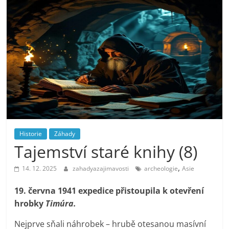
Historie
Záhady
Tajemství staré knihy (8)
,
14. 12. 2025
zahadyazajimavosti
archeologie
Asie
19. června 1941 expedice přistoupila k otevření
hrobky
Timúra.
Nejprve sňali náhrobek – hrubě otesanou masívní