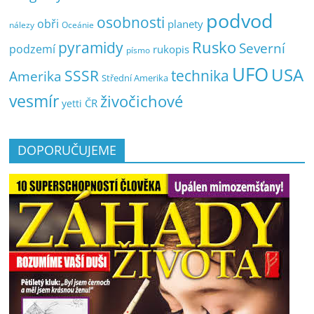
podvod
osobnosti
obři
planety
nálezy
Oceánie
pyramidy
Rusko
Severní
podzemí
rukopis
písmo
UFO
USA
SSSR
technika
Amerika
Střední Amerika
vesmír
živočichové
ČR
yetti
DOPORUČUJEME