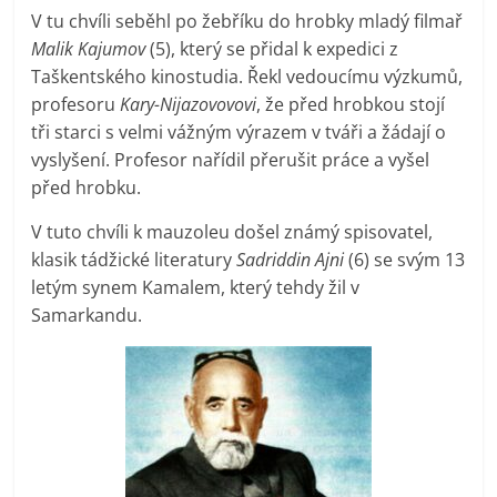
V tu chvíli seběhl po žebříku do hrobky mladý filmař
Malik Kajumov
(5), který se přidal k expedici z
Taškentského kinostudia. Řekl vedoucímu výzkumů,
profesoru
Kary-Nijazovovovi
, že před hrobkou stojí
tři starci s velmi vážným výrazem v tváři a žádají o
vyslyšení. Profesor nařídil přerušit práce a vyšel
před hrobku.
V tuto chvíli k mauzoleu došel známý spisovatel,
klasik tádžické literatury
Sadriddin Ajni
(6) se svým 13
letým synem Kamalem, který tehdy žil v
Samarkandu.