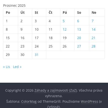
Prosinec 2025
Po
Út
St
Čt
Pá
So
Ne
1
2
3
4
5
6
7
8
9
10
11
12
13
14
15
16
17
18
19
20
21
22
23
24
25
26
27
28
29
30
31
« Lis
Led »
Copyright © 2026
Záhady a zajímavosti (ZaZ)
. Všechna práva
vyhrazena.
Šablona:
ColorMag
od ThemeGrill. Používáme
WordPress
(v
češtině).