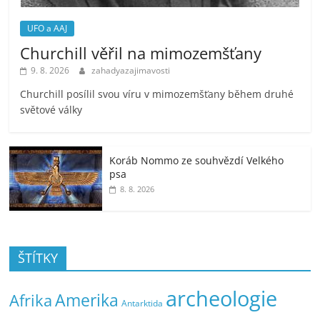
UFO a AAJ
Churchill věřil na mimozemšťany
9. 8. 2026
zahadyazajimavosti
Churchill posílil svou víru v mimozemšťany během druhé
světové války
Koráb Nommo ze souhvězdí Velkého
psa
8. 8. 2026
ŠTÍTKY
archeologie
Amerika
Afrika
Antarktida