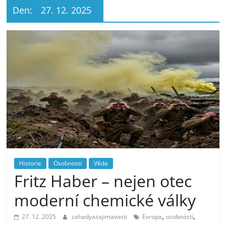
Den:
27. 12. 2025
Historie
Osobnosti
Věda
Fritz Haber – nejen otec
moderní chemické války
,
,
27. 12. 2025
zahadyazajimavosti
Evropa
osobnosti