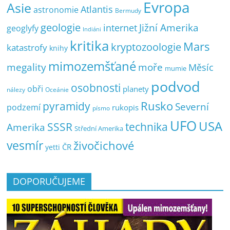
Evropa
Asie
Atlantis
astronomie
Bermudy
geologie
Jižní Amerika
internet
geoglyfy
Indiáni
kritika
Mars
kryptozoologie
katastrofy
knihy
mimozemšťané
megality
moře
Měsíc
mumie
podvod
osobnosti
obři
planety
nálezy
Oceánie
pyramidy
Rusko
Severní
podzemí
rukopis
písmo
UFO
USA
SSSR
technika
Amerika
Střední Amerika
vesmír
živočichové
ČR
yetti
DOPORUČUJEME